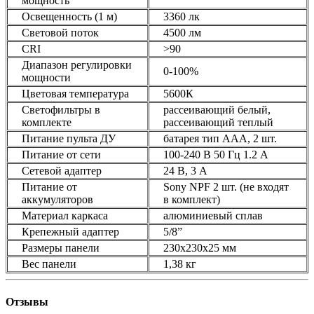
мощность
Освещенность (1 м)
3360 лк
Световой поток
4500 лм
CRI
>90
Диапазон регулировки
0-100%
мощности
Цветовая температура
5600К
Светофильтры в
рассеивающий белый,
комплекте
рассеивающий теплый
Питание пульта ДУ
батарея тип ААА, 2 шт.
Питание от сети
100-240 В 50 Гц 1.2 А
Сетевой адаптер
24 В, 3 А
Питание от
Sony NPF 2 шт. (не входят
аккумуляторов
в комплект)
Материал каркаса
алюминиевый сплав
Крепежный адаптер
5/8”
Размеры панели
230х230х25 мм
Вес панели
1,38 кг
Отзывы