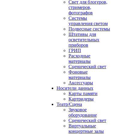
Свет для блогеров,
стримеров,
фотографов
Системы
управления светом
Подвесные системы
Штативы для
осветительных
приборов
ГРИП
Расходные
материалы
Сценический свет
Фоновые
материалы
Аксессуары
Носители данных
Карты памяти
Картридеры
Театр/Сцена
Звуковое
оборудование
Сценический свет
Виртуальные
концертные залы