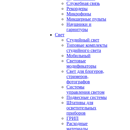
Служебная связь
Рекордеры
Микрофоны
Микшерные пульты
Наушники и
гарнитуры
Свет
Студийный свет
Типовые комплекты
студийного света
Мобильный
Световые
модификаторы
Свет для блогеров,
стримеров,
фотографов
Системы
управления светом
Подвесные системы
Штативы для
осветительных
приборов
ГРИП
Расходные
материалы