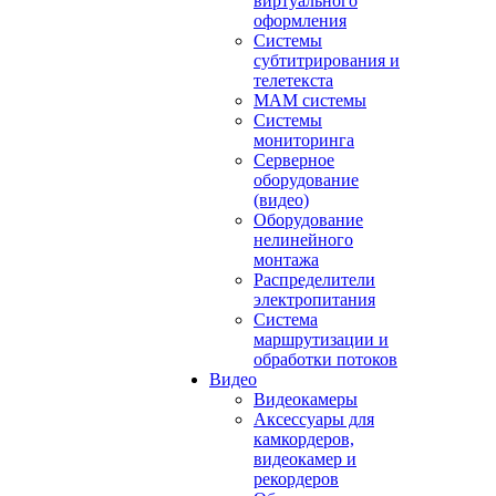
виртуального
оформления
Системы
субтитрирования и
телетекста
MAM системы
Системы
мониторинга
Серверное
оборудование
(видео)
Оборудование
нелинейного
монтажа
Распределители
электропитания
Система
маршрутизации и
обработки потоков
Видео
Видеокамеры
Аксессуары для
камкордеров,
видеокамер и
рекордеров