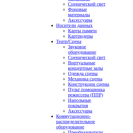
Сценический свет
Фоновые
материалы
Аксессуары
Носители данных
Карты памяти
Картридеры
Театр/Сцена
Звуковое
оборудование
Сценический свет
Виртуальные
концертные залы
Одежда сцены
Механика сцены
Конструкции сцены
Пульт помощника
режиссера (ППР)
Напольные
покрытия
Аксессуары
Коммутационно-
распределительное
оборудование
Преобразователи