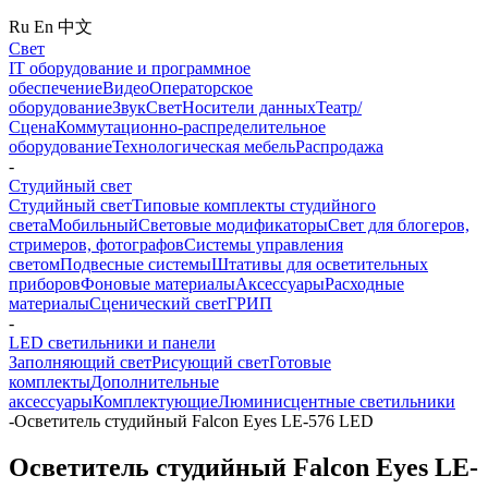
Ru
En
中文
Свет
IT оборудование и программное
обеспечение
Видео
Операторское
оборудование
Звук
Свет
Носители данных
Театр/
Сцена
Коммутационно-распределительное
оборудование
Технологическая мебель
Распродажа
-
Студийный свет
Студийный свет
Типовые комплекты студийного
света
Мобильный
Световые модификаторы
Свет для блогеров,
стримеров, фотографов
Системы управления
светом
Подвесные системы
Штативы для осветительных
приборов
Фоновые материалы
Аксессуары
Расходные
материалы
Сценический свет
ГРИП
-
LED светильники и панели
Заполняющий свет
Рисующий свет
Готовые
комплекты
Дополнительные
аксессуары
Комплектующие
Люминисцентные светильники
-
Осветитель студийный Falcon Eyes LE-576 LED
Осветитель студийный Falcon Eyes LE-