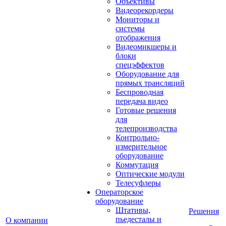
Объективы
Видеорекордеры
Мониторы и
системы
отображения
Видеомикшеры и
блоки
спецэффектов
Оборудование для
прямых трансляций
Беспроводная
передача видео
Готовые решения
для
телепроизводства
Контрольно-
измерительное
оборудование
Коммутация
Оптические модули
Телесуфлеры
Операторское
оборудование
Штативы,
Решения
пьедесталы и
О компании