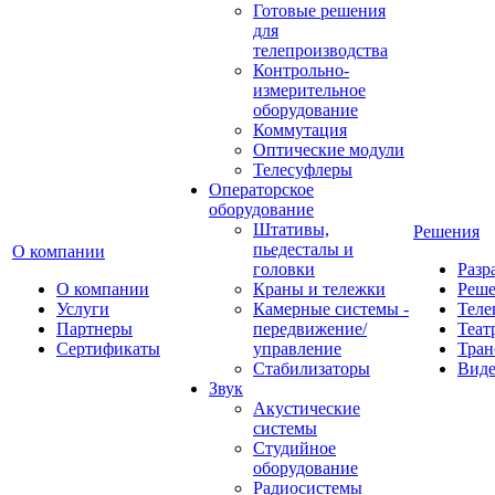
Готовые решения
для
телепроизводства
Контрольно-
измерительное
оборудование
Коммутация
Оптические модули
Телесуфлеры
Операторское
оборудование
Штативы,
Решения
пьедесталы и
О компании
головки
Разр
О компании
Краны и тележки
Реш
Услуги
Камерные системы -
Теле
Партнеры
передвижение/
Теат
Сертификаты
управление
Тран
Стабилизаторы
Виде
Звук
Акустические
системы
Студийное
оборудование
Радиосистемы