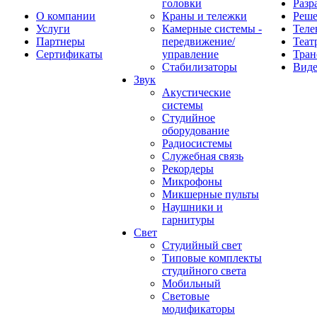
головки
Разр
О компании
Краны и тележки
Реш
Услуги
Камерные системы -
Теле
Партнеры
передвижение/
Теат
Сертификаты
управление
Тран
Стабилизаторы
Виде
Звук
Акустические
системы
Студийное
оборудование
Радиосистемы
Служебная связь
Рекордеры
Микрофоны
Микшерные пульты
Наушники и
гарнитуры
Свет
Студийный свет
Типовые комплекты
студийного света
Мобильный
Световые
модификаторы