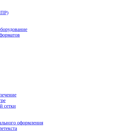
ППР)
оборудование
оформатов
печение
тре
й сетки
ального оформления
летекста