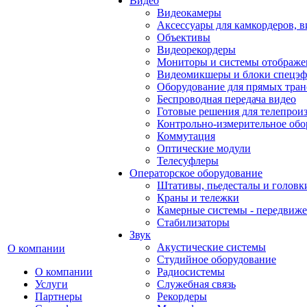
Видео
Видеокамеры
Аксессуары для камкордеров, в
Объективы
Видеорекордеры
Мониторы и системы отображе
Видеомикшеры и блоки спецэф
Оборудование для прямых тра
Беспроводная передача видео
Готовые решения для телепрои
Контрольно-измерительное обо
Коммутация
Оптические модули
Телесуфлеры
Операторское оборудование
Штативы, пьедесталы и головк
Краны и тележки
Камерные системы - передвиже
Стабилизаторы
Звук
Акустические системы
О компании
Студийное оборудование
О компании
Радиосистемы
Услуги
Служебная связь
Партнеры
Рекордеры