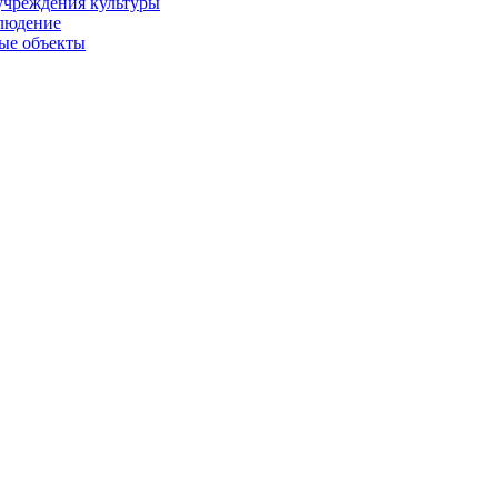
учреждения культуры
людение
ые объекты