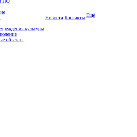
ка ПО
ние
Ещё
К
Новости
Контакты
С
учреждения культуры
людение
ые объекты