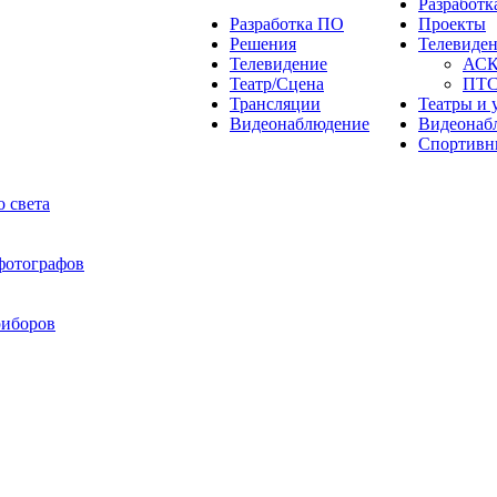
Разработ
Разработка ПО
Проекты
Решения
Телевиде
Телевидение
АС
Театр/Сцена
ПТ
Трансляции
Театры и 
Видеонаблюдение
Видеонаб
Спортивн
 света
 фотографов
риборов