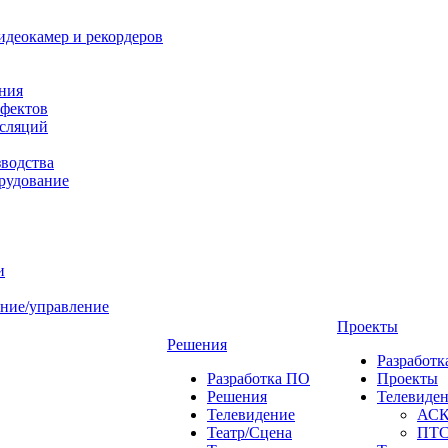
идеокамер и рекордеров
ния
фектов
нсляций
зводства
рудование
и
ние/управление
Проекты
Решения
Разработ
Разработка ПО
Проекты
Решения
Телевиде
Телевидение
АС
Театр/Сцена
ПТ