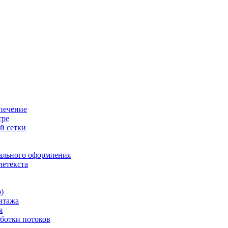
печение
тре
й сетки
ального оформления
летекста
)
нтажа
я
ботки потоков