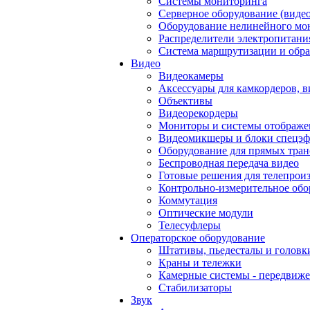
Системы мониторинга
Серверное оборудование (видео
Оборудование нелинейного мо
Распределители электропитани
Система маршрутизации и обра
Видео
Видеокамеры
Аксессуары для камкордеров, в
Объективы
Видеорекордеры
Мониторы и системы отображе
Видеомикшеры и блоки спецэф
Оборудование для прямых тра
Беспроводная передача видео
Готовые решения для телепрои
Контрольно-измерительное обо
Коммутация
Оптические модули
Телесуфлеры
Операторское оборудование
Штативы, пьедесталы и головк
Краны и тележки
Камерные системы - передвиже
Стабилизаторы
Звук