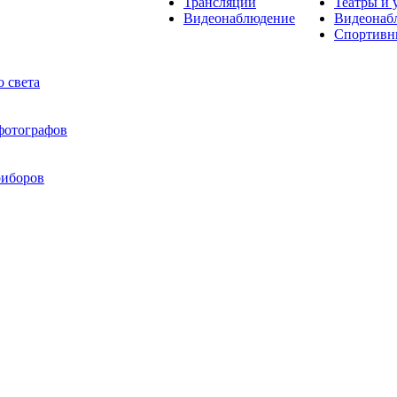
Трансляции
Театры и 
Видеонаблюдение
Видеонаб
Спортивн
 света
 фотографов
риборов