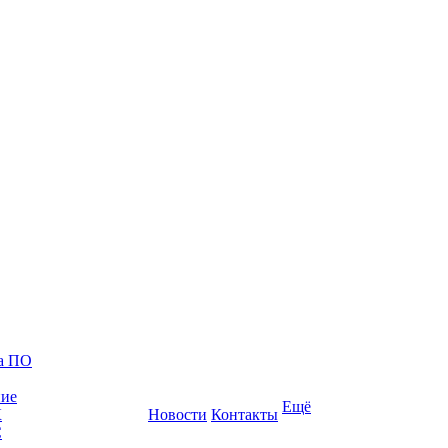
ка ПО
ние
Ещё
К
Новости
Контакты
С