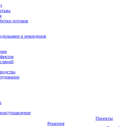
)
нтажа
я
ботки потоков
идеокамер и рекордеров
ния
фектов
нсляций
зводства
рудование
и
ние/управление
Проекты
Решения