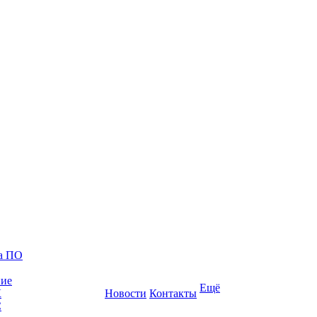
ка ПО
ние
Ещё
К
Новости
Контакты
С