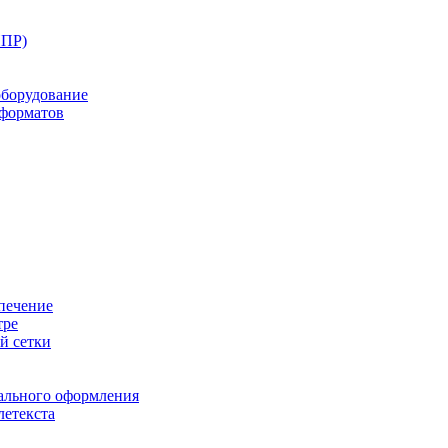
ППР)
оборудование
оформатов
печение
тре
й сетки
ального оформления
летекста