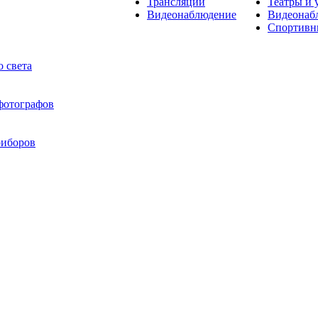
Трансляции
Театры и 
Видеонаблюдение
Видеонаб
Спортивн
 света
 фотографов
риборов