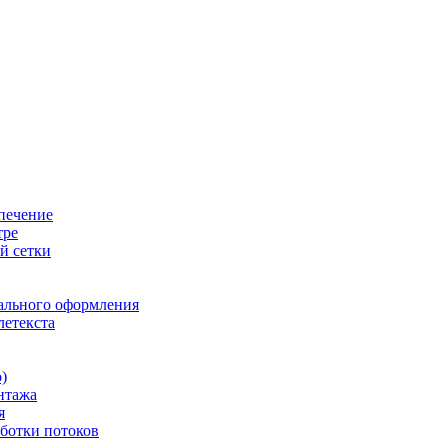
печение
тре
й сетки
ального оформления
летекста
)
нтажа
я
ботки потоков