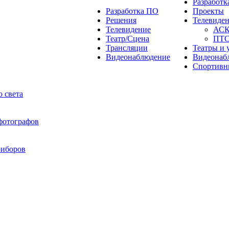
Разработ
Разработка ПО
Проекты
Решения
Телевиде
Телевидение
АС
Театр/Сцена
ПТ
Трансляции
Театры и 
Видеонаблюдение
Видеонаб
Спортивн
 света
 фотографов
риборов