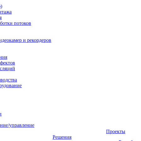
)
нтажа
я
ботки потоков
идеокамер и рекордеров
ния
фектов
нсляций
зводства
рудование
и
ние/управление
Проекты
Решения