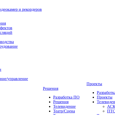
идеокамер и рекордеров
ния
фектов
нсляций
зводства
рудование
и
ние/управление
Проекты
Решения
Разработ
Разработка ПО
Проекты
Решения
Телевиде
Телевидение
АС
Театр/Сцена
ПТ