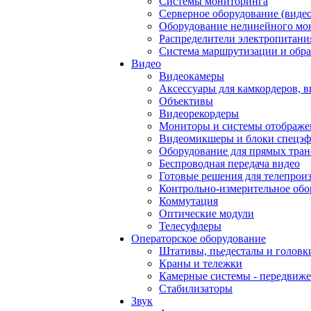
Системы мониторинга
Серверное оборудование (видео
Оборудование нелинейного мо
Распределители электропитани
Система маршрутизации и обра
Видео
Видеокамеры
Аксессуары для камкордеров, в
Объективы
Видеорекордеры
Мониторы и системы отображе
Видеомикшеры и блоки спецэф
Оборудование для прямых тра
Беспроводная передача видео
Готовые решения для телепрои
Контрольно-измерительное обо
Коммутация
Оптические модули
Телесуфлеры
Операторское оборудование
Штативы, пьедесталы и головк
Краны и тележки
Камерные системы - передвиже
Стабилизаторы
Звук