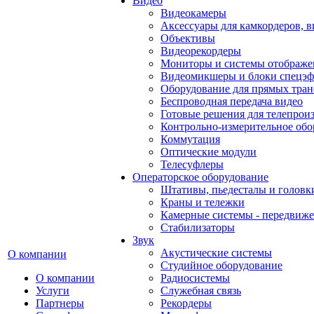
Видео
Видеокамеры
Аксессуары для камкордеров, в
Объективы
Видеорекордеры
Мониторы и системы отображе
Видеомикшеры и блоки спецэф
Оборудование для прямых тра
Беспроводная передача видео
Готовые решения для телепрои
Контрольно-измерительное обо
Коммутация
Оптические модули
Телесуфлеры
Операторское оборудование
Штативы, пьедесталы и головк
Краны и тележки
Камерные системы - передвиже
Стабилизаторы
Звук
Акустические системы
О компании
Студийное оборудование
О компании
Радиосистемы
Услуги
Служебная связь
Партнеры
Рекордеры