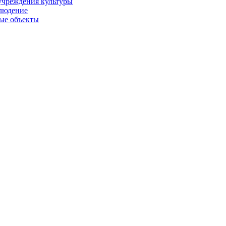
учреждения культуры
людение
ые объекты