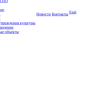
ка ПО
ние
Ещё
К
Новости
Контакты
С
учреждения культуры
людение
ые объекты