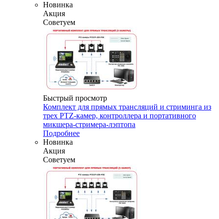
Новинка
Акция
Советуем
Быстрый просмотр
Комплект для прямых трансляций и стриминга из
трех PTZ-камер, контроллера и портативного
микшера-стримера-лэптопа
Подробнее
Новинка
Акция
Советуем