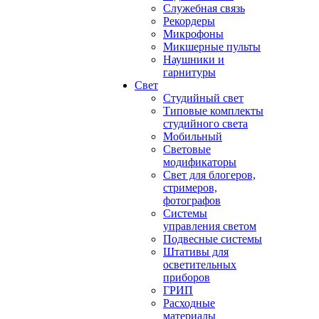
Служебная связь
Рекордеры
Микрофоны
Микшерные пульты
Наушники и
гарнитуры
Свет
Студийный свет
Типовые комплекты
студийного света
Мобильный
Световые
модификаторы
Свет для блогеров,
стримеров,
фотографов
Системы
управления светом
Подвесные системы
Штативы для
осветительных
приборов
ГРИП
Расходные
материалы