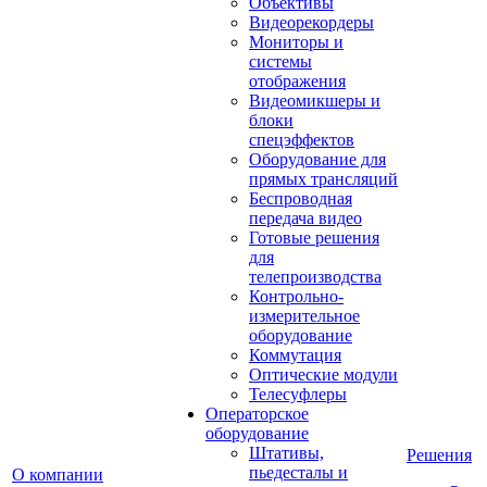
Объективы
Видеорекордеры
Мониторы и
системы
отображения
Видеомикшеры и
блоки
спецэффектов
Оборудование для
прямых трансляций
Беспроводная
передача видео
Готовые решения
для
телепроизводства
Контрольно-
измерительное
оборудование
Коммутация
Оптические модули
Телесуфлеры
Операторское
оборудование
Штативы,
Решения
пьедесталы и
О компании