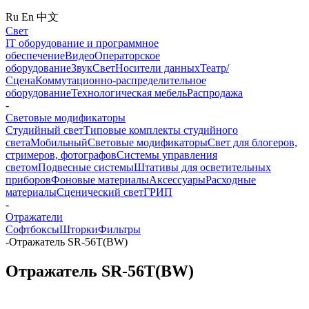
Ru
En
中文
Свет
IT оборудование и программное
обеспечение
Видео
Операторское
оборудование
Звук
Свет
Носители данных
Театр/
Сцена
Коммутационно-распределительное
оборудование
Технологическая мебель
Распродажа
-
Световые модификаторы
Студийный свет
Типовые комплекты студийного
света
Мобильный
Световые модификаторы
Свет для блогеров,
стримеров, фотографов
Системы управления
светом
Подвесные системы
Штативы для осветительных
приборов
Фоновые материалы
Аксессуары
Расходные
материалы
Сценический свет
ГРИП
-
Отражатели
Софтбоксы
Шторки
Фильтры
-
Отражатель SR-56T(BW)
Отражатель SR-56T(BW)