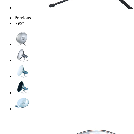
Previous
Next