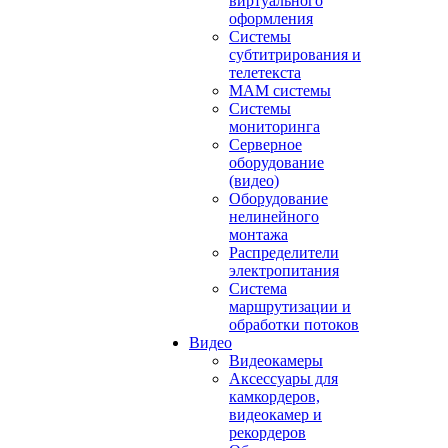
виртуального
оформления
Системы
субтитрирования и
телетекста
MAM системы
Системы
мониторинга
Серверное
оборудование
(видео)
Оборудование
нелинейного
монтажа
Распределители
электропитания
Система
маршрутизации и
обработки потоков
Видео
Видеокамеры
Аксессуары для
камкордеров,
видеокамер и
рекордеров