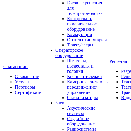
Готовые решения
для
телепроизводства
Контрольно-
измерительное
оборудование
Коммутация
Оптические модули
Телесуфлеры
Операторское
оборудование
Штативы,
Решения
пьедесталы и
О компании
головки
Разр
О компании
Краны и тележки
Реш
Услуги
Камерные системы -
Теле
Партнеры
передвижение/
Теат
Сертификаты
управление
Тран
Стабилизаторы
Виде
Звук
Акустические
системы
Студийное
оборудование
Радиосистемы