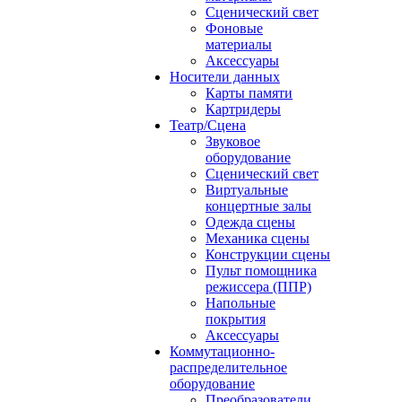
Сценический свет
Фоновые
материалы
Аксессуары
Носители данных
Карты памяти
Картридеры
Театр/Сцена
Звуковое
оборудование
Сценический свет
Виртуальные
концертные залы
Одежда сцены
Механика сцены
Конструкции сцены
Пульт помощника
режиссера (ППР)
Напольные
покрытия
Аксессуары
Коммутационно-
распределительное
оборудование
Преобразователи