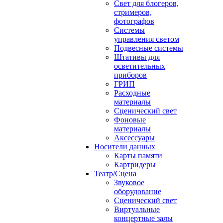
Свет для блогеров,
стримеров,
фотографов
Системы
управления светом
Подвесные системы
Штативы для
осветительных
приборов
ГРИП
Расходные
материалы
Сценический свет
Фоновые
материалы
Аксессуары
Носители данных
Карты памяти
Картридеры
Театр/Сцена
Звуковое
оборудование
Сценический свет
Виртуальные
концертные залы