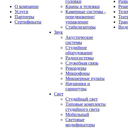
головки
Разр
О компании
Краны и тележки
Реш
Услуги
Камерные системы -
Теле
Партнеры
передвижение/
Теат
Сертификаты
управление
Тран
Стабилизаторы
Виде
Звук
Акустические
системы
Студийное
оборудование
Радиосистемы
Служебная связь
Рекордеры
Микрофоны
Микшерные пульты
Наушники и
гарнитуры
Свет
Студийный свет
Типовые комплекты
студийного света
Мобильный
Световые
модификаторы