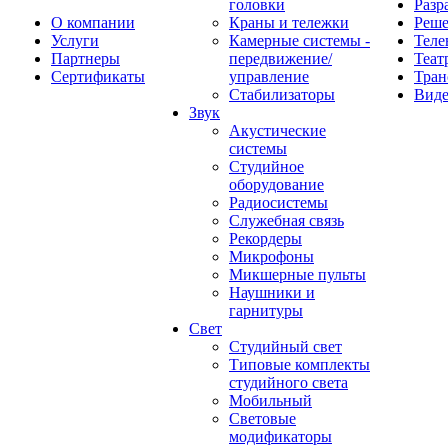
головки
Разр
О компании
Краны и тележки
Реш
Услуги
Камерные системы -
Теле
Партнеры
передвижение/
Теат
Сертификаты
управление
Тран
Стабилизаторы
Виде
Звук
Акустические
системы
Студийное
оборудование
Радиосистемы
Служебная связь
Рекордеры
Микрофоны
Микшерные пульты
Наушники и
гарнитуры
Свет
Студийный свет
Типовые комплекты
студийного света
Мобильный
Световые
модификаторы