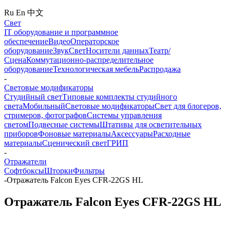
Ru
En
中文
Свет
IT оборудование и программное
обеспечение
Видео
Операторское
оборудование
Звук
Свет
Носители данных
Театр/
Сцена
Коммутационно-распределительное
оборудование
Технологическая мебель
Распродажа
-
Световые модификаторы
Студийный свет
Типовые комплекты студийного
света
Мобильный
Световые модификаторы
Свет для блогеров,
стримеров, фотографов
Системы управления
светом
Подвесные системы
Штативы для осветительных
приборов
Фоновые материалы
Аксессуары
Расходные
материалы
Сценический свет
ГРИП
-
Отражатели
Софтбоксы
Шторки
Фильтры
-
Отражатель Falcon Eyes CFR-22GS HL
Отражатель Falcon Eyes CFR-22GS HL