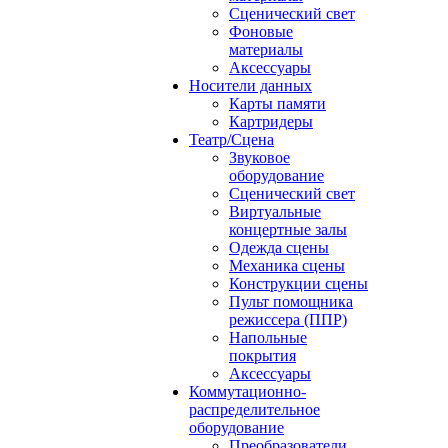
Сценический свет
Фоновые
материалы
Аксессуары
Носители данных
Карты памяти
Картридеры
Театр/Сцена
Звуковое
оборудование
Сценический свет
Виртуальные
концертные залы
Одежда сцены
Механика сцены
Конструкции сцены
Пульт помощника
режиссера (ППР)
Напольные
покрытия
Аксессуары
Коммутационно-
распределительное
оборудование
Преобразователи