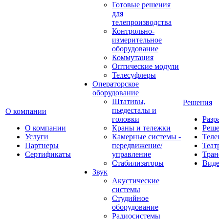
Готовые решения
для
телепроизводства
Контрольно-
измерительное
оборудование
Коммутация
Оптические модули
Телесуфлеры
Операторское
оборудование
Штативы,
Решения
пьедесталы и
О компании
головки
Разр
О компании
Краны и тележки
Реш
Услуги
Камерные системы -
Теле
Партнеры
передвижение/
Теат
Сертификаты
управление
Тран
Стабилизаторы
Виде
Звук
Акустические
системы
Студийное
оборудование
Радиосистемы