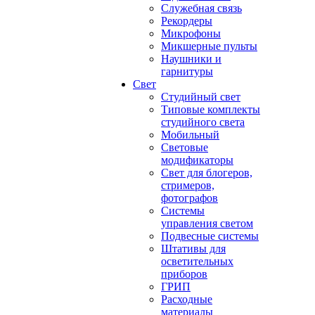
Служебная связь
Рекордеры
Микрофоны
Микшерные пульты
Наушники и
гарнитуры
Свет
Студийный свет
Типовые комплекты
студийного света
Мобильный
Световые
модификаторы
Свет для блогеров,
стримеров,
фотографов
Системы
управления светом
Подвесные системы
Штативы для
осветительных
приборов
ГРИП
Расходные
материалы