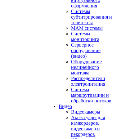
виртуального
оформления
Системы
субтитрирования и
телетекста
MAM системы
Системы
мониторинга
Серверное
оборудование
(видео)
Оборудование
нелинейного
монтажа
Распределители
электропитания
Система
маршрутизации и
обработки потоков
Видео
Видеокамеры
Аксессуары для
камкордеров,
видеокамер и
рекордеров