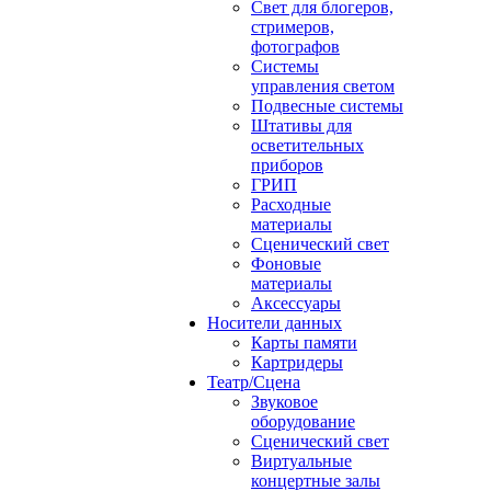
Свет для блогеров,
стримеров,
фотографов
Системы
управления светом
Подвесные системы
Штативы для
осветительных
приборов
ГРИП
Расходные
материалы
Сценический свет
Фоновые
материалы
Аксессуары
Носители данных
Карты памяти
Картридеры
Театр/Сцена
Звуковое
оборудование
Сценический свет
Виртуальные
концертные залы