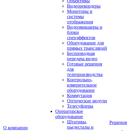
Объективы
Видеорекордеры
Мониторы и
системы
отображения
Видеомикшеры и
блоки
спецэффектов
Оборудование для
прямых трансляций
Беспроводная
передача видео
Готовые решения
для
телепроизводства
Контрольно-
измерительное
оборудование
Коммутация
Оптические модули
Телесуфлеры
Операторское
оборудование
Штативы,
Решения
пьедесталы и
О компании