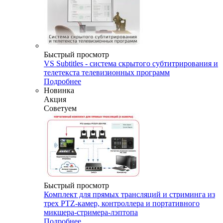
Быстрый просмотр
VS Subtitles - система скрытого субтитрирования и
телетекста телевизионных программ
Подробнее
Новинка
Акция
Советуем
Быстрый просмотр
Комплект для прямых трансляций и стриминга из
трех PTZ-камер, контроллера и портативного
микшера-стримера-лэптопа
Подробнее