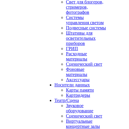
Свет для блогеров,
стримеров,
фотографов
Системы
управления светом
Подвесные системы
Штативы для
осветительных
приборов
ГРИП
Расходные
материалы
Сценический свет
Фоновые
материалы
Аксессуары
Носители данных
Карты памяти
Картридеры
Театр/Сцена
Звуковое
оборудование
Сценический свет
Виртуальные
концертные залы