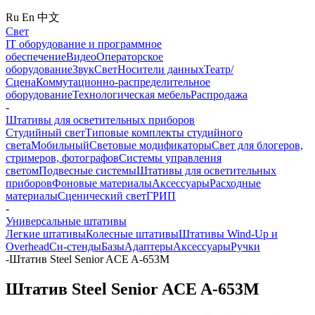
Ru
En
中文
Свет
IT оборудование и программное
обеспечение
Видео
Операторское
оборудование
Звук
Свет
Носители данных
Театр/
Сцена
Коммутационно-распределительное
оборудование
Технологическая мебель
Распродажа
-
Штативы для осветительных приборов
Студийный свет
Типовые комплекты студийного
света
Мобильный
Световые модификаторы
Свет для блогеров,
стримеров, фотографов
Системы управления
светом
Подвесные системы
Штативы для осветительных
приборов
Фоновые материалы
Аксессуары
Расходные
материалы
Сценический свет
ГРИП
-
Универсальные штативы
Легкие штативы
Колесные штативы
Штативы Wind-Up и
Overhead
Си-стенды
Базы
Адаптеры
Аксессуары
Ручки
-
Штатив Steel Senior ACE A-653M
Штатив Steel Senior ACE A-653M