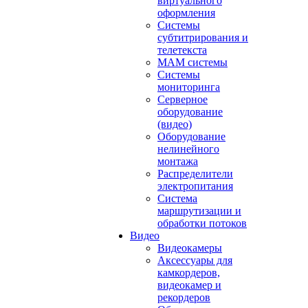
виртуального
оформления
Системы
субтитрирования и
телетекста
MAM системы
Системы
мониторинга
Серверное
оборудование
(видео)
Оборудование
нелинейного
монтажа
Распределители
электропитания
Система
маршрутизации и
обработки потоков
Видео
Видеокамеры
Аксессуары для
камкордеров,
видеокамер и
рекордеров