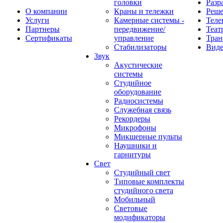
головки
Разр
О компании
Краны и тележки
Реш
Услуги
Камерные системы -
Теле
Партнеры
передвижение/
Теат
Сертификаты
управление
Тран
Стабилизаторы
Виде
Звук
Акустические
системы
Студийное
оборудование
Радиосистемы
Служебная связь
Рекордеры
Микрофоны
Микшерные пульты
Наушники и
гарнитуры
Свет
Студийный свет
Типовые комплекты
студийного света
Мобильный
Световые
модификаторы