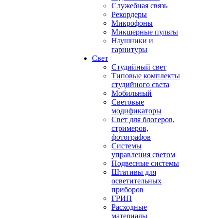
Служебная связь
Рекордеры
Микрофоны
Микшерные пульты
Наушники и
гарнитуры
Свет
Студийный свет
Типовые комплекты
студийного света
Мобильный
Световые
модификаторы
Свет для блогеров,
стримеров,
фотографов
Системы
управления светом
Подвесные системы
Штативы для
осветительных
приборов
ГРИП
Расходные
материалы