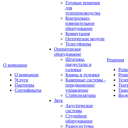
Готовые решения
для
телепроизводства
Контрольно-
измерительное
оборудование
Коммутация
Оптические модули
Телесуфлеры
Операторское
оборудование
Штативы,
Решения
пьедесталы и
О компании
головки
Разр
О компании
Краны и тележки
Реш
Услуги
Камерные системы -
Теле
Партнеры
передвижение/
Теат
Сертификаты
управление
Тран
Стабилизаторы
Виде
Звук
Акустические
системы
Студийное
оборудование
Радиосистемы