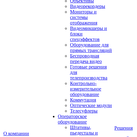
Объективы
Видеорекордеры
Мониторы и
системы
отображения
Видеомикшеры и
блоки
спецэффектов
Оборудование для
прямых трансляций
Беспроводная
передача видео
Готовые решения
для
телепроизводства
Контрольно-
измерительное
оборудование
Коммутация
Оптические модули
Телесуфлеры
Операторское
оборудование
Штативы,
Решения
пьедесталы и
О компании