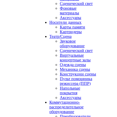
Сценический свет
Фоновые
материалы
Аксессуары
Носители данных
Карты памяти
Картридеры
Театр/Сцена
Звуковое
оборудование
Сценический свет
Виртуальные
концертные залы
Одежда сцены
Механика сцены
Конструкции сцены
Пульт помощника
режиссера (ППР)
Напольные
покрытия
Аксессуары
Коммутационно-
распределительное
оборудование
Преобразователи