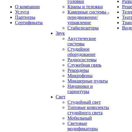
головки
Разр
О компании
Краны и тележки
Реш
Услуги
Камерные системы -
Теле
Партнеры
передвижение/
Теат
Сертификаты
управление
Тран
Стабилизаторы
Виде
Звук
Акустические
системы
Студийное
оборудование
Радиосистемы
Служебная связь
Рекордеры
Микрофоны
Микшерные пульты
Наушники и
гарнитуры
Свет
Студийный свет
Типовые комплекты
студийного света
Мобильный
Световые
модификаторы