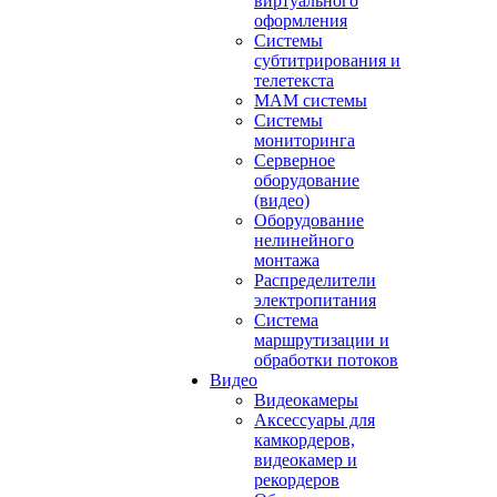
виртуального
оформления
Системы
субтитрирования и
телетекста
MAM системы
Системы
мониторинга
Серверное
оборудование
(видео)
Оборудование
нелинейного
монтажа
Распределители
электропитания
Система
маршрутизации и
обработки потоков
Видео
Видеокамеры
Аксессуары для
камкордеров,
видеокамер и
рекордеров