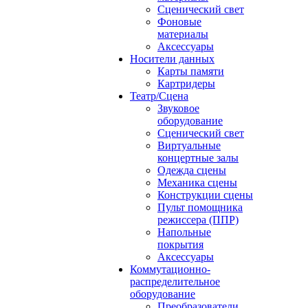
Сценический свет
Фоновые
материалы
Аксессуары
Носители данных
Карты памяти
Картридеры
Театр/Сцена
Звуковое
оборудование
Сценический свет
Виртуальные
концертные залы
Одежда сцены
Механика сцены
Конструкции сцены
Пульт помощника
режиссера (ППР)
Напольные
покрытия
Аксессуары
Коммутационно-
распределительное
оборудование
Преобразователи