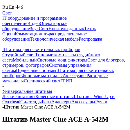
Ru
En
中文
Свет
IT оборудование и программное
обеспечение
Видео
Операторское
оборудование
Звук
Свет
Носители данных
Театр/
Сцена
Коммутационно-распределительное
оборудование
Технологическая мебель
Распродажа
-
Штативы для осветительных приборов
Студийный свет
Типовые комплекты студийного
света
Мобильный
Световые модификаторы
Свет для блогеров,
стримеров, фотографов
Системы управления
светом
Подвесные системы
Штативы для осветительных
приборов
Фоновые материалы
Аксессуары
Расходные
материалы
Сценический свет
ГРИП
-
Универсальные штативы
Легкие штативы
Колесные штативы
Штативы Wind-Up и
Overhead
Си-стенды
Базы
Адаптеры
Аксессуары
Ручки
-
Штатив Master Cine ACE A-542M
Штатив Master Cine ACE A-542M