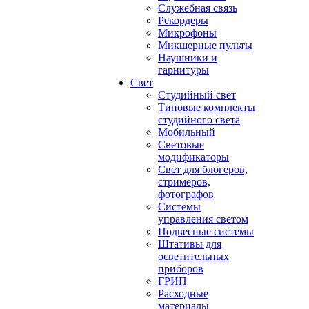
Служебная связь
Рекордеры
Микрофоны
Микшерные пульты
Наушники и
гарнитуры
Свет
Студийный свет
Типовые комплекты
студийного света
Мобильный
Световые
модификаторы
Свет для блогеров,
стримеров,
фотографов
Системы
управления светом
Подвесные системы
Штативы для
осветительных
приборов
ГРИП
Расходные
материалы