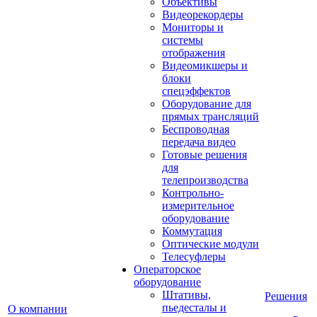
Объективы
Видеорекордеры
Мониторы и
системы
отображения
Видеомикшеры и
блоки
спецэффектов
Оборудование для
прямых трансляций
Беспроводная
передача видео
Готовые решения
для
телепроизводства
Контрольно-
измерительное
оборудование
Коммутация
Оптические модули
Телесуфлеры
Операторское
оборудование
Штативы,
Решения
пьедесталы и
О компании