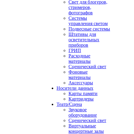
Свет для блогеров,
стримеров,
фотографов
Системы
управления светом
Подвесные системы
Штативы для
осветительных
приборов
ГРИП
Расходные
материалы
Сценический свет
Фоновые
материалы
Аксессуары
Носители данных
Карты памяти
Картридеры
Театр/Сцена
Звуковое
оборудование
Сценический свет
Виртуальные
концертные залы