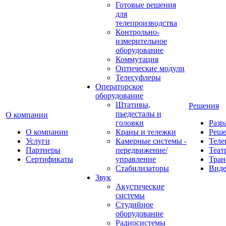
Готовые решения
для
телепроизводства
Контрольно-
измерительное
оборудование
Коммутация
Оптические модули
Телесуфлеры
Операторское
оборудование
Штативы,
Решения
пьедесталы и
О компании
головки
Разр
О компании
Краны и тележки
Реш
Услуги
Камерные системы -
Теле
Партнеры
передвижение/
Теат
Сертификаты
управление
Тран
Стабилизаторы
Виде
Звук
Акустические
системы
Студийное
оборудование
Радиосистемы