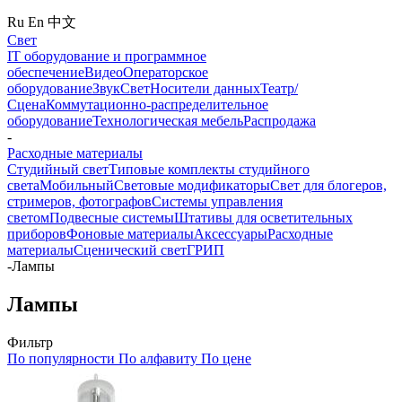
Ru
En
中文
Свет
IT оборудование и программное
обеспечение
Видео
Операторское
оборудование
Звук
Свет
Носители данных
Театр/
Сцена
Коммутационно-распределительное
оборудование
Технологическая мебель
Распродажа
-
Расходные материалы
Студийный свет
Типовые комплекты студийного
света
Мобильный
Световые модификаторы
Свет для блогеров,
стримеров, фотографов
Системы управления
светом
Подвесные системы
Штативы для осветительных
приборов
Фоновые материалы
Аксессуары
Расходные
материалы
Сценический свет
ГРИП
-
Лампы
Лампы
Фильтр
По популярности
По алфавиту
По цене