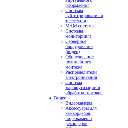
виртуального
оформления
Системы
субтитрирования и
телетекста
MAM системы
Системы
мониторинга
Серверное
оборудование
(видео)
Оборудование
нелинейного
монтажа
Распределители
электропитания
Система
маршрутизации и
обработки потоков
Видео
Видеокамеры
Аксессуары для
камкордеров,
видеокамер и
рекордеров