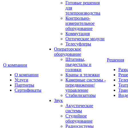
Готовые решения
для
телепроизводства
Контрольно-
измерительное
оборудование
Коммутация
Оптические модули
Телесуфлеры
Операторское
оборудование
Штативы,
Решения
пьедесталы и
О компании
головки
Разр
О компании
Краны и тележки
Реш
Услуги
Камерные системы -
Теле
Партнеры
передвижение/
Теат
Сертификаты
управление
Тран
Стабилизаторы
Виде
Звук
Акустические
системы
Студийное
оборудование
Радиосистемы