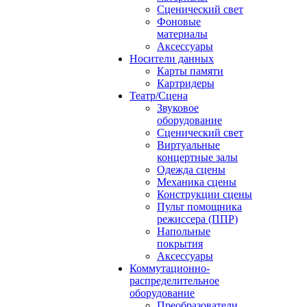
Сценический свет
Фоновые
материалы
Аксессуары
Носители данных
Карты памяти
Картридеры
Театр/Сцена
Звуковое
оборудование
Сценический свет
Виртуальные
концертные залы
Одежда сцены
Механика сцены
Конструкции сцены
Пульт помощника
режиссера (ППР)
Напольные
покрытия
Аксессуары
Коммутационно-
распределительное
оборудование
Преобразователи