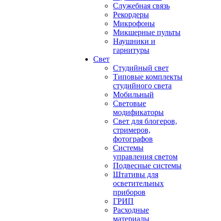
Служебная связь
Рекордеры
Микрофоны
Микшерные пульты
Наушники и
гарнитуры
Свет
Студийный свет
Типовые комплекты
студийного света
Мобильный
Световые
модификаторы
Свет для блогеров,
стримеров,
фотографов
Системы
управления светом
Подвесные системы
Штативы для
осветительных
приборов
ГРИП
Расходные
материалы