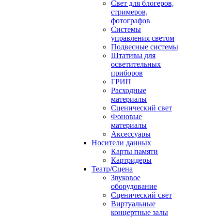
Свет для блогеров,
стримеров,
фотографов
Системы
управления светом
Подвесные системы
Штативы для
осветительных
приборов
ГРИП
Расходные
материалы
Сценический свет
Фоновые
материалы
Аксессуары
Носители данных
Карты памяти
Картридеры
Театр/Сцена
Звуковое
оборудование
Сценический свет
Виртуальные
концертные залы