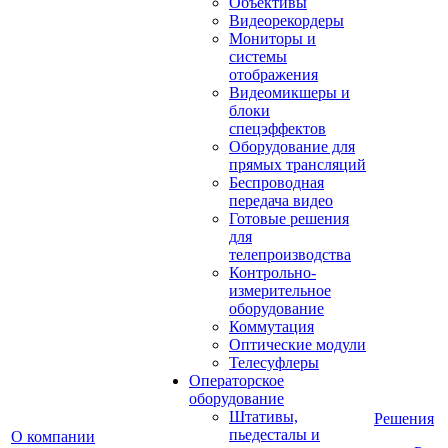
Объективы
Видеорекордеры
Мониторы и
системы
отображения
Видеомикшеры и
блоки
спецэффектов
Оборудование для
прямых трансляций
Беспроводная
передача видео
Готовые решения
для
телепроизводства
Контрольно-
измерительное
оборудование
Коммутация
Оптические модули
Телесуфлеры
Операторское
оборудование
Штативы,
Решения
пьедесталы и
О компании