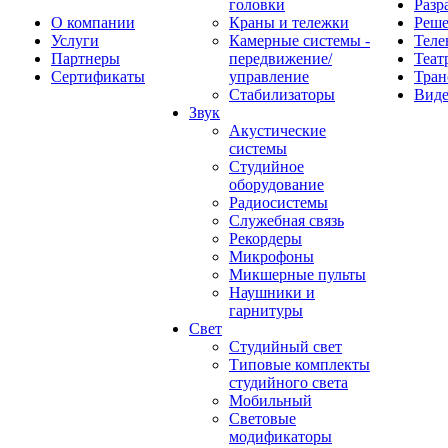
головки
Разр
О компании
Краны и тележки
Реш
Услуги
Камерные системы -
Теле
Партнеры
передвижение/
Теат
Сертификаты
управление
Тран
Стабилизаторы
Виде
Звук
Акустические
системы
Студийное
оборудование
Радиосистемы
Служебная связь
Рекордеры
Микрофоны
Микшерные пульты
Наушники и
гарнитуры
Свет
Студийный свет
Типовые комплекты
студийного света
Мобильный
Световые
модификаторы