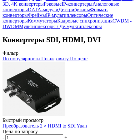
3D, 4K конвертеры
Рэковые
IP-конвертеры
Аналоговые
конверторы
DATA-модули
Дистрибутивы
Формат-
конверторы
Фреймы
IP-мультиплексоры
Оптические
конверторы
Коммутаторы
Кадровые синхронизация
CWDM -
DWDM
Мультиплексоры / Де-мультиплексоры
Конвертеры SDI, HDMI, DVI
Фильтр
По популярности
По алфавиту
По цене
Быстрый просмотр
Преобразователь 2 × HDMI to SDI Yuan
Цена по запросу
-
+