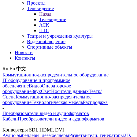
Проекты
Телевидение
Назад
Телевидение
АСК
ПТС
Театры и учреждения культуры
Видеонаблюдение
Спортивные объекты
Новости
Контакты
Ru
En
中文
Коммутационно-распределительное оборудование
IT оборудование и программное
обеспечение
Видео
Операторское
оборудование
Звук
Свет
Носители данных
Театр/
Сцена
Коммутационно-распределительное
оборудование
Технологическая мебель
Распродажа
-
Преобразователи видео и аудиоформатов
Кабели
Преобразователи видео и аудиоформатов
-
Конвертеры SDI, HDMI, DVI
Аудио эмбеддеры, деэмбеддеры
Разветвители, генераторы
2D,