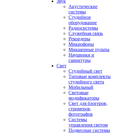
Звук
Акустические
системы
Студийное
оборудование
Радиосистемы
Служебная связь
Рекордеры
Микрофоны
Микшерные пульты
Наушники и
гарнитуры
Свет
Студийный свет
Типовые комплекты
студийного света
Мобильный
Световые
модификаторы
Свет для блогеров,
стримеров,
фотографов
Системы
управления светом
Подвесные системы