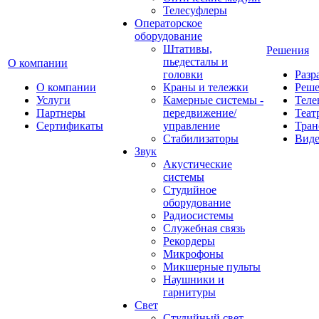
Телесуфлеры
Операторское
оборудование
Штативы,
Решения
пьедесталы и
О компании
головки
Разр
О компании
Краны и тележки
Реш
Услуги
Камерные системы -
Теле
Партнеры
передвижение/
Теат
Сертификаты
управление
Тран
Стабилизаторы
Виде
Звук
Акустические
системы
Студийное
оборудование
Радиосистемы
Служебная связь
Рекордеры
Микрофоны
Микшерные пульты
Наушники и
гарнитуры
Свет
Студийный свет