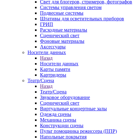
Свет для блогеров, стримеров, фотографов
Системы управления светом
Подвесные системы
Штативы для осветительных приборов
ГРИП
Расходные материалы
Сценический свет
Фоновые материалы
Аксессуары
Носители данных
Назад
Носители данных
Карты памяти
Картридеры
Театр/Сцена
Назад
Театр/Сцена
Звуковое оборудование
Сценический свет
Виртуальные концертные залы
Одежда сцены
Механика сцены
Конструкции сцены
Пульт помощника режиссера (ППР)
Напольные покрытия