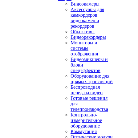
Видеокамеры
Аксессуары для
камкордеров,
видеокамер и
рекордеров
Объективы
Видеорекордеры
Мониторы и
системы
отображения
Видеомикшеры и
блоки
спецэффектов
Оборудование для
прямых трансляций
Беспроводная
передача видео
Готовые решения
для
телепроизводства
Контрольно-
измерительное
оборудование
Коммутация
Оптические модули