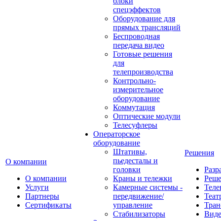
блоки
спецэффектов
Оборудование для
прямых трансляций
Беспроводная
передача видео
Готовые решения
для
телепроизводства
Контрольно-
измерительное
оборудование
Коммутация
Оптические модули
Телесуфлеры
Операторское
оборудование
Штативы,
Решения
пьедесталы и
О компании
головки
Разр
О компании
Краны и тележки
Реш
Услуги
Камерные системы -
Теле
Партнеры
передвижение/
Теат
Сертификаты
управление
Тран
Стабилизаторы
Виде