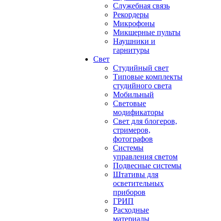
Служебная связь
Рекордеры
Микрофоны
Микшерные пульты
Наушники и
гарнитуры
Свет
Студийный свет
Типовые комплекты
студийного света
Мобильный
Световые
модификаторы
Свет для блогеров,
стримеров,
фотографов
Системы
управления светом
Подвесные системы
Штативы для
осветительных
приборов
ГРИП
Расходные
материалы