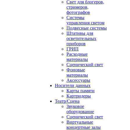
Свет для блогеров,
стримеров,
фотографов
Системы
управления светом
Подвесные системы
Штативы для
осветительных
приборов
ГРИП
Расходные
материалы
Сценический свет
Фоновые
материалы
Аксессуары
Носители данных
Карты памяти
Картридеры
Театр/Сцена
Звуковое
оборудование
Сценический свет
Виртуальные
концертные залы