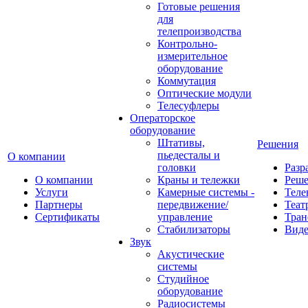
Готовые решения
для
телепроизводства
Контрольно-
измерительное
оборудование
Коммутация
Оптические модули
Телесуфлеры
Операторское
оборудование
Штативы,
Решения
пьедесталы и
О компании
головки
Разр
О компании
Краны и тележки
Реш
Услуги
Камерные системы -
Теле
Партнеры
передвижение/
Теат
Сертификаты
управление
Тран
Стабилизаторы
Виде
Звук
Акустические
системы
Студийное
оборудование
Радиосистемы