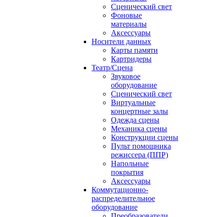
Сценический свет
Фоновые
материалы
Аксессуары
Носители данных
Карты памяти
Картридеры
Театр/Сцена
Звуковое
оборудование
Сценический свет
Виртуальные
концертные залы
Одежда сцены
Механика сцены
Конструкции сцены
Пульт помощника
режиссера (ППР)
Напольные
покрытия
Аксессуары
Коммутационно-
распределительное
оборудование
Преобразователи