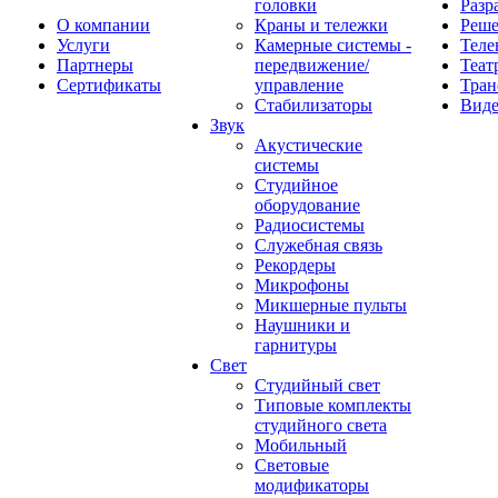
головки
Разр
О компании
Краны и тележки
Реш
Услуги
Камерные системы -
Теле
Партнеры
передвижение/
Теат
Сертификаты
управление
Тран
Стабилизаторы
Виде
Звук
Акустические
системы
Студийное
оборудование
Радиосистемы
Служебная связь
Рекордеры
Микрофоны
Микшерные пульты
Наушники и
гарнитуры
Свет
Студийный свет
Типовые комплекты
студийного света
Мобильный
Световые
модификаторы