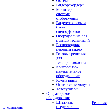
Объективы
Видеорекордеры
Мониторы и
системы
отображения
Видеомикшеры и
блоки
спецэффектов
Оборудование для
прямых трансляций
Беспроводная
передача видео
Готовые решения
для
телепроизводства
Контрольно-
измерительное
оборудование
Коммутация
Оптические модули
Телесуфлеры
Операторское
оборудование
Штативы,
Решения
пьедесталы и
О компании