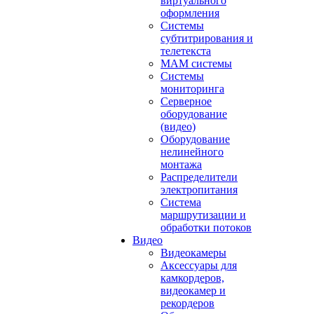
виртуального
оформления
Системы
субтитрирования и
телетекста
MAM системы
Системы
мониторинга
Серверное
оборудование
(видео)
Оборудование
нелинейного
монтажа
Распределители
электропитания
Система
маршрутизации и
обработки потоков
Видео
Видеокамеры
Аксессуары для
камкордеров,
видеокамер и
рекордеров