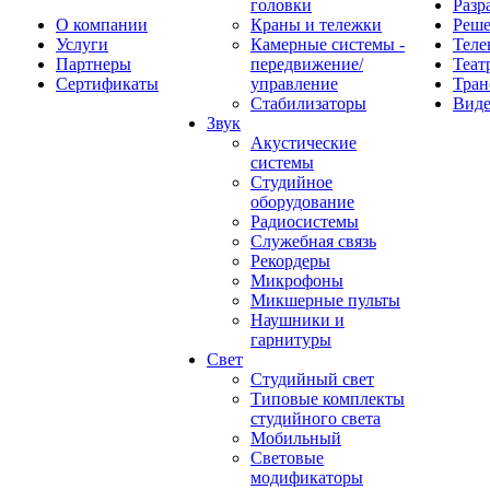
головки
Разр
О компании
Краны и тележки
Реш
Услуги
Камерные системы -
Теле
Партнеры
передвижение/
Теат
Сертификаты
управление
Тран
Стабилизаторы
Виде
Звук
Акустические
системы
Студийное
оборудование
Радиосистемы
Служебная связь
Рекордеры
Микрофоны
Микшерные пульты
Наушники и
гарнитуры
Свет
Студийный свет
Типовые комплекты
студийного света
Мобильный
Световые
модификаторы