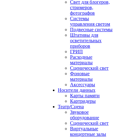
Свет для блогеров,
стримеров,
фотографов
Системы
управления светом
Подвесные системы
Штативы для
осветительных
приборов
ГРИП
Расходные
материалы
Сценический свет
Фоновые
материалы
Аксессуары
Носители данных
Карты памяти
Картридеры
Театр/Сцена
Звуковое
оборудование
Сценический свет
Виртуальные
концертные залы