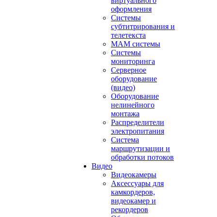
виртуального
оформления
Системы
субтитрирования и
телетекста
MAM системы
Системы
мониторинга
Серверное
оборудование
(видео)
Оборудование
нелинейного
монтажа
Распределители
электропитания
Система
маршрутизации и
обработки потоков
Видео
Видеокамеры
Аксессуары для
камкордеров,
видеокамер и
рекордеров