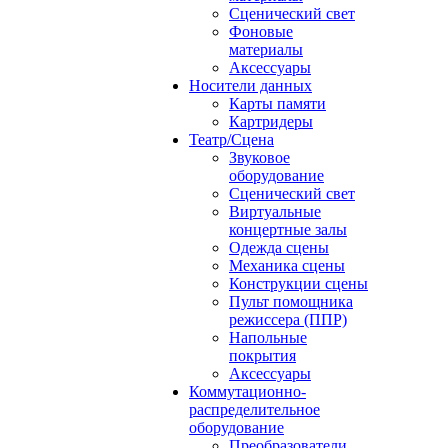
Сценический свет
Фоновые
материалы
Аксессуары
Носители данных
Карты памяти
Картридеры
Театр/Сцена
Звуковое
оборудование
Сценический свет
Виртуальные
концертные залы
Одежда сцены
Механика сцены
Конструкции сцены
Пульт помощника
режиссера (ППР)
Напольные
покрытия
Аксессуары
Коммутационно-
распределительное
оборудование
Преобразователи