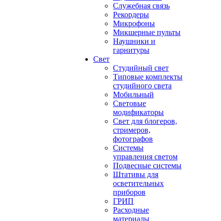
Служебная связь
Рекордеры
Микрофоны
Микшерные пульты
Наушники и
гарнитуры
Свет
Студийный свет
Типовые комплекты
студийного света
Мобильный
Световые
модификаторы
Свет для блогеров,
стримеров,
фотографов
Системы
управления светом
Подвесные системы
Штативы для
осветительных
приборов
ГРИП
Расходные
материалы