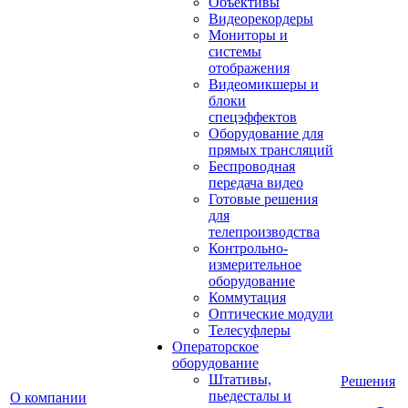
Объективы
Видеорекордеры
Мониторы и
системы
отображения
Видеомикшеры и
блоки
спецэффектов
Оборудование для
прямых трансляций
Беспроводная
передача видео
Готовые решения
для
телепроизводства
Контрольно-
измерительное
оборудование
Коммутация
Оптические модули
Телесуфлеры
Операторское
оборудование
Штативы,
Решения
пьедесталы и
О компании