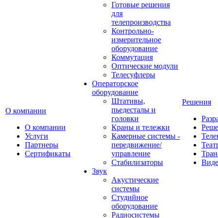
Готовые решения
для
телепроизводства
Контрольно-
измерительное
оборудование
Коммутация
Оптические модули
Телесуфлеры
Операторское
оборудование
Штативы,
Решения
пьедесталы и
О компании
головки
Разр
О компании
Краны и тележки
Реш
Услуги
Камерные системы -
Теле
Партнеры
передвижение/
Теат
Сертификаты
управление
Тран
Стабилизаторы
Виде
Звук
Акустические
системы
Студийное
оборудование
Радиосистемы