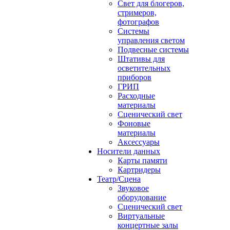
Свет для блогеров,
стримеров,
фотографов
Системы
управления светом
Подвесные системы
Штативы для
осветительных
приборов
ГРИП
Расходные
материалы
Сценический свет
Фоновые
материалы
Аксессуары
Носители данных
Карты памяти
Картридеры
Театр/Сцена
Звуковое
оборудование
Сценический свет
Виртуальные
концертные залы