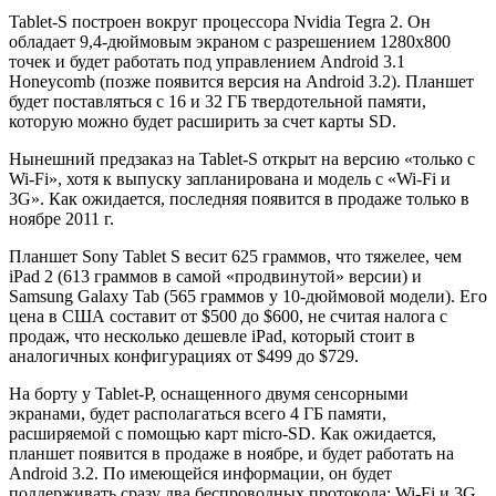
Tablet-S построен вокруг процессора Nvidia Tegra 2. Он
обладает 9,4-дюймовым экраном с разрешением 1280х800
точек и будет работать под управлением Android 3.1
Honeycomb (позже появится версия на Android 3.2). Планшет
будет поставляться с 16 и 32 ГБ твердотельной памяти,
которую можно будет расширить за счет карты SD.
Нынешний предзаказ на Tablet-S открыт на версию «только с
Wi-Fi», хотя к выпуску запланирована и модель с «Wi-Fi и
3G». Как ожидается, последняя появится в продаже только в
ноябре 2011 г.
Планшет Sony Tablet S весит 625 граммов, что тяжелее, чем
iPad 2 (613 граммов в самой «продвинутой» версии) и
Samsung Galaxy Tab (565 граммов у 10-дюймовой модели). Его
цена в США составит от $500 до $600, не считая налога с
продаж, что несколько дешевле iPad, который стоит в
аналогичных конфигурациях от $499 до $729.
На борту у Tablet-P, оснащенного двумя сенсорными
экранами, будет располагаться всего 4 ГБ памяти,
расширяемой с помощью карт micro-SD. Как ожидается,
планшет появится в продаже в ноябре, и будет работать на
Android 3.2. По имеющейся информации, он будет
поддерживать сразу два беспроводных протокола: Wi-Fi и 3G.