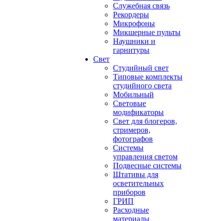
Служебная связь
Рекордеры
Микрофоны
Микшерные пульты
Наушники и
гарнитуры
Свет
Студийный свет
Типовые комплекты
студийного света
Мобильный
Световые
модификаторы
Свет для блогеров,
стримеров,
фотографов
Системы
управления светом
Подвесные системы
Штативы для
осветительных
приборов
ГРИП
Расходные
материалы