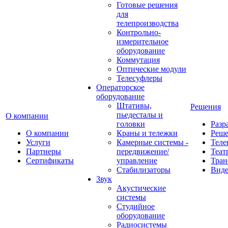
Готовые решения
для
телепроизводства
Контрольно-
измерительное
оборудование
Коммутация
Оптические модули
Телесуфлеры
Операторское
оборудование
Штативы,
Решения
пьедесталы и
О компании
головки
Разр
О компании
Краны и тележки
Реш
Услуги
Камерные системы -
Теле
Партнеры
передвижение/
Теат
Сертификаты
управление
Тран
Стабилизаторы
Виде
Звук
Акустические
системы
Студийное
оборудование
Радиосистемы