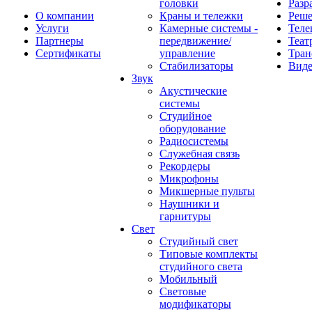
головки
Разр
О компании
Краны и тележки
Реш
Услуги
Камерные системы -
Теле
Партнеры
передвижение/
Теат
Сертификаты
управление
Тран
Стабилизаторы
Виде
Звук
Акустические
системы
Студийное
оборудование
Радиосистемы
Служебная связь
Рекордеры
Микрофоны
Микшерные пульты
Наушники и
гарнитуры
Свет
Студийный свет
Типовые комплекты
студийного света
Мобильный
Световые
модификаторы