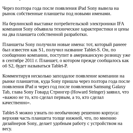
Через полтора года после появления iPad Sony вывела на
рынок собственные планшеты под новыми именами.
На берлинской выставке потребительской электроники IFA
компания Sony объявила технические характеристики и цены
на два планшета собственной разработки.
Планшеты Sony получили новые имена: тот, который ранеее
был известен как S1, получил название Tablet-S. Он, по
сообщению компании, поступит в американскую розницу уже
в сентябре 2011 г. Планшет, о котором прежде сообщалось как
об S2, будет называться Tablet-P.
Комментируя несколько запоздалое появление компании на
рынке планшетов, куда Sony пришла через полтора года после
появления iPad и через год после появления Samsung Galaxy
Tab, глава Sony Говард Стрингер (Howard Stringer) заявил, что
«важно не то, кто сделал первым, а то, кто сделал
качественно».
Tablet-S можно узнать по необычному решению корпуса:
верхняя часть планшета толще нижней, что, по мнению
дизайнеров Sony, делает удобным работу с устройством на
весу.