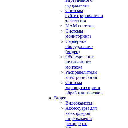
виртуального
оформления
Системы
субтитрирования и
телетекста
MAM системы
Системы
мониторинга
Серверное
оборудование
(видео)
Оборудование
нелинейного
монтажа
Распределители
электропитания
Система
маршрутизации и
обработки потоков
Видео
Видеокамеры
Аксессуары для
камкордеров,
видеокамер и
рекордеров