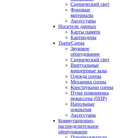
Сценический свет
Фоновые
материалы
Аксессуары
Носители данных
Карты памяти
Картридеры
Театр/Сцена
Звуковое
оборудование
Сценический свет
Виртуальные
концертные залы
Одежда сцены
Механика сцены
Конструкции сцены
Пульт помощника
режиссера (ППР)
Напольные
покрытия
Аксессуары
Коммутационно-
распределительное
оборудование
Преобразователи