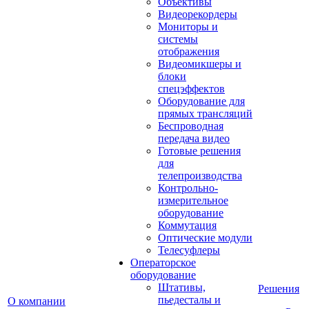
Объективы
Видеорекордеры
Мониторы и
системы
отображения
Видеомикшеры и
блоки
спецэффектов
Оборудование для
прямых трансляций
Беспроводная
передача видео
Готовые решения
для
телепроизводства
Контрольно-
измерительное
оборудование
Коммутация
Оптические модули
Телесуфлеры
Операторское
оборудование
Штативы,
Решения
пьедесталы и
О компании