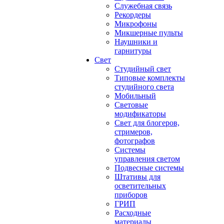
Служебная связь
Рекордеры
Микрофоны
Микшерные пульты
Наушники и
гарнитуры
Свет
Студийный свет
Типовые комплекты
студийного света
Мобильный
Световые
модификаторы
Свет для блогеров,
стримеров,
фотографов
Системы
управления светом
Подвесные системы
Штативы для
осветительных
приборов
ГРИП
Расходные
материалы