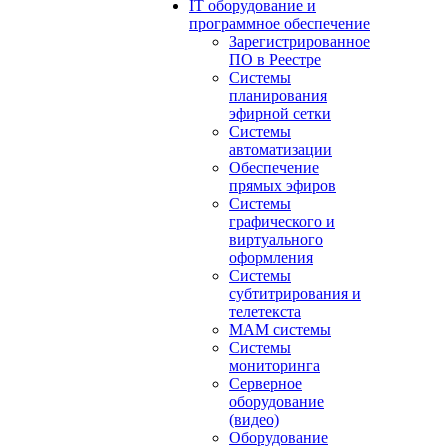
IT оборудование и
программное обеспечение
Зарегистрированное
ПО в Реестре
Системы
планирования
эфирной сетки
Системы
автоматизации
Обеспечение
прямых эфиров
Системы
графического и
виртуального
оформления
Системы
субтитрирования и
телетекста
MAM системы
Системы
мониторинга
Серверное
оборудование
(видео)
Оборудование