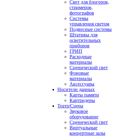
Свет для блогеров,
стримеров,
фотографов
Системы
управления светом
Подвесные системы
Штативы для
осветительных
приборов
ГРИП
Расходные
материалы
Сценический свет
Фоновые
материалы
Аксессуары
Носители данных
Карты памяти
Картридеры
Театр/Сцена
Звуковое
оборудование
Сценический свет
Виртуальные
концертные залы