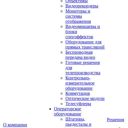
Объективы
Видеорекордеры
Мониторы и
системы
отображения
Видеомикшеры и
блоки
спецэффектов
Оборудование для
прямых трансляций
Беспроводная
передача видео
Готовые решения
для
телепроизводства
Контрольно-
измерительное
оборудование
Коммутация
Оптические модули
Телесуфлеры
Операторское
оборудование
Штативы,
Решения
пьедесталы и
О компании