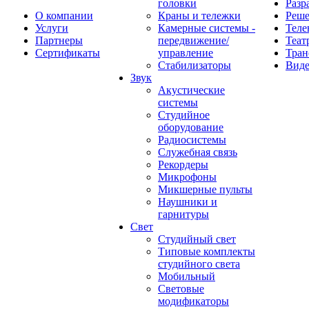
головки
Разр
О компании
Краны и тележки
Реш
Услуги
Камерные системы -
Теле
Партнеры
передвижение/
Теат
Сертификаты
управление
Тран
Стабилизаторы
Виде
Звук
Акустические
системы
Студийное
оборудование
Радиосистемы
Служебная связь
Рекордеры
Микрофоны
Микшерные пульты
Наушники и
гарнитуры
Свет
Студийный свет
Типовые комплекты
студийного света
Мобильный
Световые
модификаторы