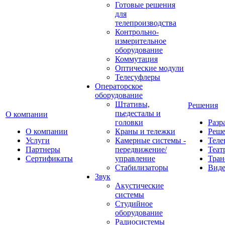
Готовые решения
для
телепроизводства
Контрольно-
измерительное
оборудование
Коммутация
Оптические модули
Телесуфлеры
Операторское
оборудование
Штативы,
Решения
пьедесталы и
О компании
головки
Разр
О компании
Краны и тележки
Реш
Услуги
Камерные системы -
Теле
Партнеры
передвижение/
Теат
Сертификаты
управление
Тран
Стабилизаторы
Виде
Звук
Акустические
системы
Студийное
оборудование
Радиосистемы