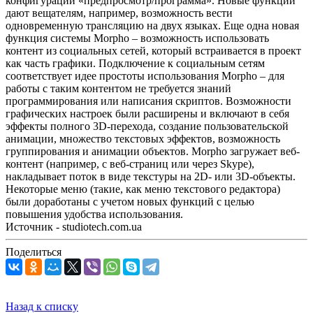
конфигурации «предпросмотр/программа». Новые функции
дают вещателям, например, возможность вести
одновременную трансляцию на двух языках. Еще одна новая
функция системы Morpho – возможность использовать
контент из социальных сетей, который встраивается в проект
как часть графики. Подключение к социальным сетям
соответствует идее простоты использования Morpho – для
работы с таким контентом не требуется знаний
программирования или написания скриптов. Возможности
графических настроек были расширены и включают в себя
эффекты полного 3D-перехода, создание пользовательской
анимации, множество текстовых эффектов, возможность
группирования и анимации объектов. Morpho загружает веб-
контент (например, с веб-страниц или через Skype),
накладывает поток в виде текстуры на 2D- или 3D-объекты.
Некоторые меню (такие, как меню текстового редактора)
были доработаны с учетом новых функций с целью
повышения удобства использования.
Источник - studiotech.com.ua
Поделиться
Назад к списку