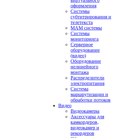
виртуального
оформления
Системы
субтитрирования и
телетекста
MAM системы
Системы
мониторинга
Серверное
оборудование
(видео)
Оборудование
нелинейного
монтажа
Распределители
электропитания
Система
маршрутизации и
обработки потоков
Видео
Видеокамеры
Аксессуары для
камкордеров,
видеокамер и
рекордеров