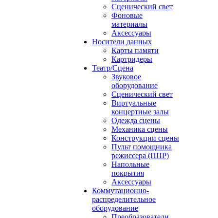
Сценический свет
Фоновые
материалы
Аксессуары
Носители данных
Карты памяти
Картридеры
Театр/Сцена
Звуковое
оборудование
Сценический свет
Виртуальные
концертные залы
Одежда сцены
Механика сцены
Конструкции сцены
Пульт помощника
режиссера (ППР)
Напольные
покрытия
Аксессуары
Коммутационно-
распределительное
оборудование
Преобразователи