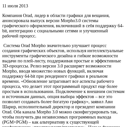
11 июля 2013
Компания Orad, лидер в области графики для вещания,
анонсировала выпуск версии Morpho3.0 системы
графического оформления, включивший в себя поддержку 64-
bit, интеграцию с социальными сетями и улучшенный
рабочий процесс.
Система Orad Morpho значительно улучшает процесс
создания графических объектов, используя интеллектуальные
инструменты графического дизайна и гибкие возможности
выдачи по плей-листу, поддерживая простые и эффективные
3D-процессы. Релиз версии 3.0 расширяет возможности
Morpho, вводя множество новых функций, включая
поддержку 64-bit при рендеринге графики в реальном
времени. «Обновление затрагивает все аспекты рабочего
процесса, что делает этот программный продукт еще более
простым в использовании. Подключение к внешним системам
и источникам данных, опция выбора эффектов – все это
позволит создавать более богатую графику», заявил Ави
Шарир, исполнительный директор и президент компании
Orad. Оба канала Morpho 3.0 можно сконфигурировать так,
чтобы получить два независимых программных выхода
(PGM+PGM) – как альтернативу к существующей