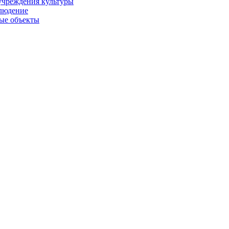
учреждения культуры
людение
ые объекты