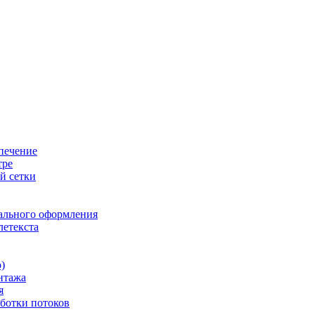
печение
тре
й сетки
ального оформления
летекста
)
нтажа
я
ботки потоков