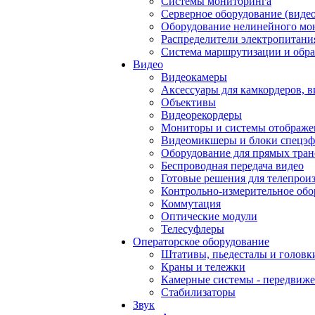
Системы мониторинга
Серверное оборудование (видео
Оборудование нелинейного мо
Распределители электропитани
Система маршрутизации и обра
Видео
Видеокамеры
Аксессуары для камкордеров, в
Объективы
Видеорекордеры
Мониторы и системы отображе
Видеомикшеры и блоки спецэф
Оборудование для прямых тра
Беспроводная передача видео
Готовые решения для телепрои
Контрольно-измерительное обо
Коммутация
Оптические модули
Телесуфлеры
Операторское оборудование
Штативы, пьедесталы и головк
Краны и тележки
Камерные системы - передвиже
Стабилизаторы
Звук