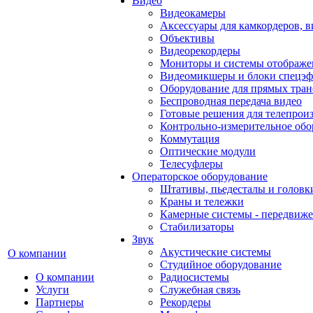
Видео
Видеокамеры
Аксессуары для камкордеров, в
Объективы
Видеорекордеры
Мониторы и системы отображе
Видеомикшеры и блоки спецэф
Оборудование для прямых тра
Беспроводная передача видео
Готовые решения для телепрои
Контрольно-измерительное обо
Коммутация
Оптические модули
Телесуфлеры
Операторское оборудование
Штативы, пьедесталы и головк
Краны и тележки
Камерные системы - передвиже
Стабилизаторы
Звук
Акустические системы
О компании
Студийное оборудование
О компании
Радиосистемы
Услуги
Служебная связь
Партнеры
Рекордеры