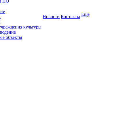
ка ПО
ние
Ещё
К
Новости
Контакты
С
учреждения культуры
людение
ые объекты