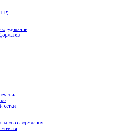
ППР)
оборудование
оформатов
печение
тре
й сетки
ального оформления
летекста