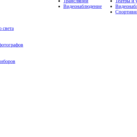
Трансляции
Театры и 
Видеонаблюдение
Видеонаб
Спортивн
 света
 фотографов
риборов