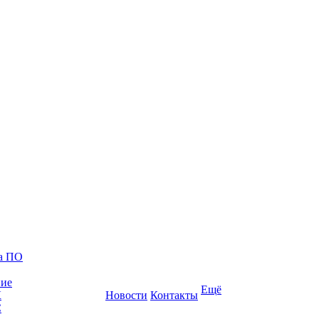
ка ПО
ние
Ещё
К
Новости
Контакты
С