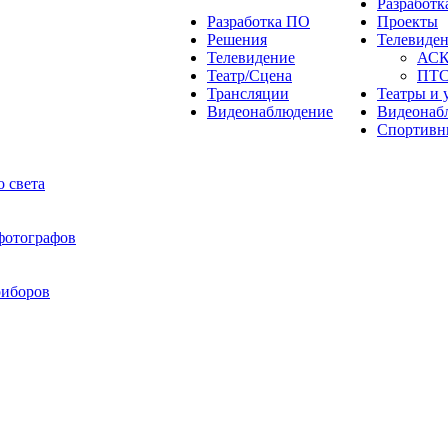
Разработ
Разработка ПО
Проекты
Решения
Телевиде
Телевидение
АС
Театр/Сцена
ПТ
Трансляции
Театры и 
Видеонаблюдение
Видеонаб
Спортивн
 света
 фотографов
риборов