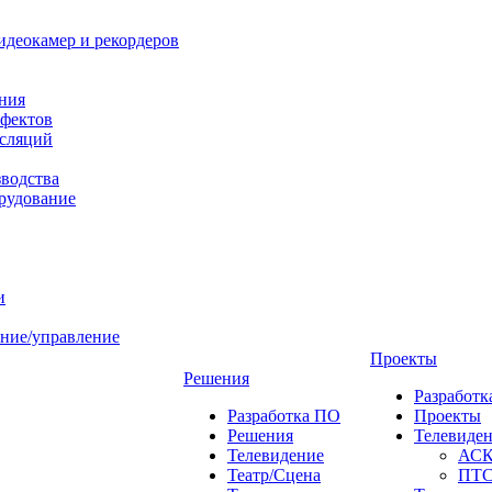
идеокамер и рекордеров
ния
фектов
нсляций
зводства
рудование
и
ние/управление
Проекты
Решения
Разработ
Разработка ПО
Проекты
Решения
Телевиде
Телевидение
АС
Театр/Сцена
ПТ