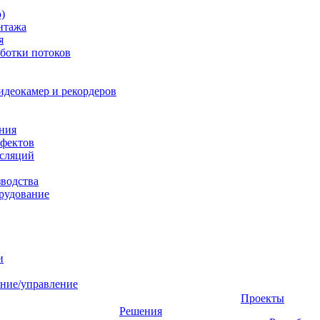
)
нтажа
я
ботки потоков
идеокамер и рекордеров
ния
фектов
нсляций
зводства
рудование
и
ние/управление
Проекты
Решения