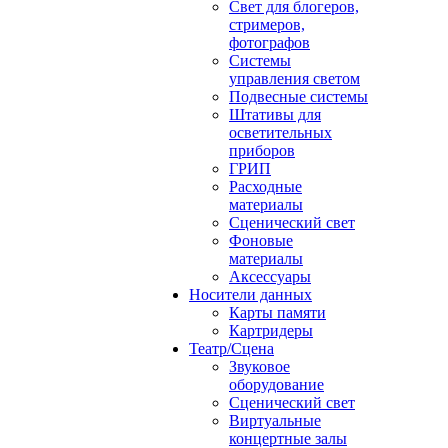
Свет для блогеров,
стримеров,
фотографов
Системы
управления светом
Подвесные системы
Штативы для
осветительных
приборов
ГРИП
Расходные
материалы
Сценический свет
Фоновые
материалы
Аксессуары
Носители данных
Карты памяти
Картридеры
Театр/Сцена
Звуковое
оборудование
Сценический свет
Виртуальные
концертные залы