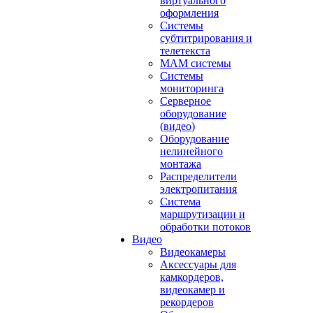
виртуального
оформления
Системы
субтитрирования и
телетекста
MAM системы
Системы
мониторинга
Серверное
оборудование
(видео)
Оборудование
нелинейного
монтажа
Распределители
электропитания
Система
маршрутизации и
обработки потоков
Видео
Видеокамеры
Аксессуары для
камкордеров,
видеокамер и
рекордеров