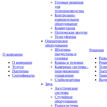
Готовые решения
для
телепроизводства
Контрольно-
измерительное
оборудование
Коммутация
Оптические модули
Телесуфлеры
Операторское
оборудование
Штативы,
Решения
пьедесталы и
О компании
головки
Разр
О компании
Краны и тележки
Реш
Услуги
Камерные системы -
Теле
Партнеры
передвижение/
Теат
Сертификаты
управление
Тран
Стабилизаторы
Виде
Звук
Акустические
системы
Студийное
оборудование
Радиосистемы