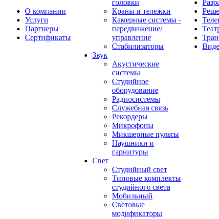
головки
Разр
О компании
Краны и тележки
Реш
Услуги
Камерные системы -
Теле
Партнеры
передвижение/
Теат
Сертификаты
управление
Тран
Стабилизаторы
Виде
Звук
Акустические
системы
Студийное
оборудование
Радиосистемы
Служебная связь
Рекордеры
Микрофоны
Микшерные пульты
Наушники и
гарнитуры
Свет
Студийный свет
Типовые комплекты
студийного света
Мобильный
Световые
модификаторы