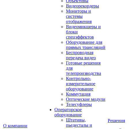
Объективы
Видеорекордеры
Мониторы и
системы
отображения
Видеомикшеры и
блоки
спецэффектов
Оборудование для
прямых трансляций
Беспроводная
передача видео
Готовые решения
для
телепроизводства
Контрольно-
измерительное
оборудование
Коммутация
Оптические модули
Телесуфлеры
Операторское
оборудование
Штативы,
Решения
пьедесталы и
О компании