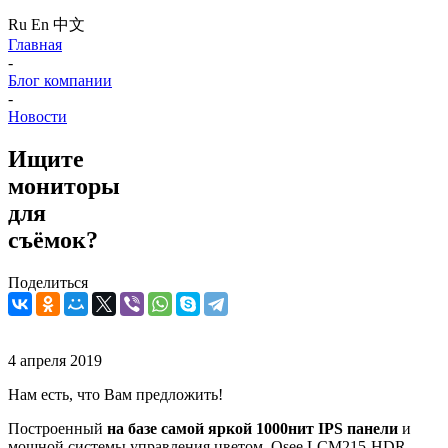
Ru
En
中文
Главная
-
Блог компании
-
Новости
Ищите
мониторы
для
съёмок?
Поделиться
4 апреля 2019
Нам есть, что Вам предложить!
Построенный
на базе самой яркой 1000нит IPS панели
и
мощной системы управления цветом, Osee LCM215-HDR –