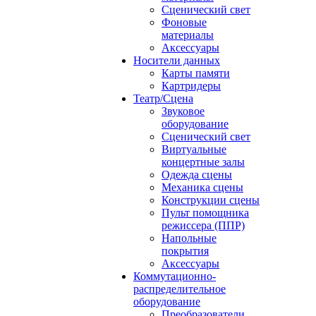
Сценический свет
Фоновые
материалы
Аксессуары
Носители данных
Карты памяти
Картридеры
Театр/Сцена
Звуковое
оборудование
Сценический свет
Виртуальные
концертные залы
Одежда сцены
Механика сцены
Конструкции сцены
Пульт помощника
режиссера (ППР)
Напольные
покрытия
Аксессуары
Коммутационно-
распределительное
оборудование
Преобразователи