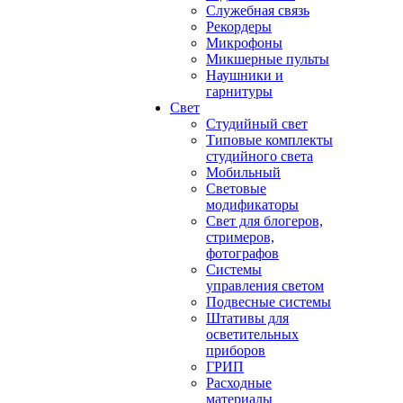
Служебная связь
Рекордеры
Микрофоны
Микшерные пульты
Наушники и
гарнитуры
Свет
Студийный свет
Типовые комплекты
студийного света
Мобильный
Световые
модификаторы
Свет для блогеров,
стримеров,
фотографов
Системы
управления светом
Подвесные системы
Штативы для
осветительных
приборов
ГРИП
Расходные
материалы