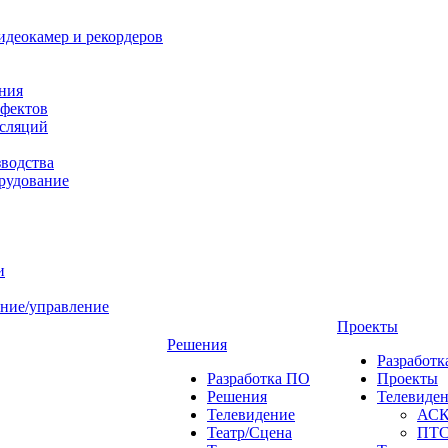
идеокамер и рекордеров
ния
фектов
нсляций
зводства
рудование
и
ние/управление
Проекты
Решения
Разработ
Разработка ПО
Проекты
Решения
Телевиде
Телевидение
АС
Театр/Сцена
ПТ