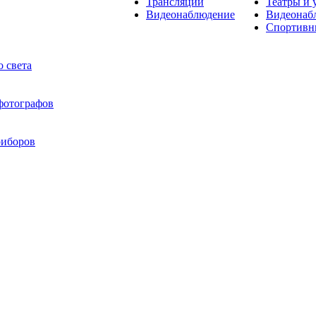
Трансляции
Театры и 
Видеонаблюдение
Видеонаб
Спортивн
 света
 фотографов
риборов