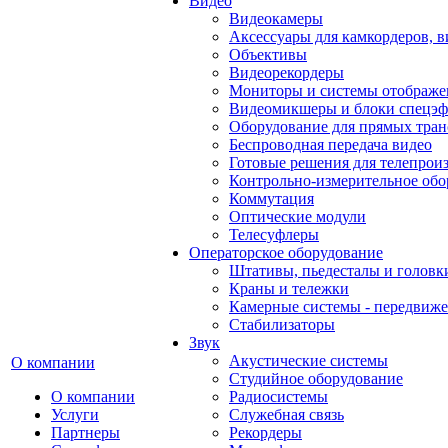
Видео
Видеокамеры
Аксессуары для камкордеров, в
Объективы
Видеорекордеры
Мониторы и системы отображе
Видеомикшеры и блоки спецэф
Оборудование для прямых тра
Беспроводная передача видео
Готовые решения для телепрои
Контрольно-измерительное обо
Коммутация
Оптические модули
Телесуфлеры
Операторское оборудование
Штативы, пьедесталы и головк
Краны и тележки
Камерные системы - передвиже
Стабилизаторы
Звук
Акустические системы
О компании
Студийное оборудование
О компании
Радиосистемы
Услуги
Служебная связь
Партнеры
Рекордеры