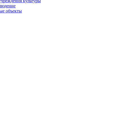
учреждения культуры
людение
ые объекты