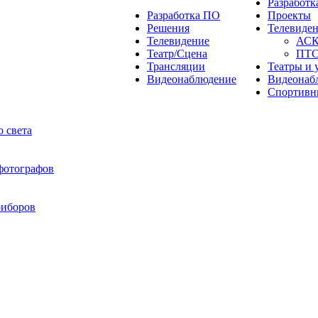
Разработ
Разработка ПО
Проекты
Решения
Телевиде
Телевидение
АС
Театр/Сцена
ПТ
Трансляции
Театры и 
Видеонаблюдение
Видеонаб
Спортивн
 света
 фотографов
риборов