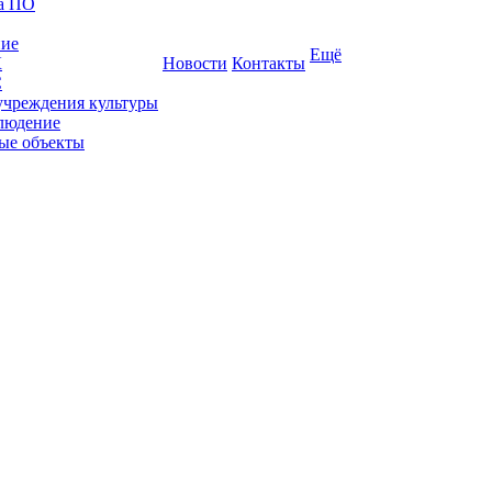
ка ПО
ние
Ещё
К
Новости
Контакты
С
учреждения культуры
людение
ые объекты