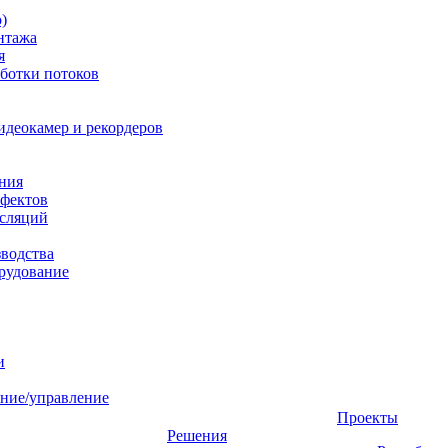
)
нтажа
я
ботки потоков
идеокамер и рекордеров
ния
фектов
нсляций
зводства
рудование
и
ние/управление
Проекты
Решения