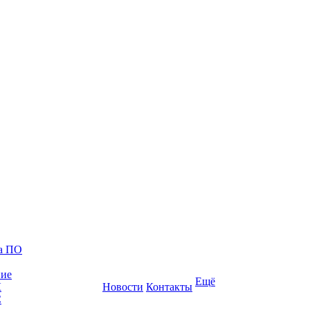
ка ПО
ние
Ещё
К
Новости
Контакты
С