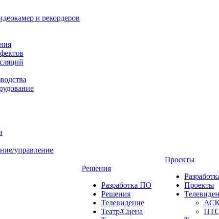
идеокамер и рекордеров
ния
фектов
нсляций
зводства
рудование
и
ние/управление
Проекты
Решения
Разработ
Разработка ПО
Проекты
Решения
Телевиде
Телевидение
АС
Театр/Сцена
ПТ