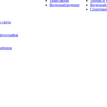
Трансляции
Театры и 
Видеонаблюдение
Видеонаб
Спортивн
 света
 фотографов
риборов