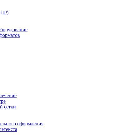
ППР)
оборудование
оформатов
печение
тре
й сетки
ального оформления
летекста