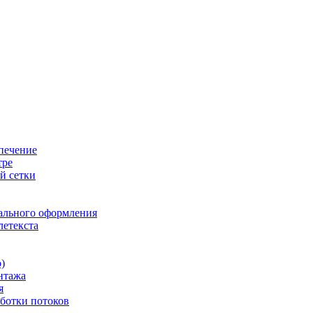
печение
тре
й сетки
ального оформления
летекста
)
нтажа
я
ботки потоков