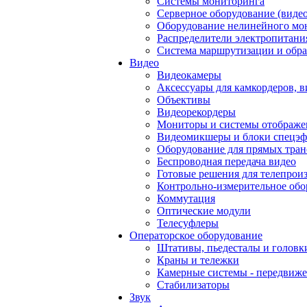
Системы мониторинга
Серверное оборудование (видео
Оборудование нелинейного мо
Распределители электропитани
Система маршрутизации и обра
Видео
Видеокамеры
Аксессуары для камкордеров, в
Объективы
Видеорекордеры
Мониторы и системы отображе
Видеомикшеры и блоки спецэф
Оборудование для прямых тра
Беспроводная передача видео
Готовые решения для телепрои
Контрольно-измерительное обо
Коммутация
Оптические модули
Телесуфлеры
Операторское оборудование
Штативы, пьедесталы и головк
Краны и тележки
Камерные системы - передвиже
Стабилизаторы
Звук