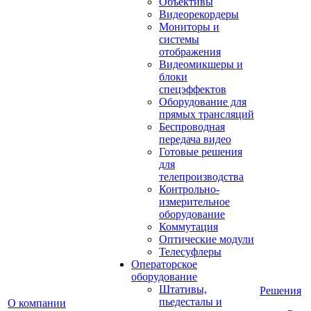
Объективы
Видеорекордеры
Мониторы и
системы
отображения
Видеомикшеры и
блоки
спецэффектов
Оборудование для
прямых трансляций
Беспроводная
передача видео
Готовые решения
для
телепроизводства
Контрольно-
измерительное
оборудование
Коммутация
Оптические модули
Телесуфлеры
Операторское
оборудование
Штативы,
Решения
пьедесталы и
О компании