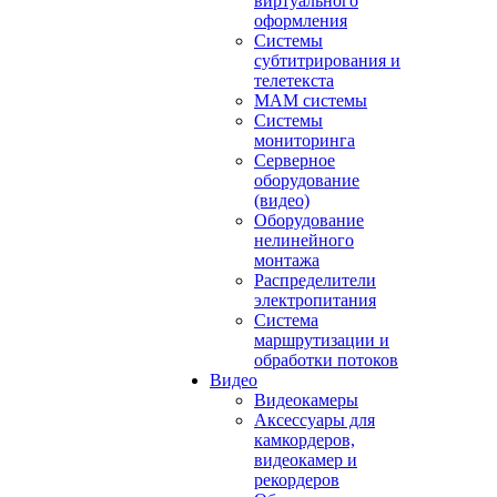
виртуального
оформления
Системы
субтитрирования и
телетекста
MAM системы
Системы
мониторинга
Серверное
оборудование
(видео)
Оборудование
нелинейного
монтажа
Распределители
электропитания
Система
маршрутизации и
обработки потоков
Видео
Видеокамеры
Аксессуары для
камкордеров,
видеокамер и
рекордеров