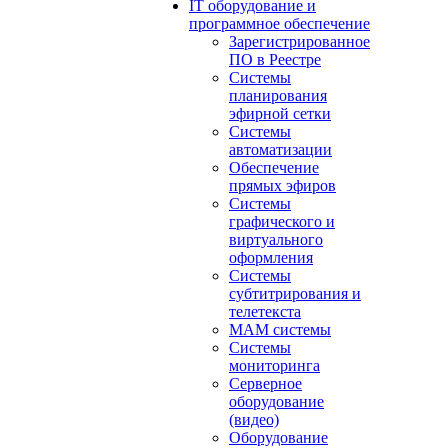
IT оборудование и
программное обеспечение
Зарегистрированное
ПО в Реестре
Системы
планирования
эфирной сетки
Системы
автоматизации
Обеспечение
прямых эфиров
Системы
графического и
виртуального
оформления
Системы
субтитрирования и
телетекста
MAM системы
Системы
мониторинга
Серверное
оборудование
(видео)
Оборудование