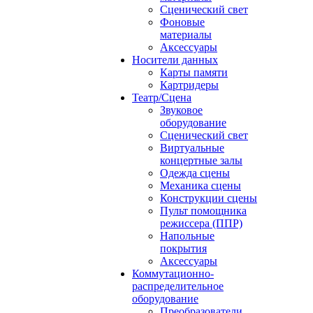
Сценический свет
Фоновые
материалы
Аксессуары
Носители данных
Карты памяти
Картридеры
Театр/Сцена
Звуковое
оборудование
Сценический свет
Виртуальные
концертные залы
Одежда сцены
Механика сцены
Конструкции сцены
Пульт помощника
режиссера (ППР)
Напольные
покрытия
Аксессуары
Коммутационно-
распределительное
оборудование
Преобразователи