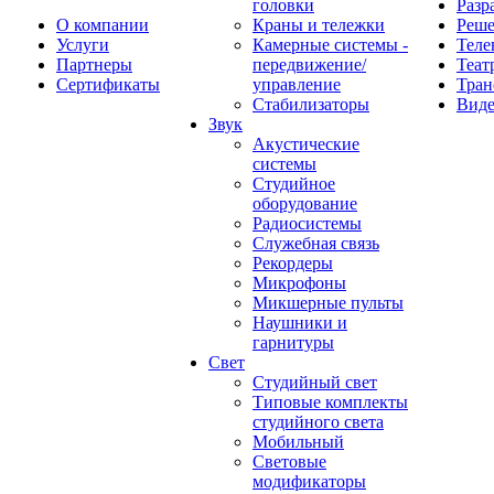
головки
Разр
О компании
Краны и тележки
Реш
Услуги
Камерные системы -
Теле
Партнеры
передвижение/
Теат
Сертификаты
управление
Тран
Стабилизаторы
Виде
Звук
Акустические
системы
Студийное
оборудование
Радиосистемы
Служебная связь
Рекордеры
Микрофоны
Микшерные пульты
Наушники и
гарнитуры
Свет
Студийный свет
Типовые комплекты
студийного света
Мобильный
Световые
модификаторы