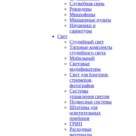
Служебная связь
Рекордеры
Микрофоны
Микшерные пульты
Наушники и
гарнитуры
Свет
Студийный свет
Типовые комплекты
студийного света
Мобильный
Световые
модификаторы
Свет для блогеров,
стримеров,
фотографов
Системы
управления светом
Подвесные системы
Штативы для
осветительных
приборов
ГРИП
Расходные
материалы