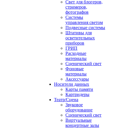
Свет для блогеров,
стримеров,
фотографов
Системы
управления светом
Подвесные системы
Штативы для
осветительных
приборов
ГРИП
Расходные
материалы
Сценический свет
Фоновые
материалы
Аксессуары
Носители данных
Карты памяти
Картридеры
Театр/Сцена
Звуковое
оборудование
Сценический свет
Виртуальные
концертные залы