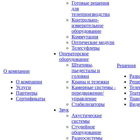
Готовые решения
для
телепроизводства
Контрольно-
измерительное
оборудование
Коммутация
Оптические модули
Телесуфлеры
Операторское
оборудование
Штативы,
Решения
пьедесталы и
О компании
головки
Разр
О компании
Краны и тележки
Реш
Услуги
Камерные системы -
Теле
Партнеры
передвижение/
Теат
Сертификаты
управление
Тран
Стабилизаторы
Виде
Звук
Акустические
системы
Студийное
оборудование
Радиосистемы