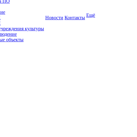
ка ПО
ние
Ещё
К
Новости
Контакты
С
учреждения культуры
людение
ые объекты