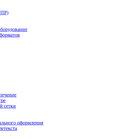
ППР)
оборудование
оформатов
печение
тре
й сетки
ального оформления
летекста