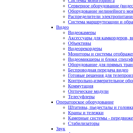
Системы мониторинга
Серверное оборудование (видео
Оборудование нелинейного мо
Распределители электропитани
Система маршрутизации и обра
Видео
Видеокамеры
Аксессуары для камкордеров, в
Объективы
Видеорекордеры
Мониторы и системы отображе
Видеомикшеры и блоки спецэф
Оборудование для прямых тра
Беспроводная передача видео
Готовые решения для телепрои
Контрольно-измерительное обо
Коммутация
Оптические модули
Телесуфлеры
Операторское оборудование
Штативы, пьедесталы и головк
Краны и тележки
Камерные системы - передвиже
Стабилизаторы
Звук