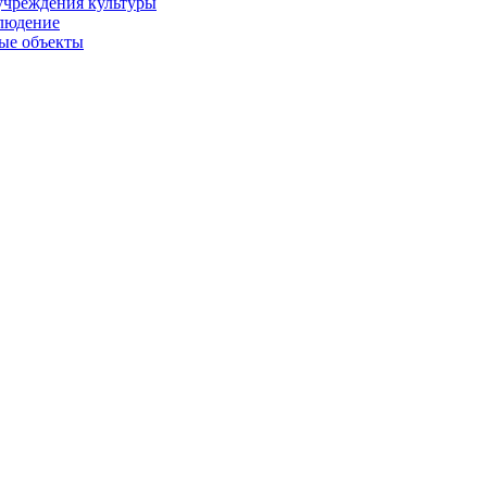
учреждения культуры
людение
ые объекты