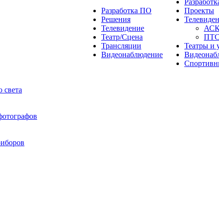
Разработ
Разработка ПО
Проекты
Решения
Телевиде
Телевидение
АС
Театр/Сцена
ПТ
Трансляции
Театры и 
Видеонаблюдение
Видеонаб
Спортивн
 света
 фотографов
риборов