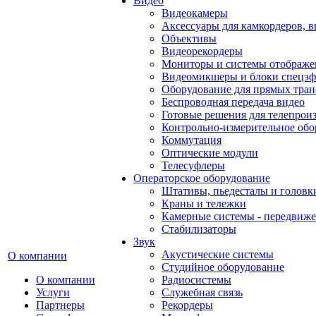
Видео
Видеокамеры
Аксессуары для камкордеров, в
Объективы
Видеорекордеры
Мониторы и системы отображе
Видеомикшеры и блоки спецэф
Оборудование для прямых тра
Беспроводная передача видео
Готовые решения для телепрои
Контрольно-измерительное обо
Коммутация
Оптические модули
Телесуфлеры
Операторское оборудование
Штативы, пьедесталы и головк
Краны и тележки
Камерные системы - передвиже
Стабилизаторы
Звук
Акустические системы
О компании
Студийное оборудование
О компании
Радиосистемы
Услуги
Служебная связь
Партнеры
Рекордеры