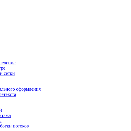
печение
тре
й сетки
ального оформления
летекста
)
нтажа
я
ботки потоков