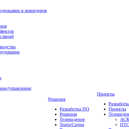
идеокамер и рекордеров
ния
фектов
нсляций
зводства
рудование
и
ние/управление
Проекты
Решения
Разработ
Разработка ПО
Проекты
Решения
Телевиде
Телевидение
АС
Театр/Сцена
ПТ