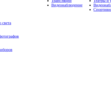
Трансляции
Театры и 
Видеонаблюдение
Видеонаб
Спортивн
 света
 фотографов
риборов