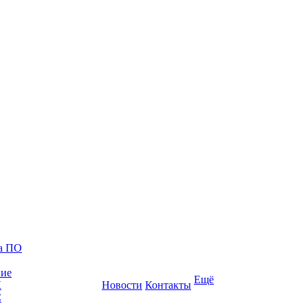
ка ПО
ние
Ещё
К
Новости
Контакты
С