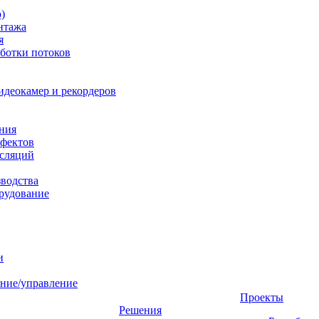
)
нтажа
я
ботки потоков
идеокамер и рекордеров
ния
фектов
нсляций
зводства
рудование
и
ние/управление
Проекты
Решения