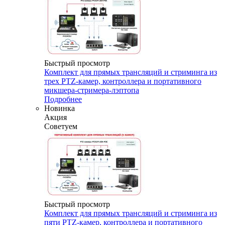
Быстрый просмотр
Комплект для прямых трансляций и стриминга из
трех PTZ-камер, контроллера и портативного
микшера-стримера-лэптопа
Подробнее
Новинка
Акция
Советуем
Быстрый просмотр
Комплект для прямых трансляций и стриминга из
пяти PTZ-камер, контроллера и портативного