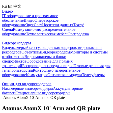
Ru
En
中文
Видео
IT оборудование и программное
обеспечение
Видео
Операторское
оборудование
Звук
Свет
Носители данных
Театр/
Сцена
Коммутационно-распределительное
оборудование
Технологическая мебель
Распродажа
-
Видеорекордеры
Видеокамеры
Аксессуары для камкордеров, видеокамер и
рекордеров
Объективы
Видеорекордеры
Мониторы и системы
отображения
Видеомикшеры и блоки
спецэффектов
Оборудование для прямых
трансляций
Беспроводная передача видео
Готовые решения для
телепроизводства
Контрольно-измерительное
оборудование
Коммутация
Оптические модули
Телесуфлеры
-
Опции для видеорекордеров
Накамерные видеорекордеры
Аккумуляторные
батареи
Стационарные видеорекордеры
-
Atomos AtomX 10' Arm and QR plate
Atomos AtomX 10' Arm and QR plate