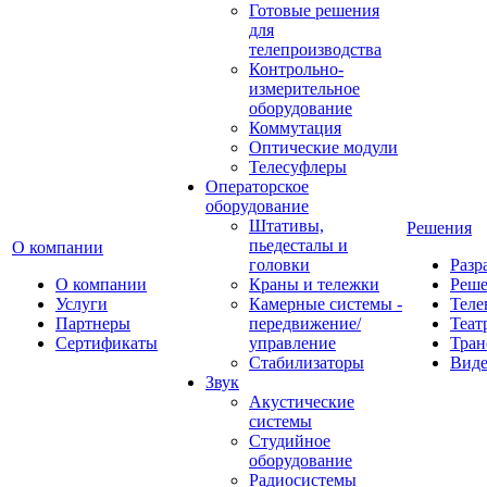
Готовые решения
для
телепроизводства
Контрольно-
измерительное
оборудование
Коммутация
Оптические модули
Телесуфлеры
Операторское
оборудование
Штативы,
Решения
пьедесталы и
О компании
головки
Разр
О компании
Краны и тележки
Реш
Услуги
Камерные системы -
Теле
Партнеры
передвижение/
Теат
Сертификаты
управление
Тран
Стабилизаторы
Виде
Звук
Акустические
системы
Студийное
оборудование
Радиосистемы