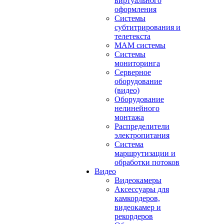
виртуального
оформления
Системы
субтитрирования и
телетекста
MAM системы
Системы
мониторинга
Серверное
оборудование
(видео)
Оборудование
нелинейного
монтажа
Распределители
электропитания
Система
маршрутизации и
обработки потоков
Видео
Видеокамеры
Аксессуары для
камкордеров,
видеокамер и
рекордеров