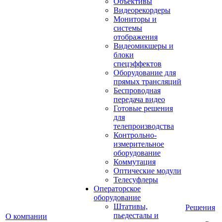
Объективы
Видеорекордеры
Мониторы и
системы
отображения
Видеомикшеры и
блоки
спецэффектов
Оборудование для
прямых трансляций
Беспроводная
передача видео
Готовые решения
для
телепроизводства
Контрольно-
измерительное
оборудование
Коммутация
Оптические модули
Телесуфлеры
Операторское
оборудование
Штативы,
Решения
пьедесталы и
О компании