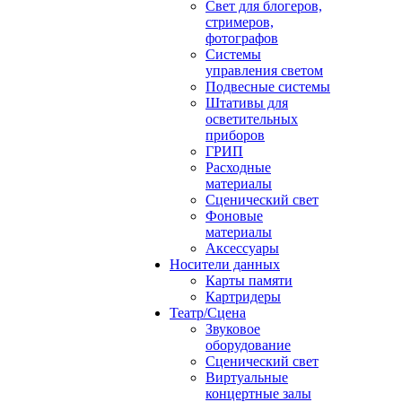
Свет для блогеров,
стримеров,
фотографов
Системы
управления светом
Подвесные системы
Штативы для
осветительных
приборов
ГРИП
Расходные
материалы
Сценический свет
Фоновые
материалы
Аксессуары
Носители данных
Карты памяти
Картридеры
Театр/Сцена
Звуковое
оборудование
Сценический свет
Виртуальные
концертные залы