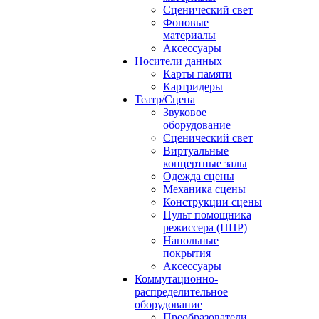
Сценический свет
Фоновые
материалы
Аксессуары
Носители данных
Карты памяти
Картридеры
Театр/Сцена
Звуковое
оборудование
Сценический свет
Виртуальные
концертные залы
Одежда сцены
Механика сцены
Конструкции сцены
Пульт помощника
режиссера (ППР)
Напольные
покрытия
Аксессуары
Коммутационно-
распределительное
оборудование
Преобразователи