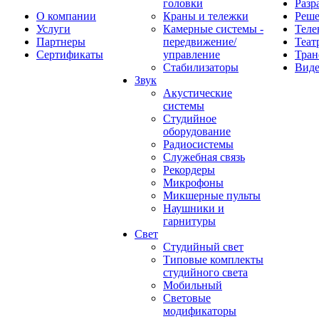
головки
Разр
О компании
Краны и тележки
Реш
Услуги
Камерные системы -
Теле
Партнеры
передвижение/
Теат
Сертификаты
управление
Тран
Стабилизаторы
Виде
Звук
Акустические
системы
Студийное
оборудование
Радиосистемы
Служебная связь
Рекордеры
Микрофоны
Микшерные пульты
Наушники и
гарнитуры
Свет
Студийный свет
Типовые комплекты
студийного света
Мобильный
Световые
модификаторы