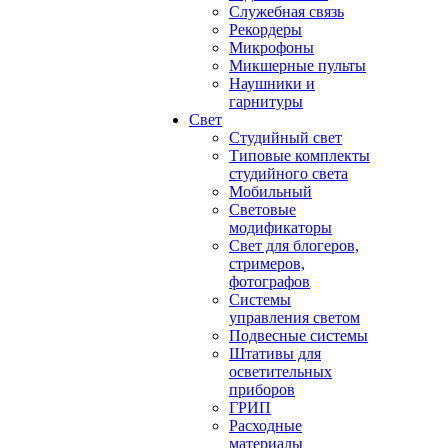
Служебная связь
Рекордеры
Микрофоны
Микшерные пульты
Наушники и
гарнитуры
Свет
Студийный свет
Типовые комплекты
студийного света
Мобильный
Световые
модификаторы
Свет для блогеров,
стримеров,
фотографов
Системы
управления светом
Подвесные системы
Штативы для
осветительных
приборов
ГРИП
Расходные
материалы