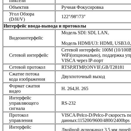
пиксели
Объектив
Ручная Фокусировка
Угол Обзора
122°/98°/73°
(D/H/V)
Интерфейс ввода-вывода и протоколы
Модель SDI: SDI, LAN,
Видеоинтерфейс
Модель HDMI/U3: HDMI, USB3.0
Сетевой интерфейс 100M (10/10
Сетевой интерфейс
WiFi(опционально), поддержка уп
VISCA через IP-порт
Сетевой протокол
RTSP,RTMP,ONVIF,GB/T28181
Сжатие потока
Двухпоточный выход
кода изображения
Формат сжатия
H. 264,H. 265
видео
Интерфейс
управляющего
RS-232
сигнала
Протокол
VISCA/Pelco-D/Pelco-P скорость п
управления
данных:115200/9600/4800/2400bps
Интерфейс
Двойной аудиоканал 3,5 мм лине