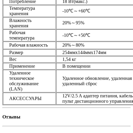
Потребление
18 Вт(макс.)
Температура
-10℃～+60℃
хранения
Влажность
20%～95%
хранения
Рабочая
-10℃～+50℃
температура
Рабочая влажность
20%～80%
Размер
254ммх144ммх174мм
Вес
1,54 кг
Применение
В помещении
Удаленное
техническое
Удаленное обновление, удаленная 
обслуживание
удаленный сброс
(LAN)
12V/2.5 A адаптер питания, кабел
АКСЕССУАРЫ
пульт дистанционного управлени
Отзывы