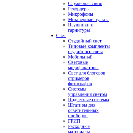
Служебная связь
Рекордеры
Микрофоны
Микшерные пульты
Наушники и
гарнитуры
Свет
Студийный свет
Типовые комплекты
студийного света
Мобильный
Световые
модификаторы
Свет для блогеров,
стримеров,
фотографов
Системы
управления светом
Подвесные системы
Штативы для
осветительных
приборов
ГРИП
Расходные
материалы