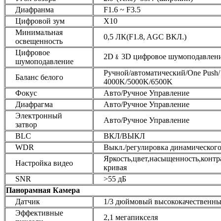
Диафранма
F1.6 ~ F3.5
Цифровой зум
X10
Минимальная
0,5 ЛК(F1.8, AGC ВКЛ.)
освещенность
Цифровое
2D﹠3D цифровое шумоподавлен
шумоподавление
Ручной/автоматический/One Push/
Баланс белого
4000K/5000K/6500K
Фокус
Авто/Ручное Управление
Диафрагма
Авто/Ручное Управление
Электронный
Авто/Ручное Управление
затвор
BLC
ВКЛ/ВЫКЛ
WDR
Выкл./регулировка динамического
Яркость,цвет,насыщенность,контра
Настройка видео
кривая
SNR
>55 дБ
Панорамная Камера
Датчик
1/3 дюймовый высококачественн
Эффективные
2,1 мегапикселя