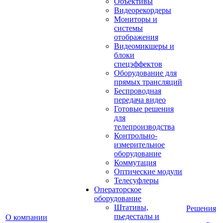
Объективы
Видеорекордеры
Мониторы и
системы
отображения
Видеомикшеры и
блоки
спецэффектов
Оборудование для
прямых трансляций
Беспроводная
передача видео
Готовые решения
для
телепроизводства
Контрольно-
измерительное
оборудование
Коммутация
Оптические модули
Телесуфлеры
Операторское
оборудование
Штативы,
Решения
пьедесталы и
О компании