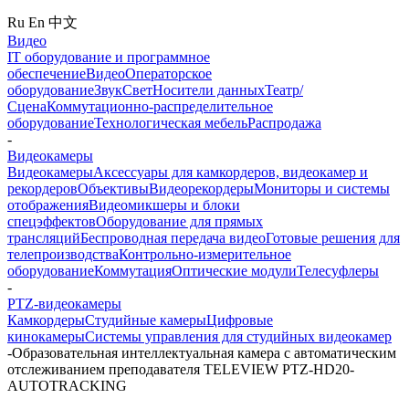
Ru
En
中文
Видео
IT оборудование и программное
обеспечение
Видео
Операторское
оборудование
Звук
Свет
Носители данных
Театр/
Сцена
Коммутационно-распределительное
оборудование
Технологическая мебель
Распродажа
-
Видеокамеры
Видеокамеры
Аксессуары для камкордеров, видеокамер и
рекордеров
Объективы
Видеорекордеры
Мониторы и системы
отображения
Видеомикшеры и блоки
спецэффектов
Оборудование для прямых
трансляций
Беспроводная передача видео
Готовые решения для
телепроизводства
Контрольно-измерительное
оборудование
Коммутация
Оптические модули
Телесуфлеры
-
PTZ-видеокамеры
Камкордеры
Студийные камеры
Цифровые
кинокамеры
Системы управления для студийных видеокамер
-
Образовательная интеллектуальная камера с автоматическим
отслеживанием преподавателя TELEVIEW PTZ-HD20-
AUTOTRACKING