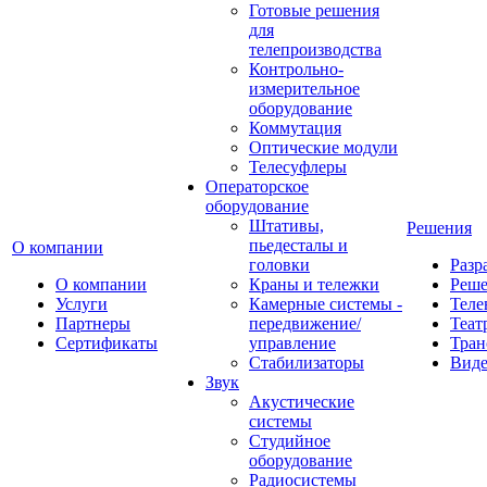
Готовые решения
для
телепроизводства
Контрольно-
измерительное
оборудование
Коммутация
Оптические модули
Телесуфлеры
Операторское
оборудование
Штативы,
Решения
пьедесталы и
О компании
головки
Разр
О компании
Краны и тележки
Реш
Услуги
Камерные системы -
Теле
Партнеры
передвижение/
Теат
Сертификаты
управление
Тран
Стабилизаторы
Виде
Звук
Акустические
системы
Студийное
оборудование
Радиосистемы