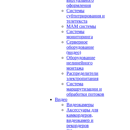
виртуального
оформления
Системы
субтитрирования и
телетекста
MAM системы
Системы
мониторинга
Серверное
оборудование
(видео)
Оборудование
нелинейного
монтажа
Распределители
электропитания
Система
маршрутизации и
обработки потоков
Видео
Видеокамеры
Аксессуары для
камкордеров,
видеокамер и
рекордеров