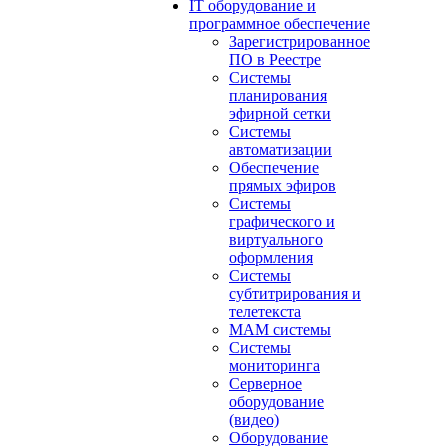
IT оборудование и
программное обеспечение
Зарегистрированное
ПО в Реестре
Системы
планирования
эфирной сетки
Системы
автоматизации
Обеспечение
прямых эфиров
Системы
графического и
виртуального
оформления
Системы
субтитрирования и
телетекста
MAM системы
Системы
мониторинга
Серверное
оборудование
(видео)
Оборудование