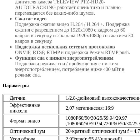
двигателя камера TELEVIEW PTZ-HD20-
AUTOTRACKING работает очень тихо и плавно
перемещается без каких-либо шумов.
Сжатие видео
Поддержка сжатия видео H.264 / H.264 +. Поддержка
сжатия с разрешением до 1920х1080 с кадром до 60
кадров в секунду и 2 канала 1920x1080p со сжатием 30
кадров в секунду.
Поддержка нескольких сетевых протоколов
ONVIF, RTSP, RTMP и поддержка Режим RTMP push.
Функция сна с низким энергопотреблением
Поддержка режима сна / пробуждения с низким
энергопотреблением, потребление ниже 400 мВт в
режиме сна.
Параметры
Датчик
1/2.8-дюймовый высококачестве
Эффективные
2,07 мегапикселя; 16:9
пиксели
1080P60/50/30/25/59.94/29.97
Формат видео
,1080I60/50/59.94,720P60/50/30/25 /
Оптический зум
20-кратный оптический зум f＝4.
Угол обзора
2.9°(теле)~55.4°(широкий)