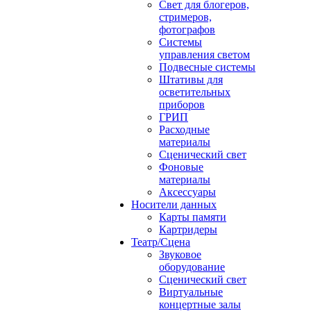
Свет для блогеров,
стримеров,
фотографов
Системы
управления светом
Подвесные системы
Штативы для
осветительных
приборов
ГРИП
Расходные
материалы
Сценический свет
Фоновые
материалы
Аксессуары
Носители данных
Карты памяти
Картридеры
Театр/Сцена
Звуковое
оборудование
Сценический свет
Виртуальные
концертные залы