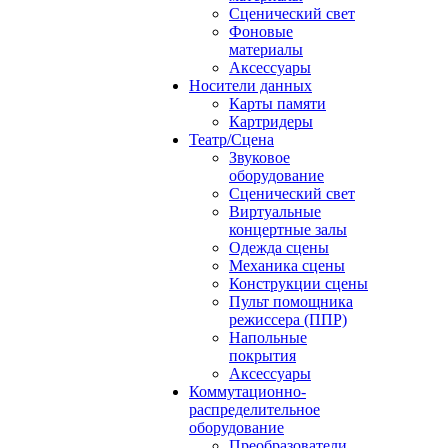
Сценический свет
Фоновые
материалы
Аксессуары
Носители данных
Карты памяти
Картридеры
Театр/Сцена
Звуковое
оборудование
Сценический свет
Виртуальные
концертные залы
Одежда сцены
Механика сцены
Конструкции сцены
Пульт помощника
режиссера (ППР)
Напольные
покрытия
Аксессуары
Коммутационно-
распределительное
оборудование
Преобразователи