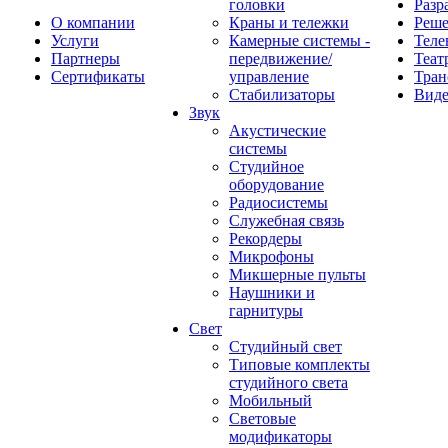
головки
Разр
О компании
Краны и тележки
Реш
Услуги
Камерные системы -
Теле
Партнеры
передвижение/
Теат
Сертификаты
управление
Тран
Стабилизаторы
Виде
Звук
Акустические
системы
Студийное
оборудование
Радиосистемы
Служебная связь
Рекордеры
Микрофоны
Микшерные пульты
Наушники и
гарнитуры
Свет
Студийный свет
Типовые комплекты
студийного света
Мобильный
Световые
модификаторы