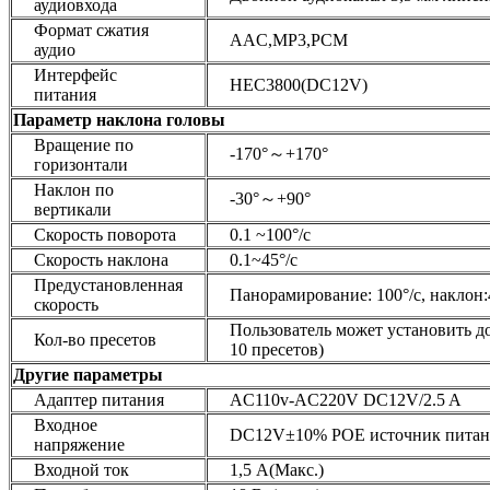
аудиовхода
Формат сжатия
AAC,MP3,PCM
аудио
Интерфейс
HEC3800(DC12V)
питания
Параметр наклона головы
Вращение по
-170°～+170°
горизонтали
Наклон по
-30°～+90°
вертикали
Скорость поворота
0.1 ~100°/с
Скорость наклона
0.1~45°/с
Предустановленная
Панорамирование: 100°/с, наклон:
скорость
Пользователь может установить до
Кол-во пресетов
10 пресетов)
Другие параметры
Адаптер питания
AC110v-AC220V DC12V/2.5 A
Входное
DC12V±10% POE источник питан
напряжение
Входной ток
1,5 А(Макс.)