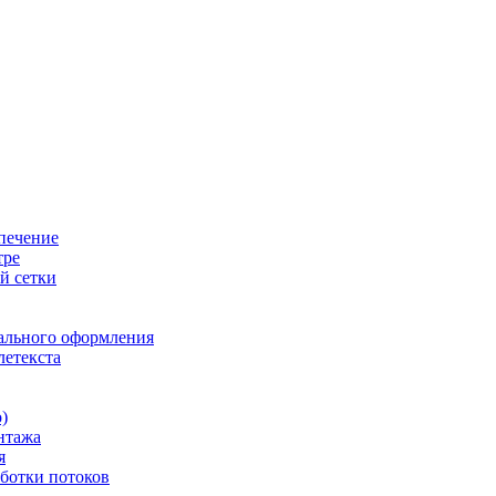
печение
тре
й сетки
ального оформления
летекста
)
нтажа
я
ботки потоков