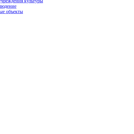
учреждения культуры
людение
ые объекты