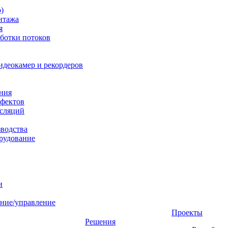
)
нтажа
я
ботки потоков
идеокамер и рекордеров
ния
фектов
нсляций
зводства
рудование
и
ние/управление
Проекты
Решения