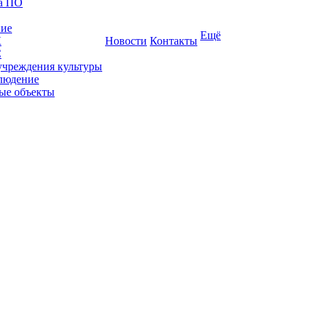
ка ПО
ние
Ещё
К
Новости
Контакты
С
учреждения культуры
людение
ые объекты