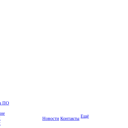
ка ПО
ние
Ещё
К
Новости
Контакты
С