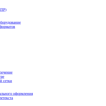
ППР)
оборудование
оформатов
печение
тре
й сетки
ального оформления
летекста