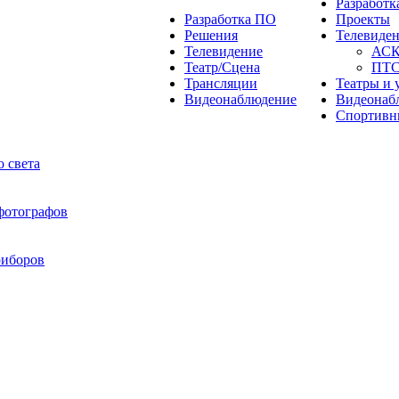
Разработ
Разработка ПО
Проекты
Решения
Телевиде
Телевидение
АС
Театр/Сцена
ПТ
Трансляции
Театры и 
Видеонаблюдение
Видеонаб
Спортивн
 света
 фотографов
риборов