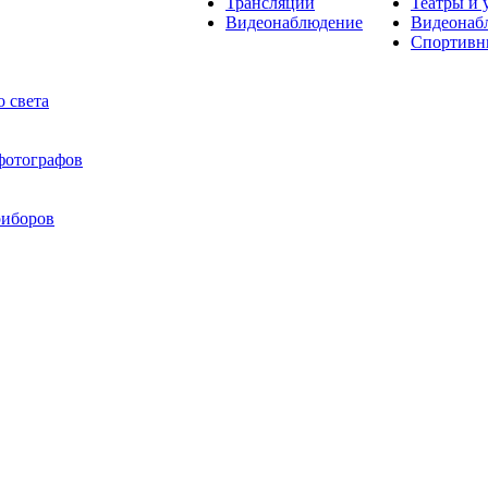
Трансляции
Театры и 
Видеонаблюдение
Видеонаб
Спортивн
 света
 фотографов
риборов