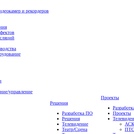
идеокамер и рекордеров
ния
фектов
нсляций
зводства
рудование
и
ние/управление
Проекты
Решения
Разработ
Разработка ПО
Проекты
Решения
Телевиде
Телевидение
АС
Театр/Сцена
ПТ