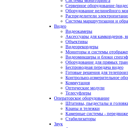
Системы мониторинга
Серверное оборудование (видео
Оборудование нелинейного мо
Распределители электропитани
Система маршрутизации и обра
Видео
Видеокамеры
Аксессуары для камкордеров, в
Объективы
Видеорекордеры
Мониторы и системы отображе
Видеомикшеры и блоки спецэф
Оборудование для прямых тра
Беспроводная передача видео
Готовые решения для телепрои
Контрольно-измерительное обо
Коммутация
Оптические модули
Телесуфлеры
Операторское оборудование
Штативы, пьедесталы и головк
Краны и тележки
Камерные системы - передвиже
Стабилизаторы
Звук