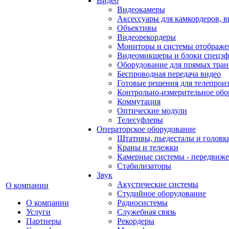
Видео
Видеокамеры
Аксессуары для камкордеров, в
Объективы
Видеорекордеры
Мониторы и системы отображе
Видеомикшеры и блоки спецэф
Оборудование для прямых тра
Беспроводная передача видео
Готовые решения для телепрои
Контрольно-измерительное обо
Коммутация
Оптические модули
Телесуфлеры
Операторское оборудование
Штативы, пьедесталы и головк
Краны и тележки
Камерные системы - передвиже
Стабилизаторы
Звук
Акустические системы
О компании
Студийное оборудование
О компании
Радиосистемы
Услуги
Служебная связь
Партнеры
Рекордеры