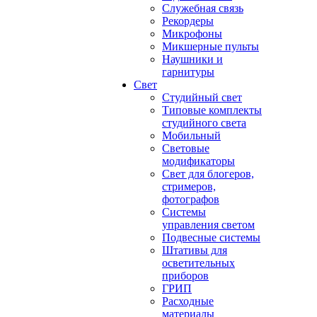
Служебная связь
Рекордеры
Микрофоны
Микшерные пульты
Наушники и
гарнитуры
Свет
Студийный свет
Типовые комплекты
студийного света
Мобильный
Световые
модификаторы
Свет для блогеров,
стримеров,
фотографов
Системы
управления светом
Подвесные системы
Штативы для
осветительных
приборов
ГРИП
Расходные
материалы