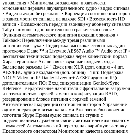
управления • Минимальная задержка: практически
мгновенная передача двунаправленного аудио / видео сигнала
• Видео и аудио без рекламы • Коррекция соотношения сторон
в зависимости от сигнала на выходе SDI • Возможность HD
записи • Возможность передачи звонящему абоненту сигналов
Tally с помощью дополнительного графического слоя •
Функция автоматического принятия входящих звонков •
Talkback: Переключение между тремя различными
источниками звука • Поддержка высококачественных аудио
протоколов Dante ™ и Livewire AES67 Audio ™ Audio over IP •
Бесплатная техническая поддержка через клиентский портал
Характеристики: Аналоговые звуковые входы/выходы.
Балансные разъемы 1/4″ Джек или XLR (доп. опция) - 4 шт.
AES/EBU аудио вход/выход (доп. опция) - 4 шт. Поддержка
NDI™ Video по IP. Dante/ Livewire+ AES67 аудио по IP (с
дополнительным ПО) Вход синхронизации Genlock/Sync
Reference Твердотельные накопители с фронтальной загрузкой
и возможностью горячей замены в конфигурации RAID,
резервирование блоков питания с горячей заменой
Автоматическая коррекция соотношения сторон Управление
одним оператором всеми каналами Включение/выключение
логотипа Skype Прием аудио сигнала из студии с
подмешиванием служебной связи с автоматическим балансом
громкостей Автоматический переход на аварийную заставку
Предпросмотр оператором Мониторинг качества соединения