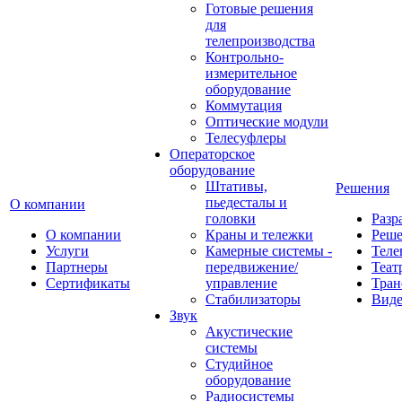
Готовые решения
для
телепроизводства
Контрольно-
измерительное
оборудование
Коммутация
Оптические модули
Телесуфлеры
Операторское
оборудование
Штативы,
Решения
пьедесталы и
О компании
головки
Разр
О компании
Краны и тележки
Реш
Услуги
Камерные системы -
Теле
Партнеры
передвижение/
Теат
Сертификаты
управление
Тран
Стабилизаторы
Виде
Звук
Акустические
системы
Студийное
оборудование
Радиосистемы