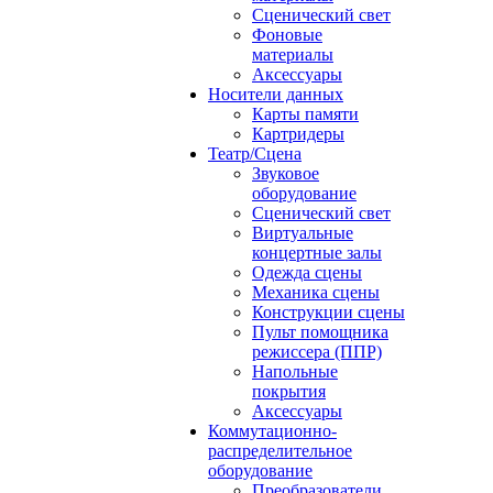
Сценический свет
Фоновые
материалы
Аксессуары
Носители данных
Карты памяти
Картридеры
Театр/Сцена
Звуковое
оборудование
Сценический свет
Виртуальные
концертные залы
Одежда сцены
Механика сцены
Конструкции сцены
Пульт помощника
режиссера (ППР)
Напольные
покрытия
Аксессуары
Коммутационно-
распределительное
оборудование
Преобразователи