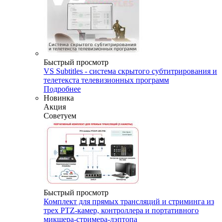
Быстрый просмотр
VS Subtitles - система скрытого субтитрирования и
телетекста телевизионных программ
Подробнее
Новинка
Акция
Советуем
Быстрый просмотр
Комплект для прямых трансляций и стриминга из
трех PTZ-камер, контроллера и портативного
микшера-стримера-лэптопа