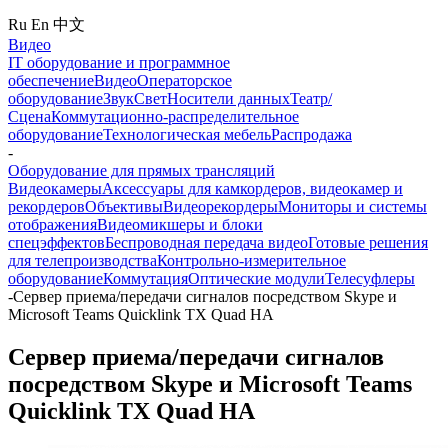
Ru
En
中文
Видео
IT оборудование и программное
обеспечение
Видео
Операторское
оборудование
Звук
Свет
Носители данных
Театр/
Сцена
Коммутационно-распределительное
оборудование
Технологическая мебель
Распродажа
-
Оборудование для прямых трансляций
Видеокамеры
Аксессуары для камкордеров, видеокамер и
рекордеров
Объективы
Видеорекордеры
Мониторы и системы
отображения
Видеомикшеры и блоки
спецэффектов
Беспроводная передача видео
Готовые решения
для телепроизводства
Контрольно-измерительное
оборудование
Коммутация
Оптические модули
Телесуфлеры
-
Сервер приема/передачи сигналов посредством Skype и
Microsoft Teams Quicklink TX Quad HA
Сервер приема/передачи сигналов
посредством Skype и Microsoft Teams
Quicklink TX Quad HA