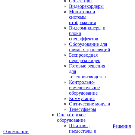
Объективы
Видеорекордеры
Мониторы и
системы
отображения
Видеомикшеры и
блоки
спецэффектов
Оборудование для
прямых трансляций
Беспроводная
передача видео
Готовые решения
для
телепроизводства
Контрольно-
измерительное
оборудование
Коммутация
Оптические модули
Телесуфлеры
Операторское
оборудование
Штативы,
Решения
пьедесталы и
О компании