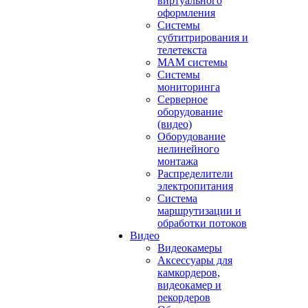
виртуального
оформления
Системы
субтитрирования и
телетекста
MAM системы
Системы
мониторинга
Серверное
оборудование
(видео)
Оборудование
нелинейного
монтажа
Распределители
электропитания
Система
маршрутизации и
обработки потоков
Видео
Видеокамеры
Аксессуары для
камкордеров,
видеокамер и
рекордеров