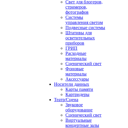
Свет для блогеров,
стримеров,
фотографов
Системы
управления светом
Подвесные системы
Штативы для
осветительных
приборов
ГРИП
Расходные
материалы
Сценический свет
Фоновые
материалы
Аксессуары
Носители данных
Карты памяти
Картридеры
Театр/Сцена
Звуковое
оборудование
Сценический свет
Виртуальные
концертные залы