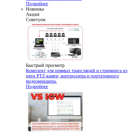
Подробнее
Новинка
Акция
Советуем
Быстрый просмотр
Комплект для прямых трансляций и стриминга из
пяти PTZ-камер, контроллера и портативного
видеомикшера.
Подробнее