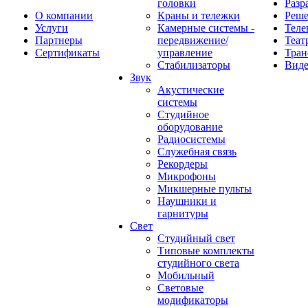
головки
Разр
О компании
Краны и тележки
Реш
Услуги
Камерные системы -
Теле
Партнеры
передвижение/
Теат
Сертификаты
управление
Тран
Стабилизаторы
Виде
Звук
Акустические
системы
Студийное
оборудование
Радиосистемы
Служебная связь
Рекордеры
Микрофоны
Микшерные пульты
Наушники и
гарнитуры
Свет
Студийный свет
Типовые комплекты
студийного света
Мобильный
Световые
модификаторы