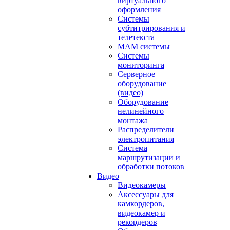
виртуального
оформления
Системы
субтитрирования и
телетекста
MAM системы
Системы
мониторинга
Серверное
оборудование
(видео)
Оборудование
нелинейного
монтажа
Распределители
электропитания
Система
маршрутизации и
обработки потоков
Видео
Видеокамеры
Аксессуары для
камкордеров,
видеокамер и
рекордеров