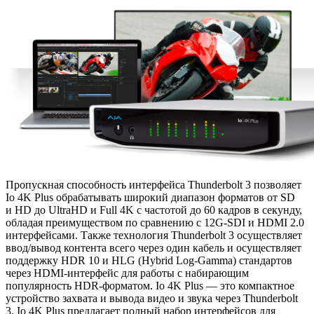
Пропускная способность интерфейса Thunderbolt 3 позволяет
Io 4K Plus обрабатывать широкий диапазон форматов от SD
и HD до UltraHD и Full 4K с частотой до 60 кадров в секунду,
обладая преимуществом по сравнению с 12G-SDI и HDMI 2.0
интерфейсами. Также технология Thunderbolt 3 осуществляет
ввод/вывод контента всего через один кабель и осуществляет
поддержку HDR 10 и HLG (Hybrid Log-Gamma) стандартов
через
HDMI-интерфейс
для работы с набирающим
популярность
HDR-форматом
. Io 4K Plus — это компактное
устройство захвата и вывода видео и звука через Thunderbolt
3. Io 4K Plus предлагает полный набор интерфейсов для