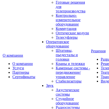
Готовые решения
для
телепроизводства
Контрольно-
измерительное
оборудование
Коммутация
Оптические модули
Телесуфлеры
Операторское
оборудование
Штативы,
Решения
пьедесталы и
О компании
головки
Разр
О компании
Краны и тележки
Реш
Услуги
Камерные системы -
Теле
Партнеры
передвижение/
Теат
Сертификаты
управление
Тран
Стабилизаторы
Виде
Звук
Акустические
системы
Студийное
оборудование
Радиосистемы