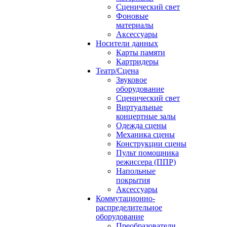
Сценический свет
Фоновые
материалы
Аксессуары
Носители данных
Карты памяти
Картридеры
Театр/Сцена
Звуковое
оборудование
Сценический свет
Виртуальные
концертные залы
Одежда сцены
Механика сцены
Конструкции сцены
Пульт помощника
режиссера (ППР)
Напольные
покрытия
Аксессуары
Коммутационно-
распределительное
оборудование
Преобразователи