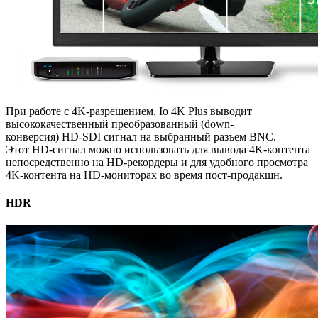
При работе с 4K-разрешением, Io 4K Plus выводит
высококачественный преобразованный (down-
конверсия)
HD-SDI
сигнал на выбранный разъем BNC.
Этот
HD-сигнал
можно использовать для вывода 4K-контента
непосредственно
на HD-рекордеры
и для удобного просмотра
4K-контента
на HD-мониторах
во время
пост-продакшн
.
HDR