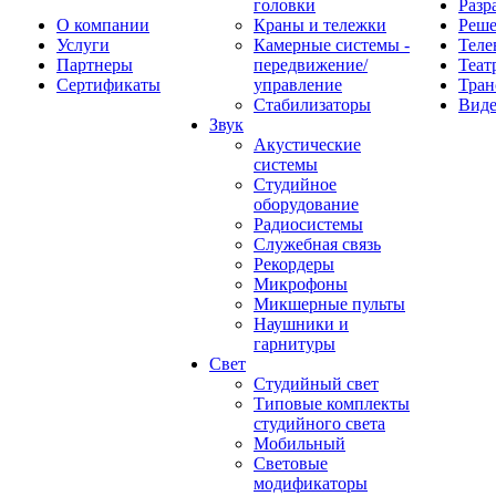
головки
Разр
О компании
Краны и тележки
Реш
Услуги
Камерные системы -
Теле
Партнеры
передвижение/
Теат
Сертификаты
управление
Тран
Стабилизаторы
Виде
Звук
Акустические
системы
Студийное
оборудование
Радиосистемы
Служебная связь
Рекордеры
Микрофоны
Микшерные пульты
Наушники и
гарнитуры
Свет
Студийный свет
Типовые комплекты
студийного света
Мобильный
Световые
модификаторы