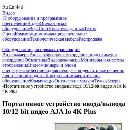
Ru
En
中文
Видео
IT оборудование и программное
обеспечение
Видео
Операторское
оборудование
Звук
Свет
Носители данных
Театр/
Сцена
Коммутационно-распределительное
оборудование
Технологическая мебель
Распродажа
-
Оборудование для прямых трансляций
Видеокамеры
Аксессуары для камкордеров, видеокамер и
рекордеров
Объективы
Видеорекордеры
Мониторы и системы
отображения
Видеомикшеры и блоки
спецэффектов
Беспроводная передача видео
Готовые решения
для телепроизводства
Контрольно-измерительное
оборудование
Коммутация
Оптические модули
Телесуфлеры
-
Портативное устройство ввода/вывода 10/12-bit видео AJA Io
4K Plus
Портативное устройство ввода/вывода
10/12-bit видео AJA Io 4K Plus