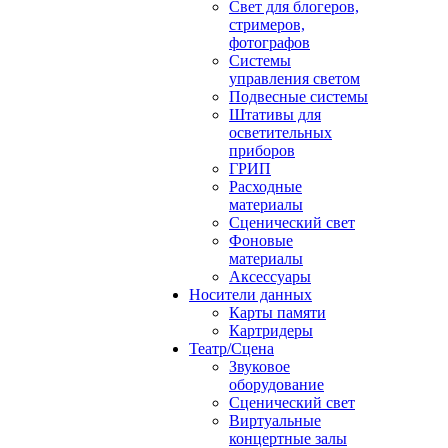
Свет для блогеров,
стримеров,
фотографов
Системы
управления светом
Подвесные системы
Штативы для
осветительных
приборов
ГРИП
Расходные
материалы
Сценический свет
Фоновые
материалы
Аксессуары
Носители данных
Карты памяти
Картридеры
Театр/Сцена
Звуковое
оборудование
Сценический свет
Виртуальные
концертные залы