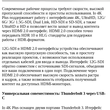
Современные рабочие процессы требуют скорости, высокой
пропускной способности и простоты использования. Io 4K
Plus поддерживает работу с интерфейсами 4K, UltraHD, 12G/
6G/ 3G/ 1.5G-SDI, Dual Link,
HD-SDI
и SD-SDI
, а также
UltraHD и HD и позволяет вести захват и вывод контента
через HDMI 2.0 интерфейс. HDMI 2.0 способен точно
передавать HDR 10 и HLG стандарты для поддержки
работы
с HDR-форматом
.
12G-SDI и HDMI 2.0 интерфейсы устройства обеспечивают
как высокую пропускную способность, так и простоту
реализации проектов, с возможностью использования
отдельных кабелей для ввода и вывода. Интерфейс 12G-SDI
обратно совместим с источниками
SDI-сигналов
, объединяя
все ваши подключения в один порт. Подключение через
HDMI 2.0 обеспечивает высокую скорость захвата растра
и кадров, а также возможность отображать полученный
контент на доступных
HDMI-мониторах
.
Универсальная совеместимость: Thunderbolt 3 через USB-
C
Io 4K Plus оснащен двумя портами Thunderbolt 3. Итерфейс