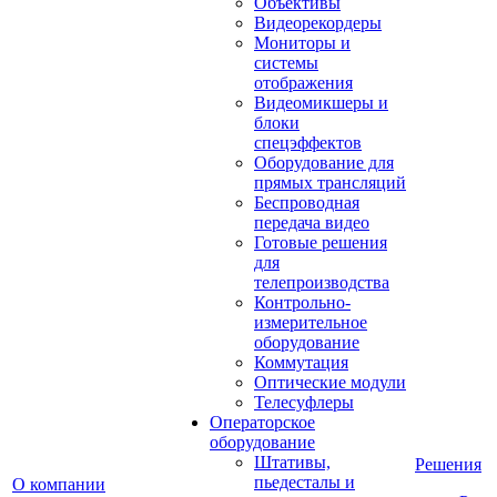
Объективы
Видеорекордеры
Мониторы и
системы
отображения
Видеомикшеры и
блоки
спецэффектов
Оборудование для
прямых трансляций
Беспроводная
передача видео
Готовые решения
для
телепроизводства
Контрольно-
измерительное
оборудование
Коммутация
Оптические модули
Телесуфлеры
Операторское
оборудование
Штативы,
Решения
пьедесталы и
О компании