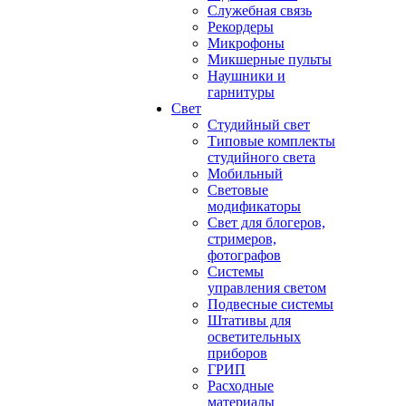
Служебная связь
Рекордеры
Микрофоны
Микшерные пульты
Наушники и
гарнитуры
Свет
Студийный свет
Типовые комплекты
студийного света
Мобильный
Световые
модификаторы
Свет для блогеров,
стримеров,
фотографов
Системы
управления светом
Подвесные системы
Штативы для
осветительных
приборов
ГРИП
Расходные
материалы