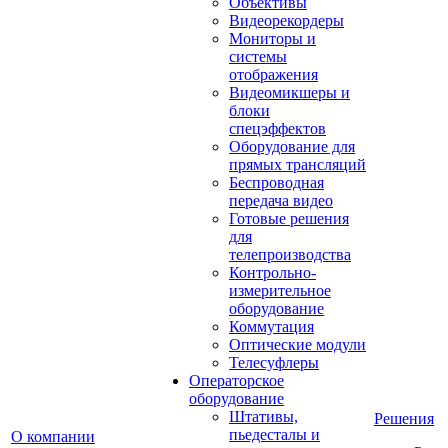
Объективы
Видеорекордеры
Мониторы и
системы
отображения
Видеомикшеры и
блоки
спецэффектов
Оборудование для
прямых трансляций
Беспроводная
передача видео
Готовые решения
для
телепроизводства
Контрольно-
измерительное
оборудование
Коммутация
Оптические модули
Телесуфлеры
Операторское
оборудование
Штативы,
Решения
пьедесталы и
О компании