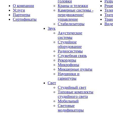
головки
Разр
О компании
Краны и тележки
Реш
Услуги
Камерные системы -
Теле
Партнеры
передвижение/
Теат
Сертификаты
управление
Тран
Стабилизаторы
Виде
Звук
Акустические
системы
Студийное
оборудование
Радиосистемы
Служебная связь
Рекордеры
Микрофоны
Микшерные пульты
Наушники и
гарнитуры
Свет
Студийный свет
Типовые комплекты
студийного света
Мобильный
Световые
модификаторы