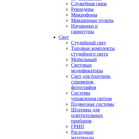
Служебная связь
Рекордеры
Микрофоны
Микшерные пульты
Наушники и
гарнитуры
Свет
Студийный свет
Типовые комплекты
студийного света
Мобильный
Световые
модификаторы
Свет для блогеров,
стримеров,
фотографов
Системы
управления светом
Подвесные системы
Штативы для
осветительных
приборов
ГРИП
Расходные
материалы