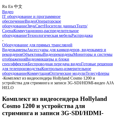
Ru
En
中文
Видео
IT оборудование и программное
обеспечение
Видео
Операторское
оборудование
Звук
Свет
Носители данных
Театр/
Сцена
Коммутационно-распределительное
оборудование
Технологическая мебель
Распродажа
-
Оборудование для прямых трансляций
Видеокамеры
Аксессуары для камкордеров, видеокамер и
рекордеров
Объективы
Видеорекордеры
Мониторы и системы
отображения
Видеомикшеры и блоки
спецэффектов
Беспроводная передача видео
Готовые решения
для телепроизводства
Контрольно-измерительное
оборудование
Коммутация
Оптические модули
Телесуфлеры
-
Комплект из видеосендера Hollyland Cosmo 1200 и
устройства для стриминга и записи 3G-SDI/HDMI-видео AJA
HELO
Комплект из видеосендера Hollyland
Cosmo 1200 и устройства для
стриминга и записи 3G-SDI/HDMI-