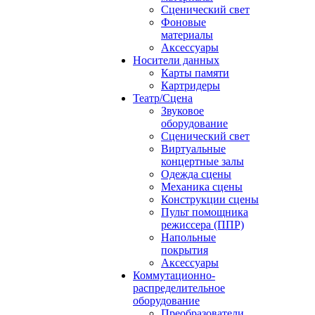
Сценический свет
Фоновые
материалы
Аксессуары
Носители данных
Карты памяти
Картридеры
Театр/Сцена
Звуковое
оборудование
Сценический свет
Виртуальные
концертные залы
Одежда сцены
Механика сцены
Конструкции сцены
Пульт помощника
режиссера (ППР)
Напольные
покрытия
Аксессуары
Коммутационно-
распределительное
оборудование
Преобразователи