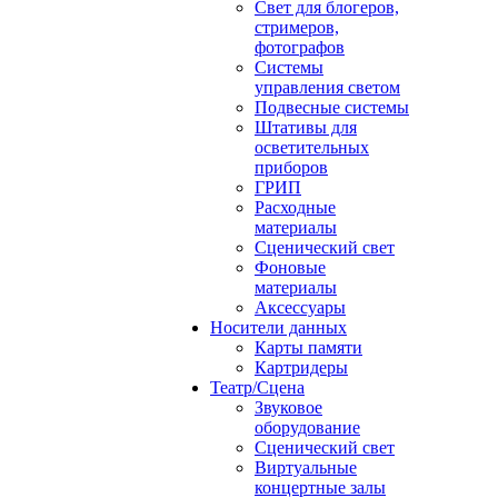
Свет для блогеров,
стримеров,
фотографов
Системы
управления светом
Подвесные системы
Штативы для
осветительных
приборов
ГРИП
Расходные
материалы
Сценический свет
Фоновые
материалы
Аксессуары
Носители данных
Карты памяти
Картридеры
Театр/Сцена
Звуковое
оборудование
Сценический свет
Виртуальные
концертные залы