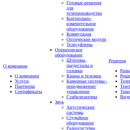
Готовые решения
для
телепроизводства
Контрольно-
измерительное
оборудование
Коммутация
Оптические модули
Телесуфлеры
Операторское
оборудование
Штативы,
Решения
пьедесталы и
О компании
головки
Разр
О компании
Краны и тележки
Реш
Услуги
Камерные системы -
Теле
Партнеры
передвижение/
Теат
Сертификаты
управление
Тран
Стабилизаторы
Виде
Звук
Акустические
системы
Студийное
оборудование
Радиосистемы