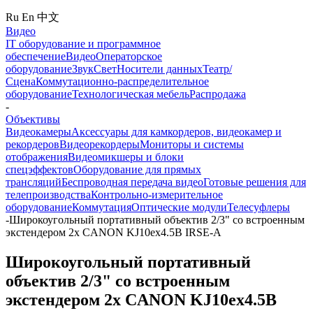
Ru
En
中文
Видео
IT оборудование и программное
обеспечение
Видео
Операторское
оборудование
Звук
Свет
Носители данных
Театр/
Сцена
Коммутационно-распределительное
оборудование
Технологическая мебель
Распродажа
-
Объективы
Видеокамеры
Аксессуары для камкордеров, видеокамер и
рекордеров
Видеорекордеры
Мониторы и системы
отображения
Видеомикшеры и блоки
спецэффектов
Оборудование для прямых
трансляций
Беспроводная передача видео
Готовые решения для
телепроизводства
Контрольно-измерительное
оборудование
Коммутация
Оптические модули
Телесуфлеры
-
Широкоугольный портативный объектив 2/3" со встроенным
экстендером 2x CANON KJ10ex4.5B IRSE-A
Широкоугольный портативный
объектив 2/3" со встроенным
экстендером 2x CANON KJ10ex4.5B