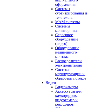
виртуального
оформления
Системы
субтитрирования и
телетекста
MAM системы
Системы
мониторинга
Серверное
оборудование
(видео)
Оборудование
нелинейного
монтажа
Распределители
электропитания
Система
маршрутизации и
обработки потоков
Видео
Видеокамеры
Аксессуары для
камкордеров,
видеокамер и
рекордеров