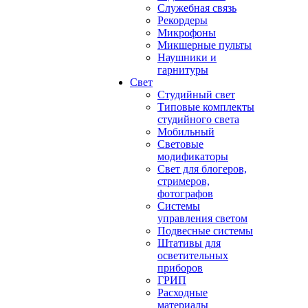
Служебная связь
Рекордеры
Микрофоны
Микшерные пульты
Наушники и
гарнитуры
Свет
Студийный свет
Типовые комплекты
студийного света
Мобильный
Световые
модификаторы
Свет для блогеров,
стримеров,
фотографов
Системы
управления светом
Подвесные системы
Штативы для
осветительных
приборов
ГРИП
Расходные
материалы