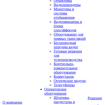
Объективы
Видеорекордеры
Мониторы и
системы
отображения
Видеомикшеры и
блоки
спецэффектов
Оборудование для
прямых трансляций
Беспроводная
передача видео
Готовые решения
для
телепроизводства
Контрольно-
измерительное
оборудование
Коммутация
Оптические модули
Телесуфлеры
Операторское
оборудование
Штативы,
Решения
пьедесталы и
О компании