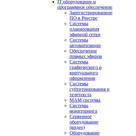
IT оборудование и
программное обеспечение
Зарегистрированное
ПО в Реестре
Системы
планирования
эфирной сетки
Системы
автоматизации
Обеспечение
прямых эфиров
Системы
графического и
виртуального
оформления
Системы
субтитрирования и
телетекста
MAM системы
Системы
мониторинга
Серверное
оборудование
(видео)
Оборудование