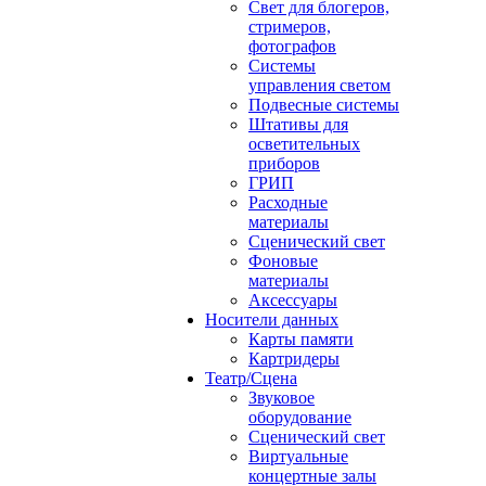
Свет для блогеров,
стримеров,
фотографов
Системы
управления светом
Подвесные системы
Штативы для
осветительных
приборов
ГРИП
Расходные
материалы
Сценический свет
Фоновые
материалы
Аксессуары
Носители данных
Карты памяти
Картридеры
Театр/Сцена
Звуковое
оборудование
Сценический свет
Виртуальные
концертные залы