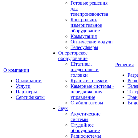
Готовые решения
для
телепроизводства
Контрольно-
измерительное
оборудование
Коммутация
Оптические модули
Телесуфлеры
Операторское
оборудование
Штативы,
Решения
пьедесталы и
О компании
головки
Разр
О компании
Краны и тележки
Реш
Услуги
Камерные системы -
Теле
Партнеры
передвижение/
Теат
Сертификаты
управление
Тран
Стабилизаторы
Виде
Звук
Акустические
системы
Студийное
оборудование
Радиосистемы