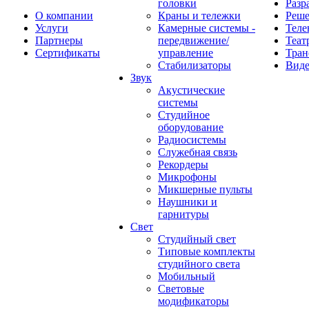
головки
Разр
О компании
Краны и тележки
Реш
Услуги
Камерные системы -
Теле
Партнеры
передвижение/
Теат
Сертификаты
управление
Тран
Стабилизаторы
Виде
Звук
Акустические
системы
Студийное
оборудование
Радиосистемы
Служебная связь
Рекордеры
Микрофоны
Микшерные пульты
Наушники и
гарнитуры
Свет
Студийный свет
Типовые комплекты
студийного света
Мобильный
Световые
модификаторы