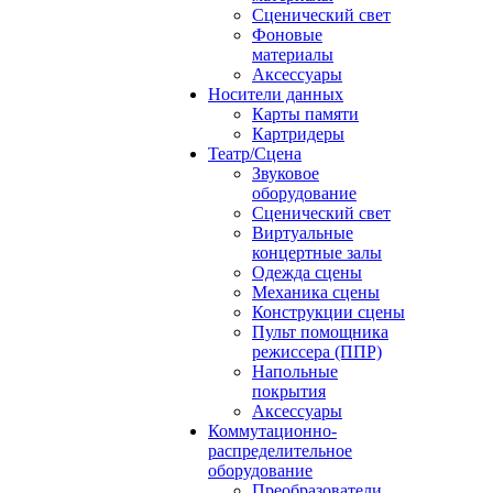
Сценический свет
Фоновые
материалы
Аксессуары
Носители данных
Карты памяти
Картридеры
Театр/Сцена
Звуковое
оборудование
Сценический свет
Виртуальные
концертные залы
Одежда сцены
Механика сцены
Конструкции сцены
Пульт помощника
режиссера (ППР)
Напольные
покрытия
Аксессуары
Коммутационно-
распределительное
оборудование
Преобразователи