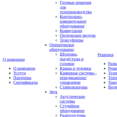
Готовые решения
для
телепроизводства
Контрольно-
измерительное
оборудование
Коммутация
Оптические модули
Телесуфлеры
Операторское
оборудование
Штативы,
Решения
пьедесталы и
О компании
головки
Разр
О компании
Краны и тележки
Реш
Услуги
Камерные системы -
Теле
Партнеры
передвижение/
Теат
Сертификаты
управление
Тран
Стабилизаторы
Виде
Звук
Акустические
системы
Студийное
оборудование
Радиосистемы