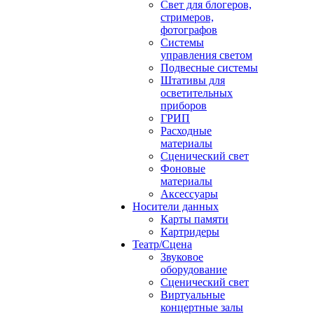
Свет для блогеров,
стримеров,
фотографов
Системы
управления светом
Подвесные системы
Штативы для
осветительных
приборов
ГРИП
Расходные
материалы
Сценический свет
Фоновые
материалы
Аксессуары
Носители данных
Карты памяти
Картридеры
Театр/Сцена
Звуковое
оборудование
Сценический свет
Виртуальные
концертные залы