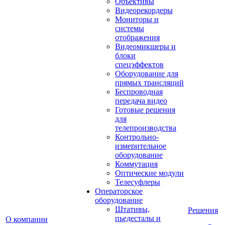
Объективы
Видеорекордеры
Мониторы и
системы
отображения
Видеомикшеры и
блоки
спецэффектов
Оборудование для
прямых трансляций
Беспроводная
передача видео
Готовые решения
для
телепроизводства
Контрольно-
измерительное
оборудование
Коммутация
Оптические модули
Телесуфлеры
Операторское
оборудование
Штативы,
Решения
пьедесталы и
О компании