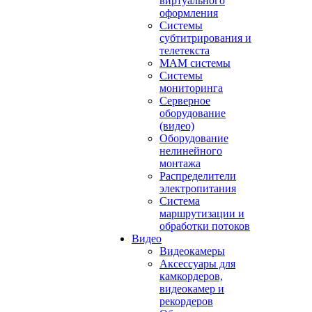
виртуального
оформления
Системы
субтитрирования и
телетекста
MAM системы
Системы
мониторинга
Серверное
оборудование
(видео)
Оборудование
нелинейного
монтажа
Распределители
электропитания
Система
маршрутизации и
обработки потоков
Видео
Видеокамеры
Аксессуары для
камкордеров,
видеокамер и
рекордеров