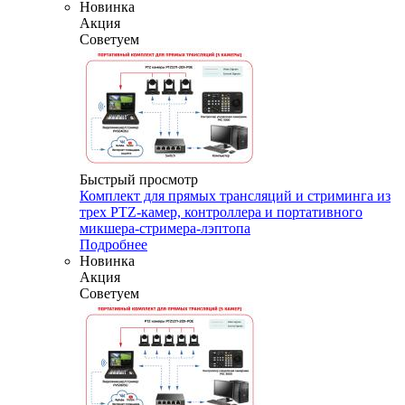
Новинка
Акция
Советуем
Быстрый просмотр
Комплект для прямых трансляций и стриминга из
трех PTZ-камер, контроллера и портативного
микшера-стримера-лэптопа
Подробнее
Новинка
Акция
Советуем