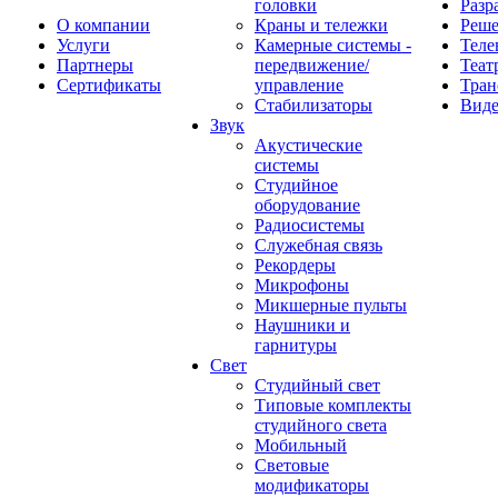
головки
Разр
О компании
Краны и тележки
Реш
Услуги
Камерные системы -
Теле
Партнеры
передвижение/
Теат
Сертификаты
управление
Тран
Стабилизаторы
Виде
Звук
Акустические
системы
Студийное
оборудование
Радиосистемы
Служебная связь
Рекордеры
Микрофоны
Микшерные пульты
Наушники и
гарнитуры
Свет
Студийный свет
Типовые комплекты
студийного света
Мобильный
Световые
модификаторы