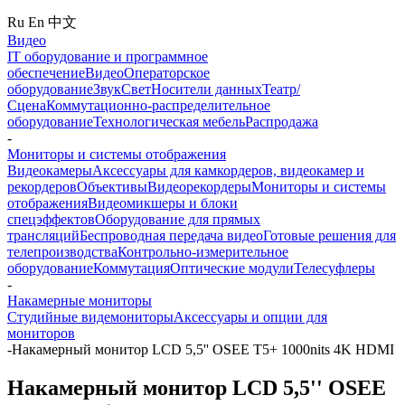
Ru
En
中文
Видео
IT оборудование и программное
обеспечение
Видео
Операторское
оборудование
Звук
Свет
Носители данных
Театр/
Сцена
Коммутационно-распределительное
оборудование
Технологическая мебель
Распродажа
-
Мониторы и системы отображения
Видеокамеры
Аксессуары для камкордеров, видеокамер и
рекордеров
Объективы
Видеорекордеры
Мониторы и системы
отображения
Видеомикшеры и блоки
спецэффектов
Оборудование для прямых
трансляций
Беспроводная передача видео
Готовые решения для
телепроизводства
Контрольно-измерительное
оборудование
Коммутация
Оптические модули
Телесуфлеры
-
Накамерные мониторы
Студийные видемониторы
Аксессуары и опции для
мониторов
-
Накамерный монитор LCD 5,5'' OSEE T5+ 1000nits 4K HDMI
Накамерный монитор LCD 5,5'' OSEE