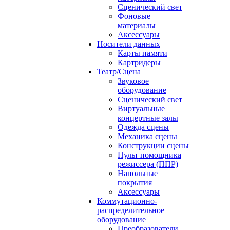
Сценический свет
Фоновые
материалы
Аксессуары
Носители данных
Карты памяти
Картридеры
Театр/Сцена
Звуковое
оборудование
Сценический свет
Виртуальные
концертные залы
Одежда сцены
Механика сцены
Конструкции сцены
Пульт помощника
режиссера (ППР)
Напольные
покрытия
Аксессуары
Коммутационно-
распределительное
оборудование
Преобразователи