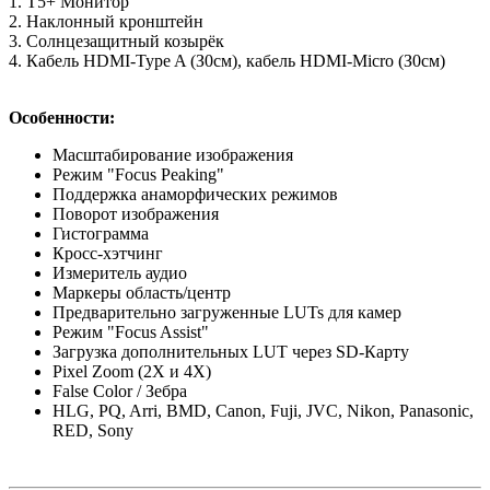
1. T5+ Монитор
2. Наклонный кронштейн
3. Солнцезащитный козырёк
4. Кабель HDMI-Type A (З0см), кабель HDMI-Micro (З0см)
Особенности:
Масштабирование изображения
Режим "Focus Peaking"
Поддержка анаморфических режимов
Поворот изображения
Гистограмма
Кросс-хэтчинг
Измеритель аудио
Маркеры область/центр
Предварительно загруженные LUTs для камер
Режим "Focus Assist"
Загрузка дополнительных LUT через SD-Карту
Pixel Zoom (2X и 4Х)
False Color / Зебра
HLG, PQ, Arri, BMD, Canon, Fuji, JVC, Nikon, Panasonic,
RED, Sony