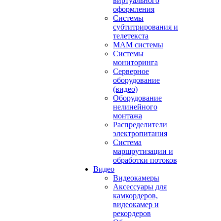
виртуального
оформления
Системы
субтитрирования и
телетекста
MAM системы
Системы
мониторинга
Серверное
оборудование
(видео)
Оборудование
нелинейного
монтажа
Распределители
электропитания
Система
маршрутизации и
обработки потоков
Видео
Видеокамеры
Аксессуары для
камкордеров,
видеокамер и
рекордеров