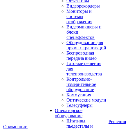
Объективы
Видеорекордеры
Мониторы и
системы
отображения
Видеомикшеры и
блоки
спецэффектов
Оборудование для
прямых трансляций
Беспроводная
передача видео
Готовые решения
для
телепроизводства
Контрольно-
измерительное
оборудование
Коммутация
Оптические модули
Телесуфлеры
Операторское
оборудование
Штативы,
Решения
пьедесталы и
О компании