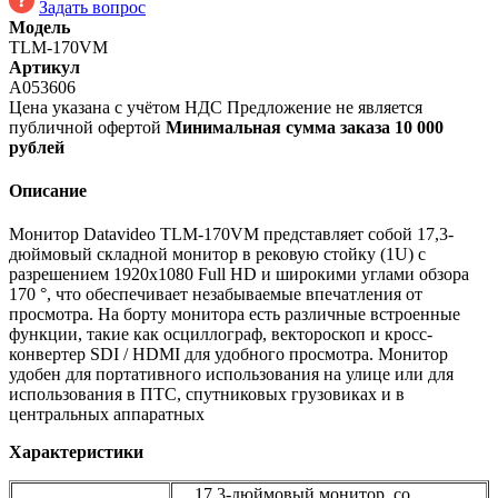
Задать вопрос
Модель
TLM-170VM
Артикул
A053606
Цена указана с учётом НДС
Предложение не является
публичной офертой
Минимальная сумма заказа 10 000
рублей
Описание
Монитор Datavideo TLM-170VM представляет собой 17,3-
дюймовый складной монитор в рековую стойку (1U) с
разрешением 1920x1080 Full HD и широкими углами обзора
170 °, что обеспечивает незабываемые впечатления от
просмотра. На борту монитора есть различные встроенные
функции, такие как осциллогрaф, вектороскоп и кросс-
конвертер SDI / HDMI для удобного просмотра. Монитор
удобен для портативного использования на улице или для
использования в ПТС, спутниковых грузовиках и в
центральных аппаратных
Характеристики
17,3-дюймовый монитор, со