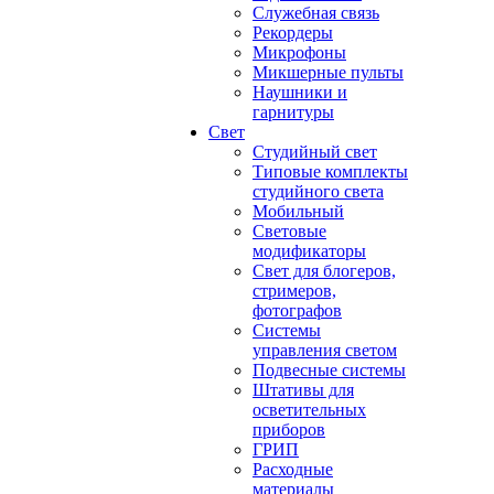
Служебная связь
Рекордеры
Микрофоны
Микшерные пульты
Наушники и
гарнитуры
Свет
Студийный свет
Типовые комплекты
студийного света
Мобильный
Световые
модификаторы
Свет для блогеров,
стримеров,
фотографов
Системы
управления светом
Подвесные системы
Штативы для
осветительных
приборов
ГРИП
Расходные
материалы