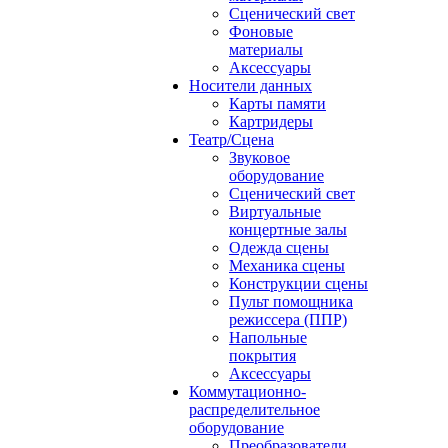
Сценический свет
Фоновые
материалы
Аксессуары
Носители данных
Карты памяти
Картридеры
Театр/Сцена
Звуковое
оборудование
Сценический свет
Виртуальные
концертные залы
Одежда сцены
Механика сцены
Конструкции сцены
Пульт помощника
режиссера (ППР)
Напольные
покрытия
Аксессуары
Коммутационно-
распределительное
оборудование
Преобразователи