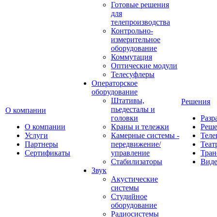
Готовые решения
для
телепроизводства
Контрольно-
измерительное
оборудование
Коммутация
Оптические модули
Телесуфлеры
Операторское
оборудование
Штативы,
Решения
пьедесталы и
О компании
головки
Разр
О компании
Краны и тележки
Реш
Услуги
Камерные системы -
Теле
Партнеры
передвижение/
Теат
Сертификаты
управление
Тран
Стабилизаторы
Виде
Звук
Акустические
системы
Студийное
оборудование
Радиосистемы