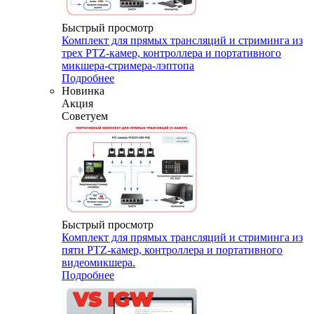
Быстрый просмотр
Комплект для прямых трансляций и стриминга из
трех PTZ-камер, контроллера и портативного
микшера-стримера-лэптопа
Подробнее
Новинка
Акция
Советуем
Быстрый просмотр
Комплект для прямых трансляций и стриминга из
пяти PTZ-камер, контроллера и портативного
видеомикшера.
Подробнее