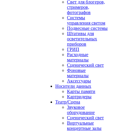
Свет для блогеров,
стримеров,
фотографов
Системы
управления светом
Подвесные системы
Штативы для
осветительных
приборов
ГРИП
Расходные
материалы
Сценический свет
Фоновые
материалы
Аксессуары
Носители данных
Карты памяти
Картридеры
Театр/Сцена
Звуковое
оборудование
Сценический свет
Виртуальные
концертные залы