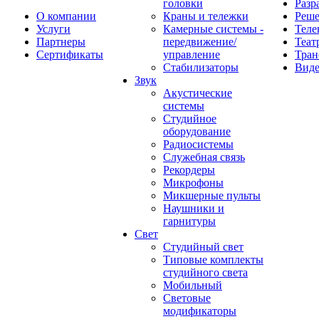
головки
Разр
О компании
Краны и тележки
Реш
Услуги
Камерные системы -
Теле
Партнеры
передвижение/
Теат
Сертификаты
управление
Тран
Стабилизаторы
Виде
Звук
Акустические
системы
Студийное
оборудование
Радиосистемы
Служебная связь
Рекордеры
Микрофоны
Микшерные пульты
Наушники и
гарнитуры
Свет
Студийный свет
Типовые комплекты
студийного света
Мобильный
Световые
модификаторы