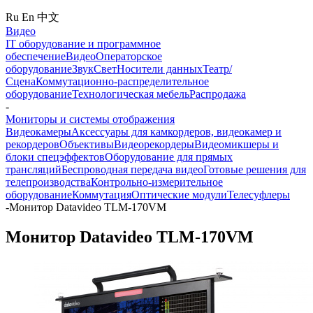
Ru
En
中文
Видео
IT оборудование и программное
обеспечение
Видео
Операторское
оборудование
Звук
Свет
Носители данных
Театр/
Сцена
Коммутационно-распределительное
оборудование
Технологическая мебель
Распродажа
-
Мониторы и системы отображения
Видеокамеры
Аксессуары для камкордеров, видеокамер и
рекордеров
Объективы
Видеорекордеры
Видеомикшеры и
блоки спецэффектов
Оборудование для прямых
трансляций
Беспроводная передача видео
Готовые решения для
телепроизводства
Контрольно-измерительное
оборудование
Коммутация
Оптические модули
Телесуфлеры
-
Монитор Datavideo TLM-170VM
Монитор Datavideo TLM-170VM