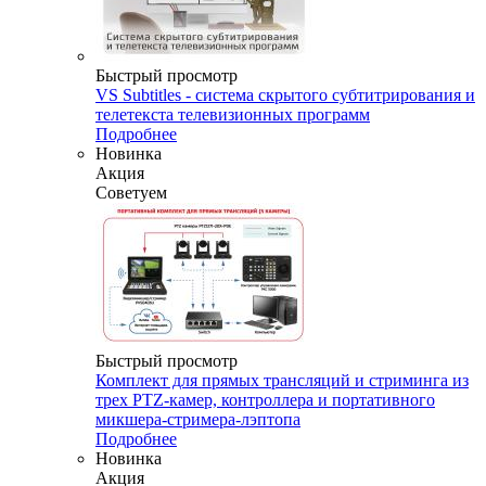
Быстрый просмотр
VS Subtitles - система скрытого субтитрирования и
телетекста телевизионных программ
Подробнее
Новинка
Акция
Советуем
Быстрый просмотр
Комплект для прямых трансляций и стриминга из
трех PTZ-камер, контроллера и портативного
микшера-стримера-лэптопа
Подробнее
Новинка
Акция