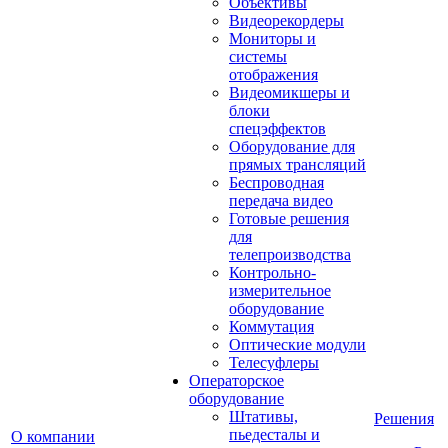
Объективы
Видеорекордеры
Мониторы и
системы
отображения
Видеомикшеры и
блоки
спецэффектов
Оборудование для
прямых трансляций
Беспроводная
передача видео
Готовые решения
для
телепроизводства
Контрольно-
измерительное
оборудование
Коммутация
Оптические модули
Телесуфлеры
Операторское
оборудование
Штативы,
Решения
пьедесталы и
О компании