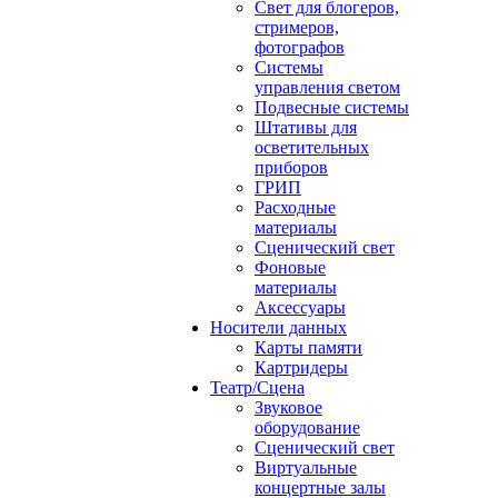
Свет для блогеров,
стримеров,
фотографов
Системы
управления светом
Подвесные системы
Штативы для
осветительных
приборов
ГРИП
Расходные
материалы
Сценический свет
Фоновые
материалы
Аксессуары
Носители данных
Карты памяти
Картридеры
Театр/Сцена
Звуковое
оборудование
Сценический свет
Виртуальные
концертные залы