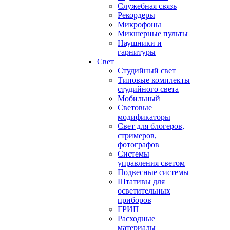
Служебная связь
Рекордеры
Микрофоны
Микшерные пульты
Наушники и
гарнитуры
Свет
Студийный свет
Типовые комплекты
студийного света
Мобильный
Световые
модификаторы
Свет для блогеров,
стримеров,
фотографов
Системы
управления светом
Подвесные системы
Штативы для
осветительных
приборов
ГРИП
Расходные
материалы