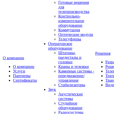
Готовые решения
для
телепроизводства
Контрольно-
измерительное
оборудование
Коммутация
Оптические модули
Телесуфлеры
Операторское
оборудование
Штативы,
Решения
пьедесталы и
О компании
головки
Разр
О компании
Краны и тележки
Реш
Услуги
Камерные системы -
Теле
Партнеры
передвижение/
Теат
Сертификаты
управление
Тран
Стабилизаторы
Виде
Звук
Акустические
системы
Студийное
оборудование
Радиосистемы