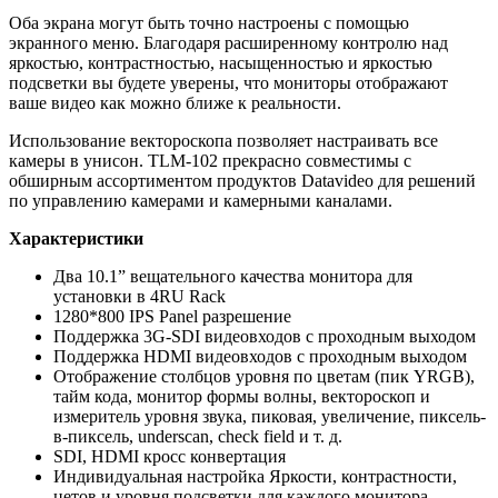
Оба экрана могут быть точно настроены с помощью
экранного меню. Благодаря расширенному контролю над
яркостью, контрастностью, насыщенностью и яркостью
подсветки вы будете уверены, что мониторы отображают
ваше видео как можно ближе к реальности.
Использование вектороскопа позволяет настраивать все
камеры в унисон. TLM-102 прекрасно совместимы с
обширным ассортиментом продуктов Datavideo для решений
по управлению камерами и камерными каналами.
Характеристики
Два 10.1” вещательного качества монитора для
установки в 4RU Rack
1280*800 IPS Panel разрешение
Поддержка 3G-SDI видеовходов с проходным выходом
Поддержка HDMI видеовходов с проходным выходом
Отображение столбцов уровня по цветам (пик YRGB),
тайм кода, монитор формы волны, вектороскоп и
измеритель уровня звука, пиковая, увеличение, пиксель-
в-пиксель, underscan, check field и т. д.
SDI, HDMI кросс конвертация
Индивидуальная настройка Яркости, контрастности,
цетов и уровня подсветки для каждого монитора