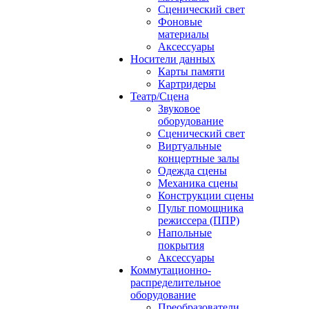
Сценический свет
Фоновые
материалы
Аксессуары
Носители данных
Карты памяти
Картридеры
Театр/Сцена
Звуковое
оборудование
Сценический свет
Виртуальные
концертные залы
Одежда сцены
Механика сцены
Конструкции сцены
Пульт помощника
режиссера (ППР)
Напольные
покрытия
Аксессуары
Коммутационно-
распределительное
оборудование
Преобразователи