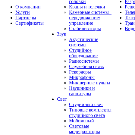
головки
Разр
О компании
Краны и тележки
Реш
Услуги
Камерные системы -
Теле
Партнеры
передвижение/
Теат
Сертификаты
управление
Тран
Стабилизаторы
Виде
Звук
Акустические
системы
Студийное
оборудование
Радиосистемы
Служебная связь
Рекордеры
Микрофоны
Микшерные пульты
Наушники и
гарнитуры
Свет
Студийный свет
Типовые комплекты
студийного света
Мобильный
Световые
модификаторы