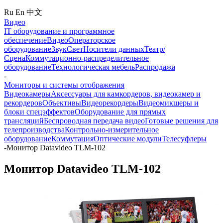
Ru
En
中文
Видео
IT оборудование и программное
обеспечение
Видео
Операторское
оборудование
Звук
Свет
Носители данных
Театр/
Сцена
Коммутационно-распределительное
оборудование
Технологическая мебель
Распродажа
-
Мониторы и системы отображения
Видеокамеры
Аксессуары для камкордеров, видеокамер и
рекордеров
Объективы
Видеорекордеры
Видеомикшеры и
блоки спецэффектов
Оборудование для прямых
трансляций
Беспроводная передача видео
Готовые решения для
телепроизводства
Контрольно-измерительное
оборудование
Коммутация
Оптические модули
Телесуфлеры
-
Монитор Datavideo TLM-102
Монитор Datavideo TLM-102