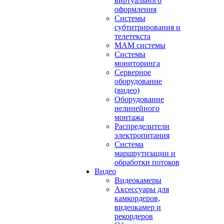
виртуального
оформления
Системы
субтитрирования и
телетекста
MAM системы
Системы
мониторинга
Серверное
оборудование
(видео)
Оборудование
нелинейного
монтажа
Распределители
электропитания
Система
маршрутизации и
обработки потоков
Видео
Видеокамеры
Аксессуары для
камкордеров,
видеокамер и
рекордеров