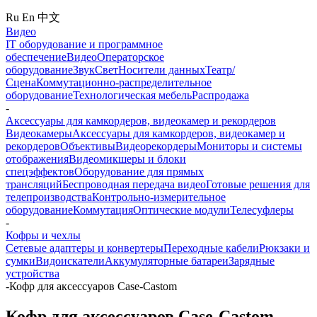
Ru
En
中文
Видео
IT оборудование и программное
обеспечение
Видео
Операторское
оборудование
Звук
Свет
Носители данных
Театр/
Сцена
Коммутационно-распределительное
оборудование
Технологическая мебель
Распродажа
-
Аксессуары для камкордеров, видеокамер и рекордеров
Видеокамеры
Аксессуары для камкордеров, видеокамер и
рекордеров
Объективы
Видеорекордеры
Мониторы и системы
отображения
Видеомикшеры и блоки
спецэффектов
Оборудование для прямых
трансляций
Беспроводная передача видео
Готовые решения для
телепроизводства
Контрольно-измерительное
оборудование
Коммутация
Оптические модули
Телесуфлеры
-
Кофры и чехлы
Сетевые адаптеры и конвертеры
Переходные кабели
Рюкзаки и
сумки
Видоискатели
Аккумуляторные батареи
Зарядные
устройства
-
Кофр для аксессуаров Case-Castom
Кофр для аксессуаров Case-Castom