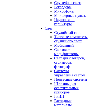
Служебная связь
Рекордеры
Микрофоны
Микшерные пульты
Наушники и
гарнитуры
Свет
Студийный свет
Типовые комплекты
студийного света
Мобильный
Световые
модификаторы
Свет для блогеров,
стримеров,
фотографов
Системы
управления светом
Подвесные системы
Штативы для
осветительных
приборов
ГРИП
Расходные
материалы