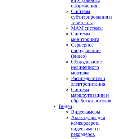
виртуального
оформления
Системы
субтитрирования и
телетекста
MAM системы
Системы
мониторинга
Серверное
оборудование
(видео)
Оборудование
нелинейного
монтажа
Распределители
электропитания
Система
маршрутизации и
обработки потоков
Видео
Видеокамеры
Аксессуары для
камкордеров,
видеокамер и
рекордеров