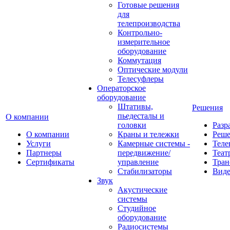
Готовые решения
для
телепроизводства
Контрольно-
измерительное
оборудование
Коммутация
Оптические модули
Телесуфлеры
Операторское
оборудование
Штативы,
Решения
пьедесталы и
О компании
головки
Разр
О компании
Краны и тележки
Реш
Услуги
Камерные системы -
Теле
Партнеры
передвижение/
Теат
Сертификаты
управление
Тран
Стабилизаторы
Виде
Звук
Акустические
системы
Студийное
оборудование
Радиосистемы