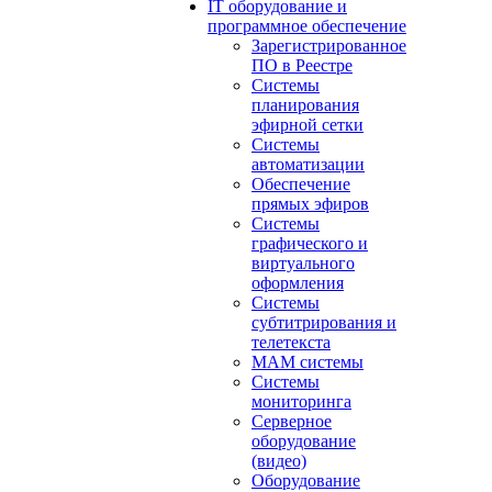
IT оборудование и
программное обеспечение
Зарегистрированное
ПО в Реестре
Системы
планирования
эфирной сетки
Системы
автоматизации
Обеспечение
прямых эфиров
Системы
графического и
виртуального
оформления
Системы
субтитрирования и
телетекста
MAM системы
Системы
мониторинга
Серверное
оборудование
(видео)
Оборудование