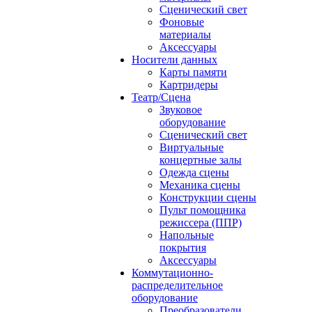
Сценический свет
Фоновые
материалы
Аксессуары
Носители данных
Карты памяти
Картридеры
Театр/Сцена
Звуковое
оборудование
Сценический свет
Виртуальные
концертные залы
Одежда сцены
Механика сцены
Конструкции сцены
Пульт помощника
режиссера (ППР)
Напольные
покрытия
Аксессуары
Коммутационно-
распределительное
оборудование
Преобразователи