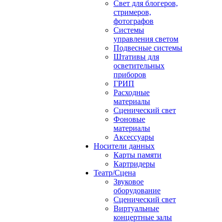
Свет для блогеров,
стримеров,
фотографов
Системы
управления светом
Подвесные системы
Штативы для
осветительных
приборов
ГРИП
Расходные
материалы
Сценический свет
Фоновые
материалы
Аксессуары
Носители данных
Карты памяти
Картридеры
Театр/Сцена
Звуковое
оборудование
Сценический свет
Виртуальные
концертные залы