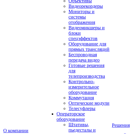
Объективы
Видеорекордеры
Мониторы и
системы
отображения
Видеомикшеры и
блоки
спецэффектов
Оборудование для
прямых трансляций
Беспроводная
передача видео
Готовые решения
для
телепроизводства
Контрольно-
измерительное
оборудование
Коммутация
Оптические модули
Телесуфлеры
Операторское
оборудование
Штативы,
Решения
пьедесталы и
О компании