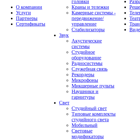
головки
Разр
О компании
Краны и тележки
Реш
Услуги
Камерные системы -
Теле
Партнеры
передвижение/
Теат
Сертификаты
управление
Тран
Стабилизаторы
Виде
Звук
Акустические
системы
Студийное
оборудование
Радиосистемы
Служебная связь
Рекордеры
Микрофоны
Микшерные пульты
Наушники и
гарнитуры
Свет
Студийный свет
Типовые комплекты
студийного света
Мобильный
Световые
модификаторы