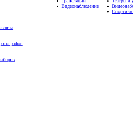
Трансляции
Театры и 
Видеонаблюдение
Видеонаб
Спортивн
 света
 фотографов
риборов