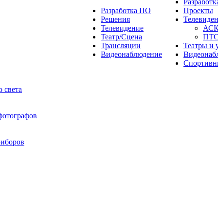
Разработ
Разработка ПО
Проекты
Решения
Телевиде
Телевидение
АС
Театр/Сцена
ПТ
Трансляции
Театры и 
Видеонаблюдение
Видеонаб
Спортивн
 света
 фотографов
риборов