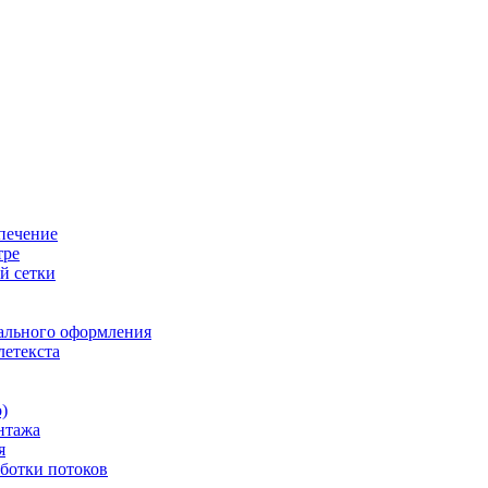
печение
тре
й сетки
ального оформления
летекста
)
нтажа
я
ботки потоков