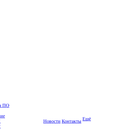
ка ПО
ние
Ещё
К
Новости
Контакты
С