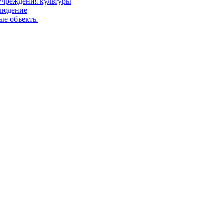
учреждения культуры
людение
ые объекты