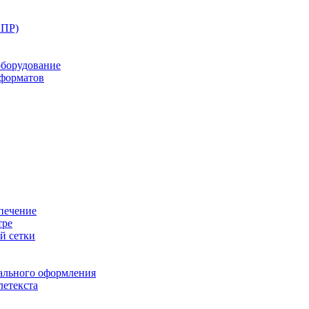
ППР)
оборудование
оформатов
печение
тре
й сетки
ального оформления
летекста