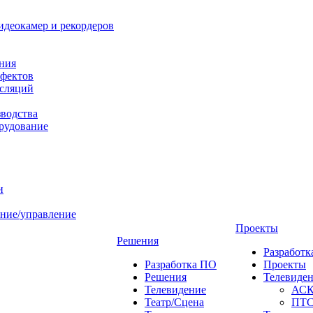
идеокамер и рекордеров
ния
фектов
нсляций
зводства
рудование
и
ние/управление
Проекты
Решения
Разработ
Разработка ПО
Проекты
Решения
Телевиде
Телевидение
АС
Театр/Сцена
ПТ