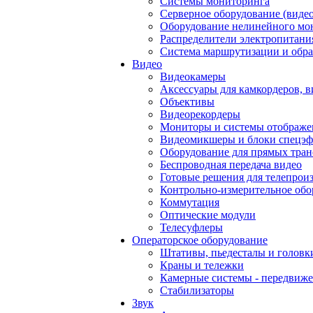
Системы мониторинга
Серверное оборудование (видео
Оборудование нелинейного мо
Распределители электропитани
Система маршрутизации и обра
Видео
Видеокамеры
Аксессуары для камкордеров, в
Объективы
Видеорекордеры
Мониторы и системы отображе
Видеомикшеры и блоки спецэф
Оборудование для прямых тра
Беспроводная передача видео
Готовые решения для телепрои
Контрольно-измерительное обо
Коммутация
Оптические модули
Телесуфлеры
Операторское оборудование
Штативы, пьедесталы и головк
Краны и тележки
Камерные системы - передвиже
Стабилизаторы
Звук