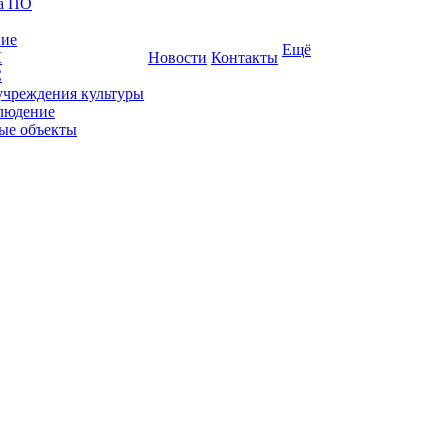
ка ПО
ние
Ещё
К
Новости
Контакты
С
учреждения культуры
людение
ые объекты