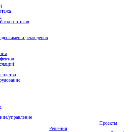
)
нтажа
я
ботки потоков
идеокамер и рекордеров
ния
фектов
нсляций
зводства
рудование
и
ние/управление
Проекты
Решения