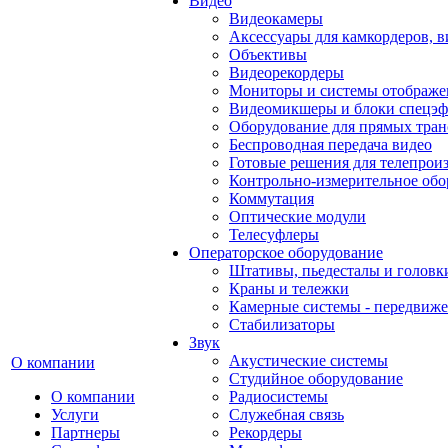
Видео
Видеокамеры
Аксессуары для камкордеров, в
Объективы
Видеорекордеры
Мониторы и системы отображе
Видеомикшеры и блоки спецэф
Оборудование для прямых тра
Беспроводная передача видео
Готовые решения для телепрои
Контрольно-измерительное обо
Коммутация
Оптические модули
Телесуфлеры
Операторское оборудование
Штативы, пьедесталы и головк
Краны и тележки
Камерные системы - передвиже
Стабилизаторы
Звук
Акустические системы
О компании
Студийное оборудование
О компании
Радиосистемы
Услуги
Служебная связь
Партнеры
Рекордеры