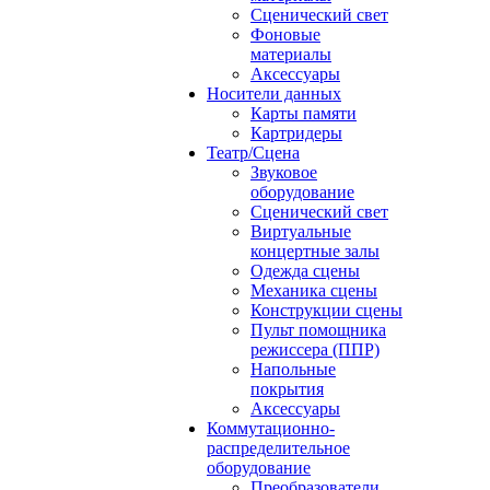
Сценический свет
Фоновые
материалы
Аксессуары
Носители данных
Карты памяти
Картридеры
Театр/Сцена
Звуковое
оборудование
Сценический свет
Виртуальные
концертные залы
Одежда сцены
Механика сцены
Конструкции сцены
Пульт помощника
режиссера (ППР)
Напольные
покрытия
Аксессуары
Коммутационно-
распределительное
оборудование
Преобразователи