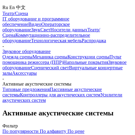
Ru
En
中文
Театр/Сцена
IT оборудование и программное
обеспечение
Видео
Операторское
оборудование
Звук
Свет
Носители данных
Театр/
Сцена
Коммутационно-распределительное
оборудование
Технологическая мебель
Распродажа
-
Звуковое оборудование
Одежда сцены
Механика сцены
Конструкции сцены
Пульт
помощника режиссера (ППР)
Напольные покрытия
Звуковое
оборудование
Сценический свет
Виртуальные концертные
залы
Аксессуары
-
Активные акустические системы
Типовые предложения
Пассивные акустические
системы
Контроллеры для акустических систем
Усилители
акустических систем
Активные акустические системы
Фильтр
По популярности
По алфавиту
По цене