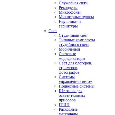
Служебная связь
Рекордеры
Микрофоны
Микшерные пульты
Наушники и
гарнитуры
Свет
Студийный свет
Типовые комплекты
студийного света
Мобильный
Световые
модификаторы
Свет для блогеров,
стримеров,
фотографов
Системы
управления светом
Подвесные системы
Штативы для
осветительных
приборов
ГРИП
Расходные
материалы