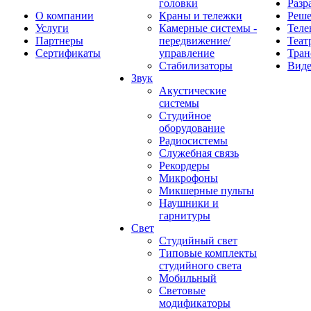
головки
Разр
О компании
Краны и тележки
Реш
Услуги
Камерные системы -
Теле
Партнеры
передвижение/
Теат
Сертификаты
управление
Тран
Стабилизаторы
Виде
Звук
Акустические
системы
Студийное
оборудование
Радиосистемы
Служебная связь
Рекордеры
Микрофоны
Микшерные пульты
Наушники и
гарнитуры
Свет
Студийный свет
Типовые комплекты
студийного света
Мобильный
Световые
модификаторы