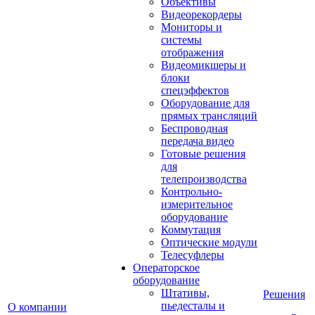
Объективы
Видеорекордеры
Мониторы и
системы
отображения
Видеомикшеры и
блоки
спецэффектов
Оборудование для
прямых трансляций
Беспроводная
передача видео
Готовые решения
для
телепроизводства
Контрольно-
измерительное
оборудование
Коммутация
Оптические модули
Телесуфлеры
Операторское
оборудование
Штативы,
Решения
пьедесталы и
О компании