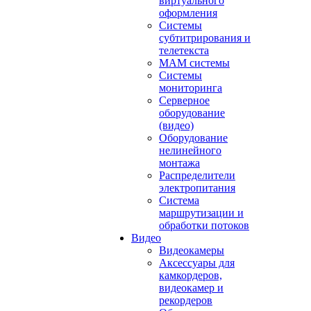
виртуального
оформления
Системы
субтитрирования и
телетекста
MAM системы
Системы
мониторинга
Серверное
оборудование
(видео)
Оборудование
нелинейного
монтажа
Распределители
электропитания
Система
маршрутизации и
обработки потоков
Видео
Видеокамеры
Аксессуары для
камкордеров,
видеокамер и
рекордеров