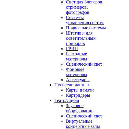
Свет для блогеров,
стримеров,
фотографов
Системы
управления светом
Подвесные системы
Штативы для
осветительных
приборов
ГРИП
Расходные
материалы
Сценический свет
Фоновые
материалы
Аксессуары
Носители данных
Карты памяти
Картридеры
Театр/Сцена
Звуковое
оборудование
Сценический свет
Виртуальные
концертные залы