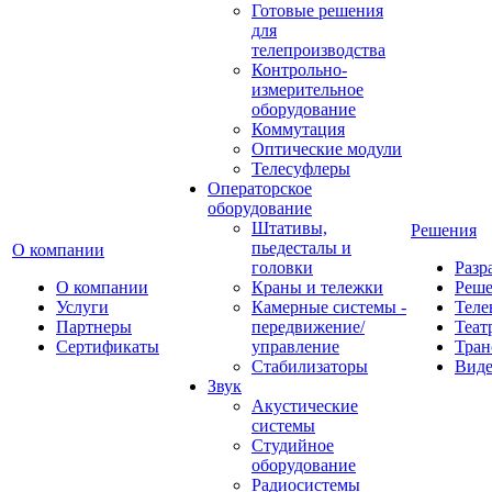
Готовые решения
для
телепроизводства
Контрольно-
измерительное
оборудование
Коммутация
Оптические модули
Телесуфлеры
Операторское
оборудование
Штативы,
Решения
пьедесталы и
О компании
головки
Разр
О компании
Краны и тележки
Реш
Услуги
Камерные системы -
Теле
Партнеры
передвижение/
Теат
Сертификаты
управление
Тран
Стабилизаторы
Виде
Звук
Акустические
системы
Студийное
оборудование
Радиосистемы