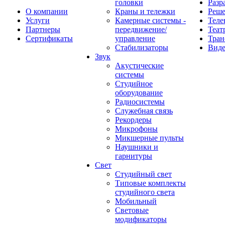
головки
Разр
О компании
Краны и тележки
Реш
Услуги
Камерные системы -
Теле
Партнеры
передвижение/
Теат
Сертификаты
управление
Тран
Стабилизаторы
Виде
Звук
Акустические
системы
Студийное
оборудование
Радиосистемы
Служебная связь
Рекордеры
Микрофоны
Микшерные пульты
Наушники и
гарнитуры
Свет
Студийный свет
Типовые комплекты
студийного света
Мобильный
Световые
модификаторы