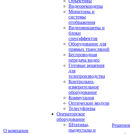
Объективы
Видеорекордеры
Мониторы и
системы
отображения
Видеомикшеры и
блоки
спецэффектов
Оборудование для
прямых трансляций
Беспроводная
передача видео
Готовые решения
для
телепроизводства
Контрольно-
измерительное
оборудование
Коммутация
Оптические модули
Телесуфлеры
Операторское
оборудование
Штативы,
Решения
пьедесталы и
О компании