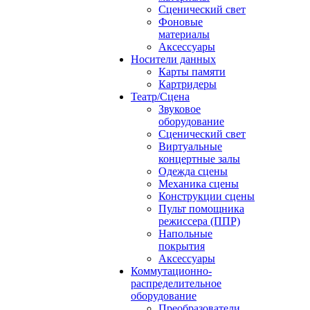
Сценический свет
Фоновые
материалы
Аксессуары
Носители данных
Карты памяти
Картридеры
Театр/Сцена
Звуковое
оборудование
Сценический свет
Виртуальные
концертные залы
Одежда сцены
Механика сцены
Конструкции сцены
Пульт помощника
режиссера (ППР)
Напольные
покрытия
Аксессуары
Коммутационно-
распределительное
оборудование
Преобразователи