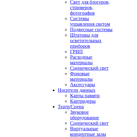
Свет для блогеров,
стримеров,
фотографов
Системы
управления светом
Подвесные системы
Штативы для
осветительных
приборов
ГРИП
Расходные
материалы
Сценический свет
Фоновые
материалы
Аксессуары
Носители данных
Карты памяти
Картридеры
Театр/Сцена
Звуковое
оборудование
Сценический свет
Виртуальные
концертные залы