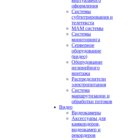
виртуального
оформления
Системы
субтитрирования и
телетекста
MAM системы
Системы
мониторинга
Серверное
оборудование
(видео)
Оборудование
нелинейного
монтажа
Распределители
электропитания
Система
маршрутизации и
обработки потоков
Видео
Видеокамеры
Аксессуары для
камкордеров,
видеокамер и
рекордеров