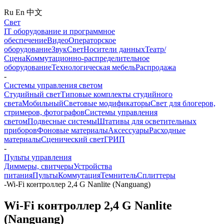
Ru
En
中文
Свет
IT оборудование и программное
обеспечение
Видео
Операторское
оборудование
Звук
Свет
Носители данных
Театр/
Сцена
Коммутационно-распределительное
оборудование
Технологическая мебель
Распродажа
-
Системы управления светом
Студийный свет
Типовые комплекты студийного
света
Мобильный
Световые модификаторы
Свет для блогеров,
стримеров, фотографов
Системы управления
светом
Подвесные системы
Штативы для осветительных
приборов
Фоновые материалы
Аксессуары
Расходные
материалы
Сценический свет
ГРИП
-
Пульты управления
Диммеры, свитчеры
Устройства
питания
Пульты
Коммутация
Темнитель
Сплиттеры
-
Wi-Fi контроллер 2,4 G Nanlite (Nanguang)
Wi-Fi контроллер 2,4 G Nanlite
(Nanguang)