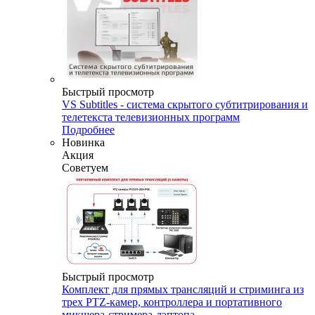
Быстрый просмотр
VS Subtitles - система скрытого субтитрирования и
телетекста телевизионных программ
Подробнее
Новинка
Акция
Советуем
Быстрый просмотр
Комплект для прямых трансляций и стриминга из
трех PTZ-камер, контроллера и портативного
микшера-стримера-лэптопа