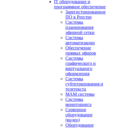
IT оборудование и
программное обеспечение
Зарегистрированное
ПО в Реестре
Системы
планирования
эфирной сетки
Системы
автоматизации
Обеспечение
прямых эфиров
Системы
графического и
виртуального
оформления
Системы
субтитрирования и
телетекста
MAM системы
Системы
мониторинга
Серверное
оборудование
(видео)
Оборудование