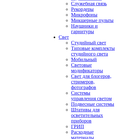
Служебная связь
Рекордеры
Микрофоны
Микшерные пульты
Наушники и
гарнитуры
Свет
Студийный свет
Типовые комплекты
студийного света
Мобильный
Световые
модификаторы
Свет для блогеров,
стримеров,
фотографов
Системы
управления светом
Подвесные системы
Штативы для
осветительных
приборов
ГРИП
Расходные
материалы