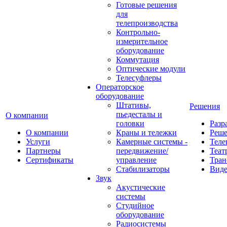
Готовые решения
для
телепроизводства
Контрольно-
измерительное
оборудование
Коммутация
Оптические модули
Телесуфлеры
Операторское
оборудование
Штативы,
Решения
пьедесталы и
О компании
головки
Разр
О компании
Краны и тележки
Реш
Услуги
Камерные системы -
Теле
Партнеры
передвижение/
Теат
Сертификаты
управление
Тран
Стабилизаторы
Виде
Звук
Акустические
системы
Студийное
оборудование
Радиосистемы