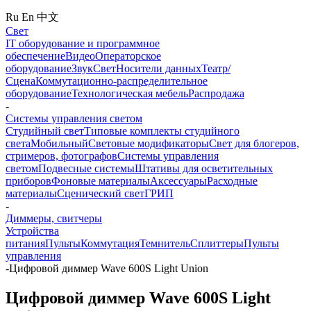
Ru
En
中文
Свет
IT оборудование и программное
обеспечение
Видео
Операторское
оборудование
Звук
Свет
Носители данных
Театр/
Сцена
Коммутационно-распределительное
оборудование
Технологическая мебель
Распродажа
-
Системы управления светом
Студийный свет
Типовые комплекты студийного
света
Мобильный
Световые модификаторы
Свет для блогеров,
стримеров, фотографов
Системы управления
светом
Подвесные системы
Штативы для осветительных
приборов
Фоновые материалы
Аксессуары
Расходные
материалы
Сценический свет
ГРИП
-
Диммеры, свитчеры
Устройства
питания
Пульты
Коммутация
Темнитель
Сплиттеры
Пульты
управления
-
Цифровой диммер Wave 600S Light Union
Цифровой диммер Wave 600S Light