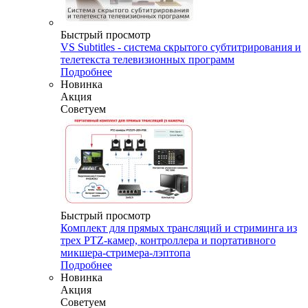
Быстрый просмотр
VS Subtitles - система скрытого субтитрирования и
телетекста телевизионных программ
Подробнее
Новинка
Акция
Советуем
Быстрый просмотр
Комплект для прямых трансляций и стриминга из
трех PTZ-камер, контроллера и портативного
микшера-стримера-лэптопа
Подробнее
Новинка
Акция
Советуем