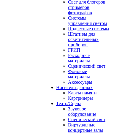
Свет для блогеров,
стримеров,
фотографов
Системы
управления светом
Подвесные системы
Штативы для
осветительных
приборов
ГРИП
Расходные
материалы
Сценический свет
Фоновые
материалы
Аксессуары
Носители данных
Карты памяти
Картридеры
Театр/Сцена
Звуковое
оборудование
Сценический свет
Виртуальные
концертные залы