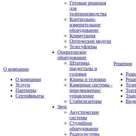
Готовые решения
для
телепроизводства
Контрольно-
измерительное
оборудование
Коммутация
Оптические модули
Телесуфлеры
Операторское
оборудование
Штативы,
Решения
пьедесталы и
О компании
головки
Разр
О компании
Краны и тележки
Реш
Услуги
Камерные системы -
Теле
Партнеры
передвижение/
Теат
Сертификаты
управление
Тран
Стабилизаторы
Виде
Звук
Акустические
системы
Студийное
оборудование
Радиосистемы