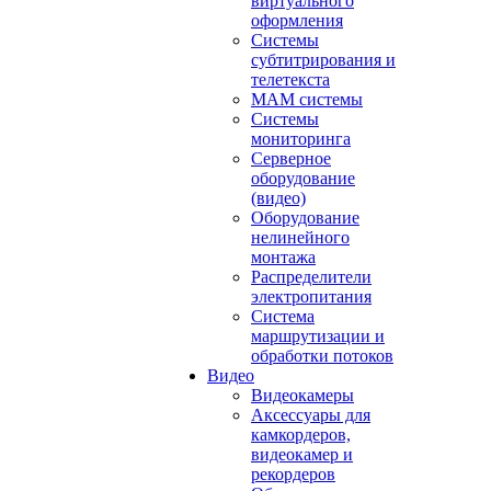
виртуального
оформления
Системы
субтитрирования и
телетекста
MAM системы
Системы
мониторинга
Серверное
оборудование
(видео)
Оборудование
нелинейного
монтажа
Распределители
электропитания
Система
маршрутизации и
обработки потоков
Видео
Видеокамеры
Аксессуары для
камкордеров,
видеокамер и
рекордеров