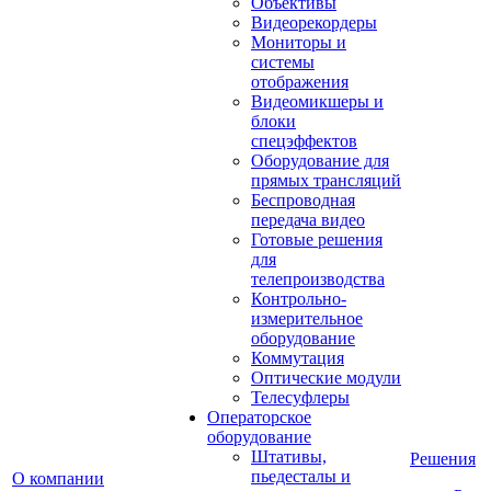
Объективы
Видеорекордеры
Мониторы и
системы
отображения
Видеомикшеры и
блоки
спецэффектов
Оборудование для
прямых трансляций
Беспроводная
передача видео
Готовые решения
для
телепроизводства
Контрольно-
измерительное
оборудование
Коммутация
Оптические модули
Телесуфлеры
Операторское
оборудование
Штативы,
Решения
пьедесталы и
О компании