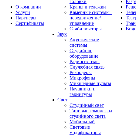
головки
Разр
О компании
Краны и тележки
Реш
Услуги
Камерные системы -
Теле
Партнеры
передвижение/
Теат
Сертификаты
управление
Тран
Стабилизаторы
Виде
Звук
Акустические
системы
Студийное
оборудование
Радиосистемы
Служебная связь
Рекордеры
Микрофоны
Микшерные пульты
Наушники и
гарнитуры
Свет
Студийный свет
Типовые комплекты
студийного света
Мобильный
Световые
модификаторы