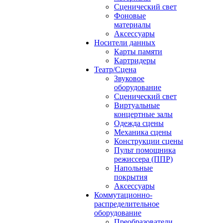
Сценический свет
Фоновые
материалы
Аксессуары
Носители данных
Карты памяти
Картридеры
Театр/Сцена
Звуковое
оборудование
Сценический свет
Виртуальные
концертные залы
Одежда сцены
Механика сцены
Конструкции сцены
Пульт помощника
режиссера (ППР)
Напольные
покрытия
Аксессуары
Коммутационно-
распределительное
оборудование
Преобразователи