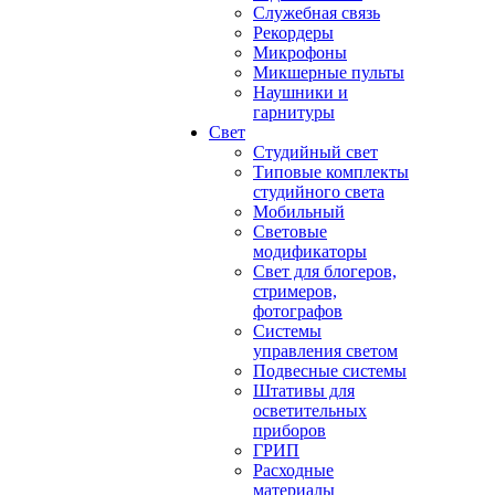
Служебная связь
Рекордеры
Микрофоны
Микшерные пульты
Наушники и
гарнитуры
Свет
Студийный свет
Типовые комплекты
студийного света
Мобильный
Световые
модификаторы
Свет для блогеров,
стримеров,
фотографов
Системы
управления светом
Подвесные системы
Штативы для
осветительных
приборов
ГРИП
Расходные
материалы