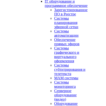
IT оборудование и
программное обеспечение
Зарегистрированное
ПО в Реестре
Системы
планирования
эфирной сетки
Системы
автоматизации
Обеспечение
прямых эфиров
Системы
графического и
виртуального
оформления
Системы
субтитрирования и
телетекста
MAM системы
Системы
мониторинга
Серверное
оборудование
(видео)
Оборудование