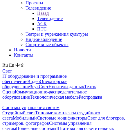
Проекты
Телевидение
Назад
Телевидение
АСК
ПТС
Театры и учреждения культуры
Видеонаблюдение
Спортивные объекты
Новости
Контакты
Ru
En
中文
Свет
IT оборудование и программное
обеспечение
Видео
Операторское
оборудование
Звук
Свет
Носители данных
Театр/
Сцена
Коммутационно-распределительное
оборудование
Технологическая мебель
Распродажа
-
Системы управления светом
Студийный свет
Типовые комплекты студийного
света
Мобильный
Световые модификаторы
Свет для блогеров,
стримеров, фотографов
Системы управления
светом
Подвесные системы
Штативы для осветительных