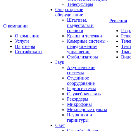
Телесуфлеры
Операторское
оборудование
Штативы,
Решения
пьедесталы и
О компании
головки
Разр
О компании
Краны и тележки
Реш
Услуги
Камерные системы -
Теле
Партнеры
передвижение/
Теат
Сертификаты
управление
Тран
Стабилизаторы
Виде
Звук
Акустические
системы
Студийное
оборудование
Радиосистемы
Служебная связь
Рекордеры
Микрофоны
Микшерные пульты
Наушники и
гарнитуры
Свет
Студийный свет