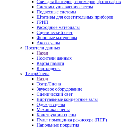
Свет для блогеров, стримеров, фотографов
Системы управления светом
Подвесные системы
Штативы для осветительных приборов
ГРИП
Расходные материалы
Сценический свет
Фоновые материалы
Аксессуары
Носители данных
Назад
Носители данных
Карты памяти
Картридеры
Театр/Сцена
Назад
Театр/Сцена
Звуковое оборудование
Сценический свет
Виртуальные концертные залы
Одежда сцены
Механика сцены
Конструкции сцены
Пульт помощника режиссера (ППР)
Напольные покрытия