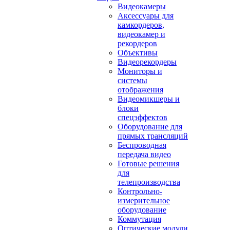
Видеокамеры
Аксессуары для
камкордеров,
видеокамер и
рекордеров
Объективы
Видеорекордеры
Мониторы и
системы
отображения
Видеомикшеры и
блоки
спецэффектов
Оборудование для
прямых трансляций
Беспроводная
передача видео
Готовые решения
для
телепроизводства
Контрольно-
измерительное
оборудование
Коммутация
Оптические модули