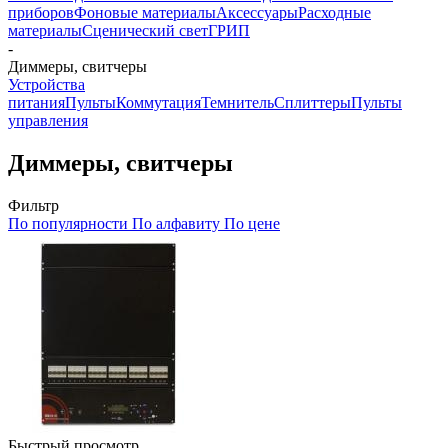
приборов
Фоновые материалы
Аксессуары
Расходные
материалы
Сценический свет
ГРИП
-
Диммеры, свитчеры
Устройства
питания
Пульты
Коммутация
Темнитель
Сплиттеры
Пульты
управления
Диммеры, свитчеры
Фильтр
По популярности
По алфавиту
По цене
Быстрый просмотр