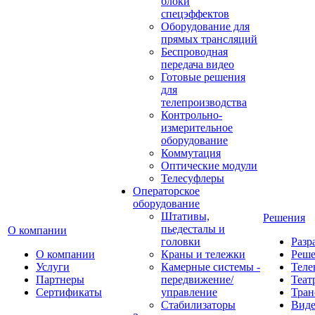
блоки
спецэффектов
Оборудование для
прямых трансляций
Беспроводная
передача видео
Готовые решения
для
телепроизводства
Контрольно-
измерительное
оборудование
Коммутация
Оптические модули
Телесуфлеры
Операторское
оборудование
Штативы,
Решения
пьедесталы и
О компании
головки
Разр
О компании
Краны и тележки
Реш
Услуги
Камерные системы -
Теле
Партнеры
передвижение/
Теат
Сертификаты
управление
Тран
Стабилизаторы
Виде