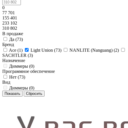
0
77 701
155 401
233 102
310 802
В продаже
Да (
73
)
Бренд
Ace (
1
)
Light Union (
73
)
NANLITE (Nanguang) (
2
)
SACHTLER (
3
)
Назначение
Диммеры (
0
)
Программное обеспечение
Нет (
73
)
Вид
Диммеры (
0
)
Сбросить