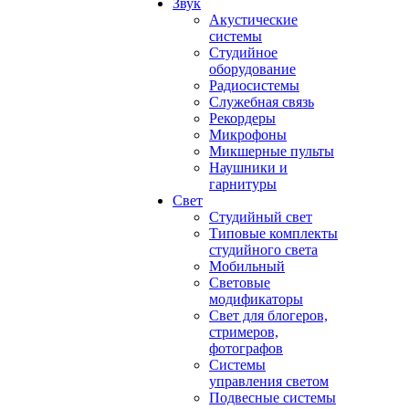
Звук
Акустические
системы
Студийное
оборудование
Радиосистемы
Служебная связь
Рекордеры
Микрофоны
Микшерные пульты
Наушники и
гарнитуры
Свет
Студийный свет
Типовые комплекты
студийного света
Мобильный
Световые
модификаторы
Свет для блогеров,
стримеров,
фотографов
Системы
управления светом
Подвесные системы