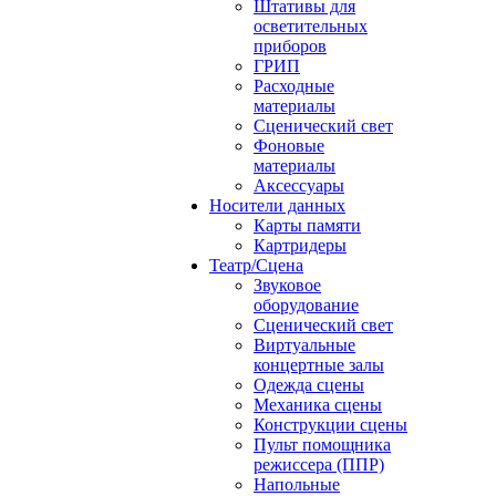
Штативы для
осветительных
приборов
ГРИП
Расходные
материалы
Сценический свет
Фоновые
материалы
Аксессуары
Носители данных
Карты памяти
Картридеры
Театр/Сцена
Звуковое
оборудование
Сценический свет
Виртуальные
концертные залы
Одежда сцены
Механика сцены
Конструкции сцены
Пульт помощника
режиссера (ППР)
Напольные