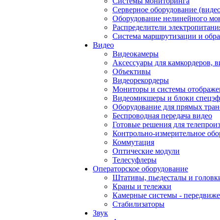
Системы мониторинга
Серверное оборудование (видео
Оборудование нелинейного мо
Распределители электропитани
Система маршрутизации и обра
Видео
Видеокамеры
Аксессуары для камкордеров, в
Объективы
Видеорекордеры
Мониторы и системы отображе
Видеомикшеры и блоки спецэф
Оборудование для прямых тра
Беспроводная передача видео
Готовые решения для телепрои
Контрольно-измерительное обо
Коммутация
Оптические модули
Телесуфлеры
Операторское оборудование
Штативы, пьедесталы и головк
Краны и тележки
Камерные системы - передвиже
Стабилизаторы
Звук