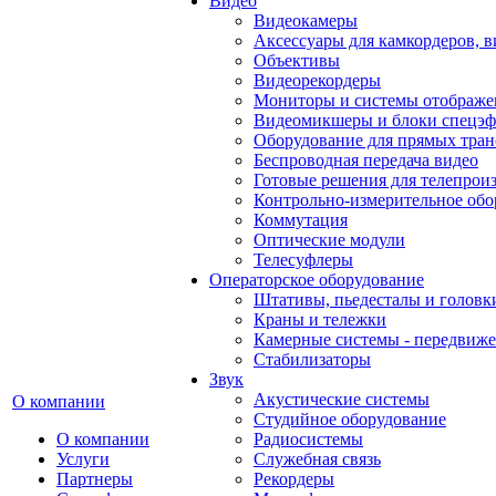
Видео
Видеокамеры
Аксессуары для камкордеров, в
Объективы
Видеорекордеры
Мониторы и системы отображе
Видеомикшеры и блоки спецэф
Оборудование для прямых тра
Беспроводная передача видео
Готовые решения для телепрои
Контрольно-измерительное обо
Коммутация
Оптические модули
Телесуфлеры
Операторское оборудование
Штативы, пьедесталы и головк
Краны и тележки
Камерные системы - передвиже
Стабилизаторы
Звук
Акустические системы
О компании
Студийное оборудование
О компании
Радиосистемы
Услуги
Служебная связь
Партнеры
Рекордеры