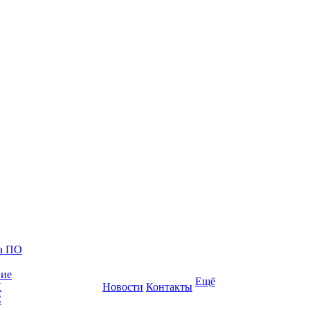
ка ПО
ние
Ещё
К
Новости
Контакты
С