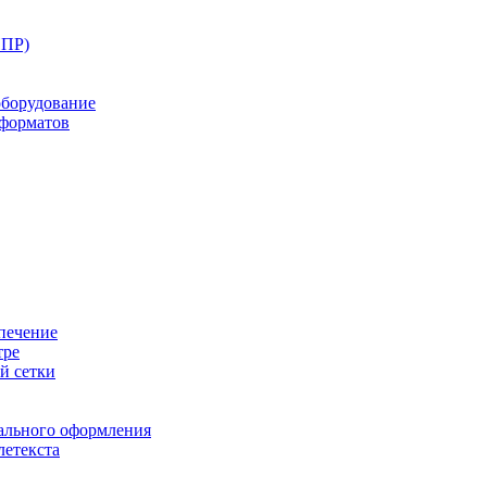
ППР)
оборудование
оформатов
печение
тре
й сетки
ального оформления
летекста