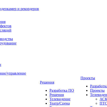
идеокамер и рекордеров
ния
фектов
нсляций
зводства
рудование
и
ние/управление
Проекты
Решения
Разработ
Разработка ПО
Проекты
Решения
Телевиде
Телевидение
АС
Театр/Сцена
ПТ