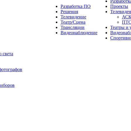
Разработ
Разработка ПО
Проекты
Решения
Телевиде
Телевидение
АС
Театр/Сцена
ПТ
Трансляции
Театры и 
Видеонаблюдение
Видеонаб
Спортивн
 света
 фотографов
риборов