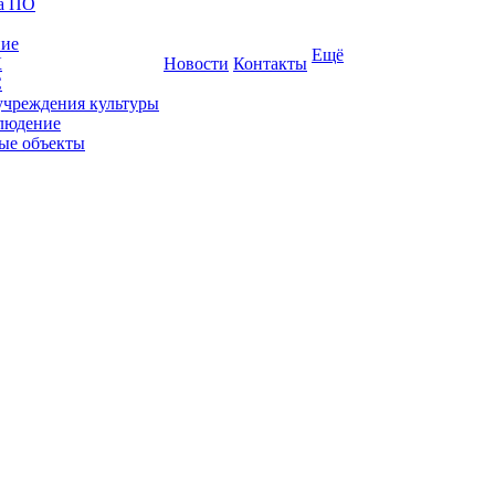
ка ПО
ние
Ещё
К
Новости
Контакты
С
учреждения культуры
людение
ые объекты