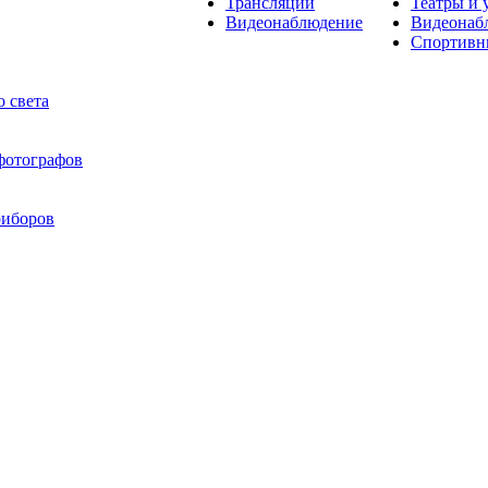
Трансляции
Театры и 
Видеонаблюдение
Видеонаб
Спортивн
 света
 фотографов
риборов