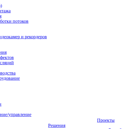
)
нтажа
я
ботки потоков
идеокамер и рекордеров
ния
фектов
нсляций
зводства
рудование
и
ние/управление
Проекты
Решения