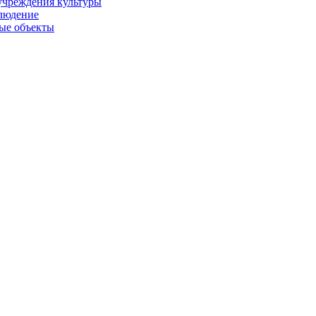
учреждения культуры
людение
ые объекты