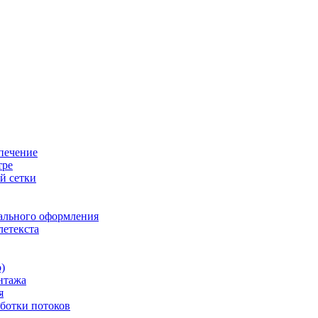
печение
тре
й сетки
ального оформления
летекста
)
нтажа
я
ботки потоков