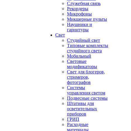
Служебная связь
Рекордеры
Микрофоны
Микшерные пульты
Наушники и
гарнитуры
Свет
Студийный свет
Типовые комплекты
студийного света
Мобильный
Световые
модификаторы
Свет для блогеров,
стримеров,
фотографов
Системы
управления светом
Подвесные системы
Штативы для
осветительных
приборов
ГРИП
Расходные
материалы