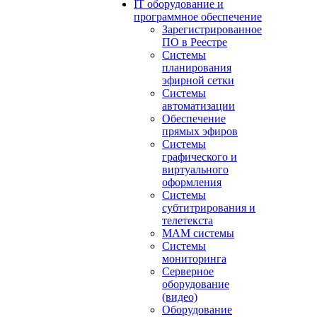
IT оборудование и
программное обеспечение
Зарегистрированное
ПО в Реестре
Системы
планирования
эфирной сетки
Системы
автоматизации
Обеспечение
прямых эфиров
Системы
графического и
виртуального
оформления
Системы
субтитрирования и
телетекста
MAM системы
Системы
мониторинга
Серверное
оборудование
(видео)
Оборудование