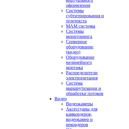
виртуального
оформления
Системы
субтитрирования и
телетекста
MAM системы
Системы
мониторинга
Серверное
оборудование
(видео)
Оборудование
нелинейного
монтажа
Распределители
электропитания
Система
маршрутизации и
обработки потоков
Видео
Видеокамеры
Аксессуары для
камкордеров,
видеокамер и
рекордеров