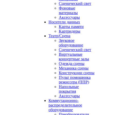
Сценический свет
Фоновые
материалы
Аксессуары
Носители данных
Карты памяти
Картридеры
Театр/Сцена
Звуковое
оборудование
Сценический свет
Виртуальные
концертные залы
Одежда сцены
Механика сцены
Конструкции сцены
Пульт помощника
режиссера (ППР)
Напольные
покрытия
Аксессуары
Коммутационно-
распределительное
оборудование
Преобразователи