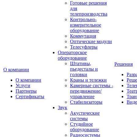
Готовые решения
для
телепроизводства
Контрольно-
измерительное
оборудование
Коммутация
Оптические модули
Телесуфлеры
Операторское
оборудование
Штативы,
Решения
пьедесталы и
О компании
головки
Разр
О компании
Краны и тележки
Реш
Услуги
Камерные системы -
Теле
Партнеры
передвижение/
Теат
Сертификаты
управление
Тран
Стабилизаторы
Виде
Звук
Акустические
системы
Студийное
оборудование
Радиосистемы