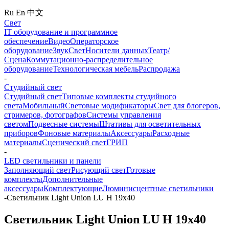
Ru
En
中文
Свет
IT оборудование и программное
обеспечение
Видео
Операторское
оборудование
Звук
Свет
Носители данных
Театр/
Сцена
Коммутационно-распределительное
оборудование
Технологическая мебель
Распродажа
-
Студийный свет
Студийный свет
Типовые комплекты студийного
света
Мобильный
Световые модификаторы
Свет для блогеров,
стримеров, фотографов
Системы управления
светом
Подвесные системы
Штативы для осветительных
приборов
Фоновые материалы
Аксессуары
Расходные
материалы
Сценический свет
ГРИП
-
LED светильники и панели
Заполняющий свет
Рисующий свет
Готовые
комплекты
Дополнительные
аксессуары
Комплектующие
Люминисцентные светильники
-
Светильник Light Union LU H 19x40
Светильник Light Union LU H 19x40