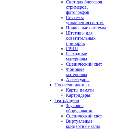
Свет для блогеров,
стримеров,
фотографов
Системы
управления светом
Подвесные системы
Штативы для
осветительных
приборов
ГРИП
Расходные
материалы
Сценический свет
Фоновые
материалы
Аксессуары
Носители данных
Карты памяти
Картридеры
Театр/Сцена
Звуковое
оборудование
Сценический свет
Виртуальные
концертные залы