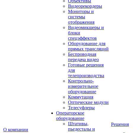
Объективы
Видеорекордеры
Мониторы и
системы
отображения
Видеомикшеры и
блоки
спецэффектов
Оборудование для
прямых трансляций
Беспроводная
передача видео
Готовые решения
для
телепроизводства
Контрольно-
измерительное
оборудование
Коммутация
Оптические модули
Телесуфлеры
Операторское
оборудование
Штативы,
Решения
пьедесталы и
О компании