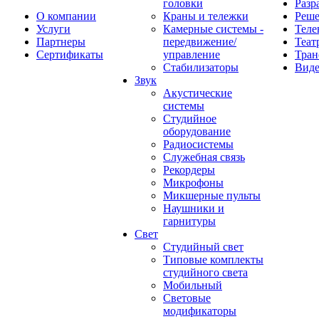
головки
Разр
О компании
Краны и тележки
Реш
Услуги
Камерные системы -
Теле
Партнеры
передвижение/
Теат
Сертификаты
управление
Тран
Стабилизаторы
Виде
Звук
Акустические
системы
Студийное
оборудование
Радиосистемы
Служебная связь
Рекордеры
Микрофоны
Микшерные пульты
Наушники и
гарнитуры
Свет
Студийный свет
Типовые комплекты
студийного света
Мобильный
Световые
модификаторы