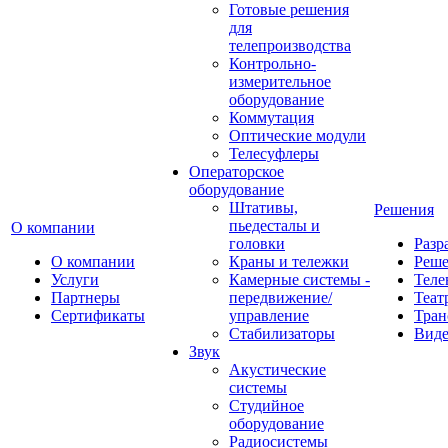
Готовые решения
для
телепроизводства
Контрольно-
измерительное
оборудование
Коммутация
Оптические модули
Телесуфлеры
Операторское
оборудование
Штативы,
Решения
пьедесталы и
О компании
головки
Разр
О компании
Краны и тележки
Реш
Услуги
Камерные системы -
Теле
Партнеры
передвижение/
Теат
Сертификаты
управление
Тран
Стабилизаторы
Виде
Звук
Акустические
системы
Студийное
оборудование
Радиосистемы