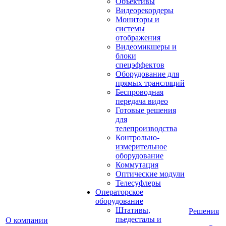
Объективы
Видеорекордеры
Мониторы и
системы
отображения
Видеомикшеры и
блоки
спецэффектов
Оборудование для
прямых трансляций
Беспроводная
передача видео
Готовые решения
для
телепроизводства
Контрольно-
измерительное
оборудование
Коммутация
Оптические модули
Телесуфлеры
Операторское
оборудование
Штативы,
Решения
пьедесталы и
О компании