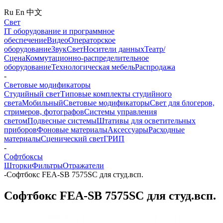
Ru
En
中文
Свет
IT оборудование и программное
обеспечение
Видео
Операторское
оборудование
Звук
Свет
Носители данных
Театр/
Сцена
Коммутационно-распределительное
оборудование
Технологическая мебель
Распродажа
-
Световые модификаторы
Студийный свет
Типовые комплекты студийного
света
Мобильный
Световые модификаторы
Свет для блогеров,
стримеров, фотографов
Системы управления
светом
Подвесные системы
Штативы для осветительных
приборов
Фоновые материалы
Аксессуары
Расходные
материалы
Сценический свет
ГРИП
-
Софтбоксы
Шторки
Фильтры
Отражатели
-
Софтбокс FEA-SB 7575SC для студ.всп.
Софтбокс FEA-SB 7575SC для студ.всп.