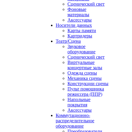
Сценический свет
Фоновые
материалы
Аксессуары
Носители данных
Карты памяти
Картридеры
Театр/Сцена
Звуковое
оборудование
Сценический свет
Виртуальные
концертные залы
Одежда сцены
Механика сцены
Конструкции сцены
Пульт помощника
режиссера (ППР)
Напольные
покрытия
Аксессуары
Коммутационно-
распределительное
оборудование
Преобразователи