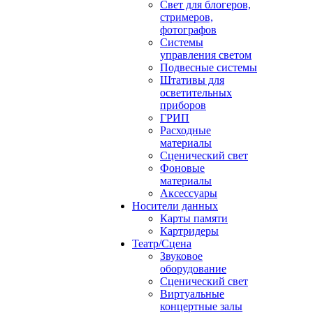
Свет для блогеров,
стримеров,
фотографов
Системы
управления светом
Подвесные системы
Штативы для
осветительных
приборов
ГРИП
Расходные
материалы
Сценический свет
Фоновые
материалы
Аксессуары
Носители данных
Карты памяти
Картридеры
Театр/Сцена
Звуковое
оборудование
Сценический свет
Виртуальные
концертные залы