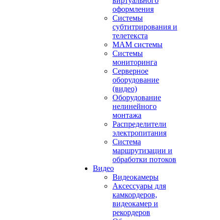
виртуального
оформления
Системы
субтитрирования и
телетекста
MAM системы
Системы
мониторинга
Серверное
оборудование
(видео)
Оборудование
нелинейного
монтажа
Распределители
электропитания
Система
маршрутизации и
обработки потоков
Видео
Видеокамеры
Аксессуары для
камкордеров,
видеокамер и
рекордеров