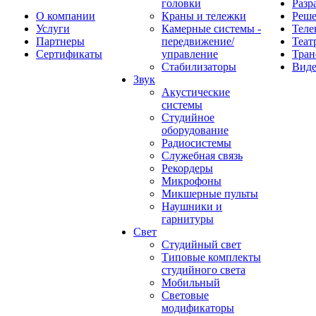
головки
Разр
О компании
Краны и тележки
Реш
Услуги
Камерные системы -
Теле
Партнеры
передвижение/
Теат
Сертификаты
управление
Тран
Стабилизаторы
Виде
Звук
Акустические
системы
Студийное
оборудование
Радиосистемы
Служебная связь
Рекордеры
Микрофоны
Микшерные пульты
Наушники и
гарнитуры
Свет
Студийный свет
Типовые комплекты
студийного света
Мобильный
Световые
модификаторы