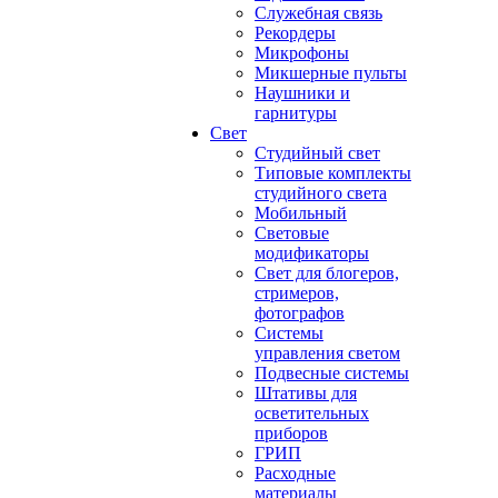
Служебная связь
Рекордеры
Микрофоны
Микшерные пульты
Наушники и
гарнитуры
Свет
Студийный свет
Типовые комплекты
студийного света
Мобильный
Световые
модификаторы
Свет для блогеров,
стримеров,
фотографов
Системы
управления светом
Подвесные системы
Штативы для
осветительных
приборов
ГРИП
Расходные
материалы