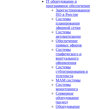
IT оборудование и
программное обеспечение
Зарегистрированное
ПО в Реестре
Системы
планирования
эфирной сетки
Системы
автоматизации
Обеспечение
прямых эфиров
Системы
графического и
виртуального
оформления
Системы
субтитрирования и
телетекста
MAM системы
Системы
мониторинга
Серверное
оборудование
(видео)
Оборудование