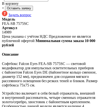
В корзину
+
Оставить заявку
Задать вопрос
Модель
FEA-SB 7575SC
Артикул
14989
Цена указана с учётом НДС
Предложение не является
публичной офертой
Минимальная сумма заказа 10 000
рублей
Описание
Софтбокс Falcon Eyes
FEA-SB
7575SC — световой
модификатор для импульсных осветительных приборов
с байонетом Falcon Eyes DE (байонетное кольцо сменное,
диаметр 152 мм), предназначен для создания мягкого
рассеянного освещения без резких теней и бликов. Размер
софтбокса 75х75 см.
Устройство включает в себя белый отражатель, внешний
и внутренний рассеиватель, четыре сменных отражателя
золото/серебро, хвостовик с байонетным креплением.
Особенностью данной модели является наличие 4