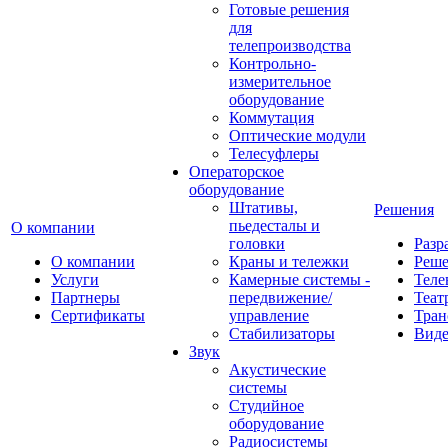
Готовые решения
для
телепроизводства
Контрольно-
измерительное
оборудование
Коммутация
Оптические модули
Телесуфлеры
Операторское
оборудование
Штативы,
Решения
пьедесталы и
О компании
головки
Разр
О компании
Краны и тележки
Реш
Услуги
Камерные системы -
Теле
Партнеры
передвижение/
Теат
Сертификаты
управление
Тран
Стабилизаторы
Виде
Звук
Акустические
системы
Студийное
оборудование
Радиосистемы