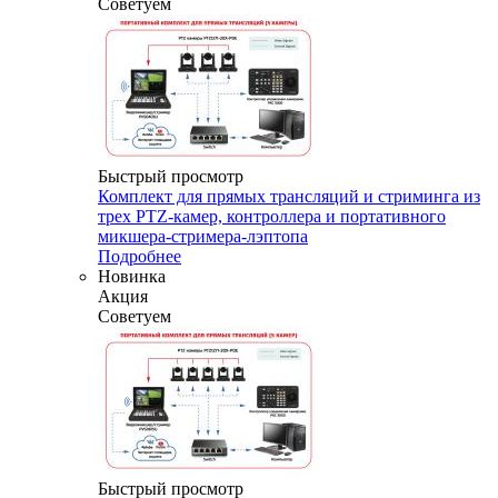
Советуем
Быстрый просмотр
Комплект для прямых трансляций и стриминга из
трех PTZ-камер, контроллера и портативного
микшера-стримера-лэптопа
Подробнее
Новинка
Акция
Советуем
Быстрый просмотр