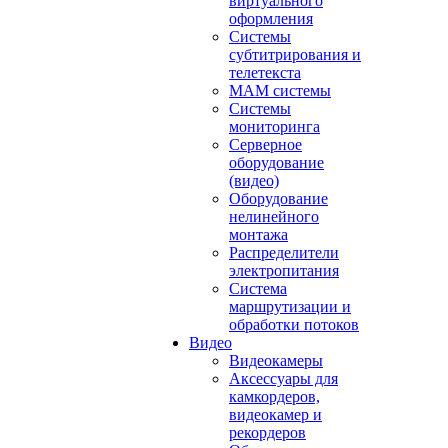
виртуального
оформления
Системы
субтитрирования и
телетекста
MAM системы
Системы
мониторинга
Серверное
оборудование
(видео)
Оборудование
нелинейного
монтажа
Распределители
электропитания
Система
маршрутизации и
обработки потоков
Видео
Видеокамеры
Аксессуары для
камкордеров,
видеокамер и
рекордеров