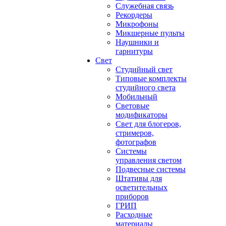
Служебная связь
Рекордеры
Микрофоны
Микшерные пульты
Наушники и
гарнитуры
Свет
Студийный свет
Типовые комплекты
студийного света
Мобильный
Световые
модификаторы
Свет для блогеров,
стримеров,
фотографов
Системы
управления светом
Подвесные системы
Штативы для
осветительных
приборов
ГРИП
Расходные
материалы