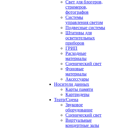
Свет для блогеров,
стримеров,
фотографов
Системы
управления светом
Подвесные системы
Штативы для
осветительных
приборов
ГРИП
Расходные
материалы
Сценический свет
Фоновые
материалы
Аксессуары
Носители данных
Карты памяти
Картридеры
Театр/Сцена
Звуковое
оборудование
Сценический свет
Виртуальные
концертные залы