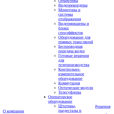
Объективы
Видеорекордеры
Мониторы и
системы
отображения
Видеомикшеры и
блоки
спецэффектов
Оборудование для
прямых трансляций
Беспроводная
передача видео
Готовые решения
для
телепроизводства
Контрольно-
измерительное
оборудование
Коммутация
Оптические модули
Телесуфлеры
Операторское
оборудование
Штативы,
Решения
пьедесталы и
О компании