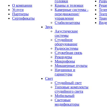
головки
Разр
О компании
Краны и тележки
Реш
Услуги
Камерные системы -
Теле
Партнеры
передвижение/
Теат
Сертификаты
управление
Тран
Стабилизаторы
Виде
Звук
Акустические
системы
Студийное
оборудование
Радиосистемы
Служебная связь
Рекордеры
Микрофоны
Микшерные пульты
Наушники и
гарнитуры
Свет
Студийный свет
Типовые комплекты
студийного света
Мобильный
Световые
модификаторы