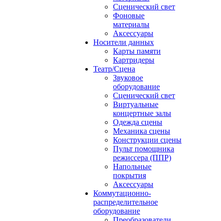
Сценический свет
Фоновые
материалы
Аксессуары
Носители данных
Карты памяти
Картридеры
Театр/Сцена
Звуковое
оборудование
Сценический свет
Виртуальные
концертные залы
Одежда сцены
Механика сцены
Конструкции сцены
Пульт помощника
режиссера (ППР)
Напольные
покрытия
Аксессуары
Коммутационно-
распределительное
оборудование
Преобразователи