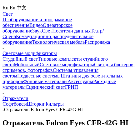
Ru
En
中文
Свет
IT оборудование и программное
обеспечение
Видео
Операторское
оборудование
Звук
Свет
Носители данных
Театр/
Сцена
Коммутационно-распределительное
оборудование
Технологическая мебель
Распродажа
-
Световые модификаторы
Студийный свет
Типовые комплекты студийного
света
Мобильный
Световые модификаторы
Свет для блогеров,
стримеров, фотографов
Системы управления
светом
Подвесные системы
Штативы для осветительных
приборов
Фоновые материалы
Аксессуары
Расходные
материалы
Сценический свет
ГРИП
-
Отражатели
Софтбоксы
Шторки
Фильтры
-
Отражатель Falcon Eyes CFR-42G HL
Отражатель Falcon Eyes CFR-42G HL