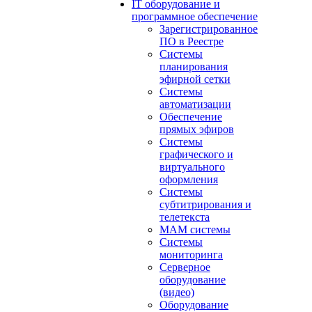
IT оборудование и
программное обеспечение
Зарегистрированное
ПО в Реестре
Системы
планирования
эфирной сетки
Системы
автоматизации
Обеспечение
прямых эфиров
Системы
графического и
виртуального
оформления
Системы
субтитрирования и
телетекста
MAM системы
Системы
мониторинга
Серверное
оборудование
(видео)
Оборудование