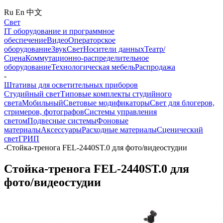
Ru
En
中文
Свет
IT оборудование и программное
обеспечение
Видео
Операторское
оборудование
Звук
Свет
Носители данных
Театр/
Сцена
Коммутационно-распределительное
оборудование
Технологическая мебель
Распродажа
-
Штативы для осветительных приборов
Студийный свет
Типовые комплекты студийного
света
Мобильный
Световые модификаторы
Свет для блогеров,
стримеров, фотографов
Системы управления
светом
Подвесные системы
Фоновые
материалы
Аксессуары
Расходные материалы
Сценический
свет
ГРИП
-
Стойка-тренога FEL-2440ST.0 для фото/видеостудии
Стойка-тренога FEL-2440ST.0 для
фото/видеостудии