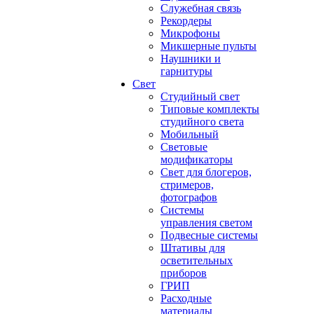
Служебная связь
Рекордеры
Микрофоны
Микшерные пульты
Наушники и
гарнитуры
Свет
Студийный свет
Типовые комплекты
студийного света
Мобильный
Световые
модификаторы
Свет для блогеров,
стримеров,
фотографов
Системы
управления светом
Подвесные системы
Штативы для
осветительных
приборов
ГРИП
Расходные
материалы