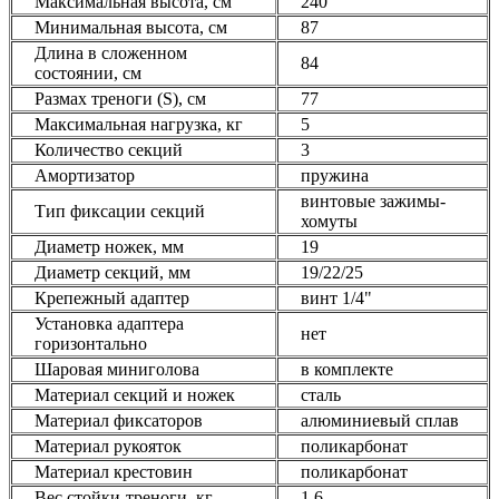
Максимальная высота, см
240
Минимальная высота, см
87
Длина в сложенном
84
состоянии, см
Размах треноги (S), см
77
Максимальная нагрузка, кг
5
Количество секций
3
Амортизатор
пружина
винтовые зажимы-
Тип фиксации секций
хомуты
Диаметр ножек, мм
19
Диаметр секций, мм
19/22/25
Крепежный адаптер
винт 1/4"
Установка адаптера
нет
горизонтально
Шаровая миниголова
в комплекте
Материал секций и ножек
сталь
Материал фиксаторов
алюминиевый сплав
Материал рукояток
поликарбонат
Материал крестовин
поликарбонат
Вес стойки-треноги, кг
1,6