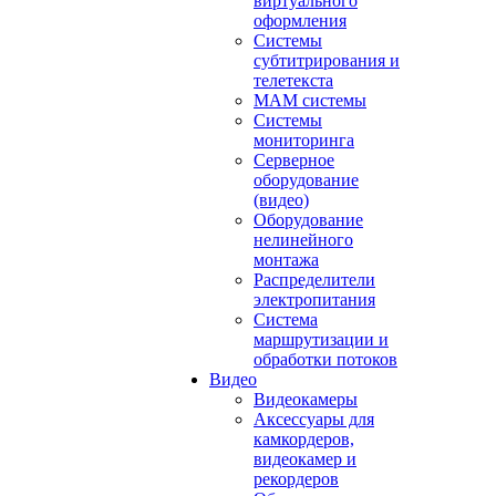
виртуального
оформления
Системы
субтитрирования и
телетекста
MAM системы
Системы
мониторинга
Серверное
оборудование
(видео)
Оборудование
нелинейного
монтажа
Распределители
электропитания
Система
маршрутизации и
обработки потоков
Видео
Видеокамеры
Аксессуары для
камкордеров,
видеокамер и
рекордеров