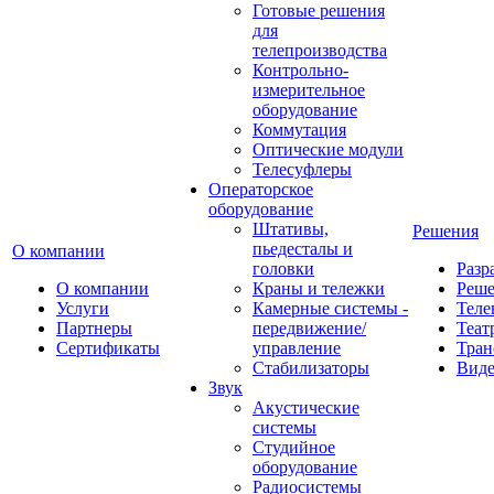
Готовые решения
для
телепроизводства
Контрольно-
измерительное
оборудование
Коммутация
Оптические модули
Телесуфлеры
Операторское
оборудование
Штативы,
Решения
пьедесталы и
О компании
головки
Разр
О компании
Краны и тележки
Реш
Услуги
Камерные системы -
Теле
Партнеры
передвижение/
Теат
Сертификаты
управление
Тран
Стабилизаторы
Виде
Звук
Акустические
системы
Студийное
оборудование
Радиосистемы