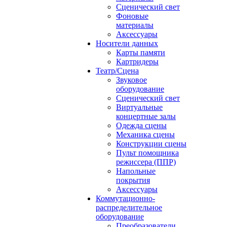
Сценический свет
Фоновые
материалы
Аксессуары
Носители данных
Карты памяти
Картридеры
Театр/Сцена
Звуковое
оборудование
Сценический свет
Виртуальные
концертные залы
Одежда сцены
Механика сцены
Конструкции сцены
Пульт помощника
режиссера (ППР)
Напольные
покрытия
Аксессуары
Коммутационно-
распределительное
оборудование
Преобразователи