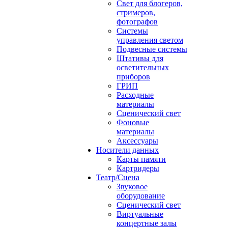
Свет для блогеров,
стримеров,
фотографов
Системы
управления светом
Подвесные системы
Штативы для
осветительных
приборов
ГРИП
Расходные
материалы
Сценический свет
Фоновые
материалы
Аксессуары
Носители данных
Карты памяти
Картридеры
Театр/Сцена
Звуковое
оборудование
Сценический свет
Виртуальные
концертные залы