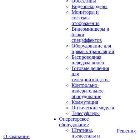
Объективы
Видеорекордеры
Мониторы и
системы
отображения
Видеомикшеры и
блоки
спецэффектов
Оборудование для
прямых трансляций
Беспроводная
передача видео
Готовые решения
для
телепроизводства
Контрольно-
измерительное
оборудование
Коммутация
Оптические модули
Телесуфлеры
Операторское
оборудование
Штативы,
Решения
пьедесталы и
О компании