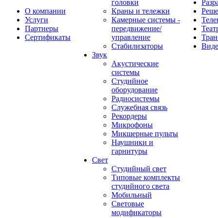
головки
Разр
О компании
Краны и тележки
Реш
Услуги
Камерные системы -
Теле
Партнеры
передвижение/
Теат
Сертификаты
управление
Тран
Стабилизаторы
Виде
Звук
Акустические
системы
Студийное
оборудование
Радиосистемы
Служебная связь
Рекордеры
Микрофоны
Микшерные пульты
Наушники и
гарнитуры
Свет
Студийный свет
Типовые комплекты
студийного света
Мобильный
Световые
модификаторы