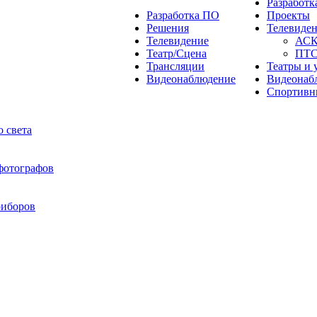
Разработ
Разработка ПО
Проекты
Решения
Телевиде
Телевидение
АС
Театр/Сцена
ПТ
Трансляции
Театры и 
Видеонаблюдение
Видеонаб
Спортивн
 света
 фотографов
риборов