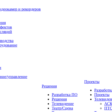
идеокамер и рекордеров
ния
фектов
нсляций
зводства
рудование
и
ние/управление
Проекты
Решения
Разработ
Разработка ПО
Проекты
Решения
Телевиде
Телевидение
АС
Театр/Сцена
ПТ