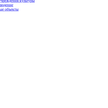
учреждения культуры
людение
ые объекты