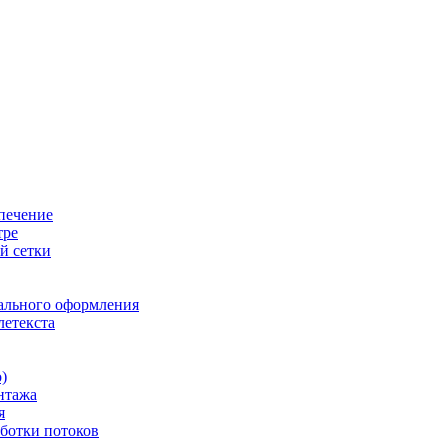
печение
тре
й сетки
ального оформления
летекста
)
нтажа
я
ботки потоков