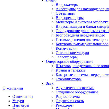
Видео
Видеокамеры
Аксессуары для камкордеров, в
Объективы
Видеорекордеры
Мониторы и системы отображе
Видеомикшеры и блоки спецэф
Оборудование для прямых тра
Беспроводная передача видео
Готовые решения для телепрои
Контрольно-измерительное обо
Коммутация
Оптические модули
Телесуфлеры
Операторское оборудование
Штативы, пьедесталы и головк
Краны и тележки
Камерные системы - передвиже
Стабилизаторы
Звук
Акустические системы
О компании
Студийное оборудование
О компании
Радиосистемы
Услуги
Служебная связь
Партнеры
Рекордеры