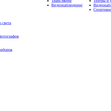
Трансляции
Театры и 
Видеонаблюдение
Видеонаб
Спортивн
 света
 фотографов
риборов