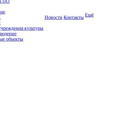
ка ПО
ние
Ещё
К
Новости
Контакты
С
учреждения культуры
людение
ые объекты