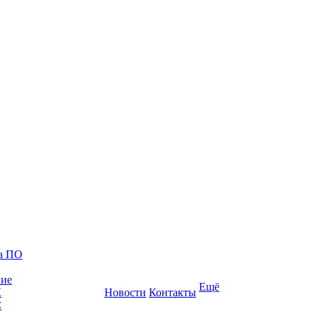
ка ПО
ние
Ещё
К
Новости
Контакты
С