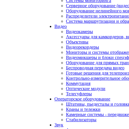
Системы мониторинга
Серверное оборудование (видео
Оборудование нелинейного мо
Распределители электропитани
Система маршрутизации и обра
Видео
Видеокамеры
Аксессуары для камкордеров, в
Объективы
Видеорекордеры
Мониторы и системы отображе
Видеомикшеры и блоки спецэф
Оборудование для прямых тра
Беспроводная передача видео
Готовые решения для телепрои
Контрольно-измерительное обо
Коммутация
Оптические модули
Телесуфлеры
Операторское оборудование
Штативы, пьедесталы и головк
Краны и тележки
Камерные системы - передвиже
Стабилизаторы
Звук