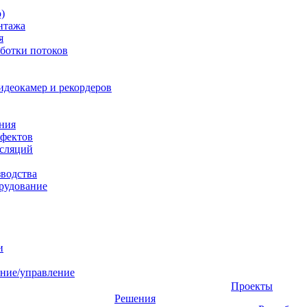
)
нтажа
я
ботки потоков
идеокамер и рекордеров
ния
фектов
нсляций
зводства
рудование
и
ние/управление
Проекты
Решения