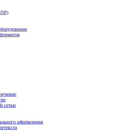
ППР)
оборудование
оформатов
печение
тре
й сетки
ального оформления
летекста