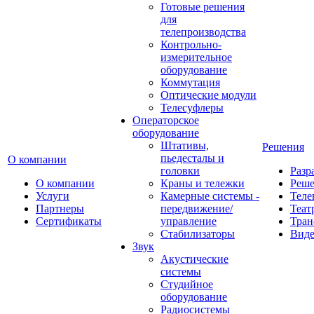
Готовые решения
для
телепроизводства
Контрольно-
измерительное
оборудование
Коммутация
Оптические модули
Телесуфлеры
Операторское
оборудование
Штативы,
Решения
пьедесталы и
О компании
головки
Разр
О компании
Краны и тележки
Реш
Услуги
Камерные системы -
Теле
Партнеры
передвижение/
Теат
Сертификаты
управление
Тран
Стабилизаторы
Виде
Звук
Акустические
системы
Студийное
оборудование
Радиосистемы