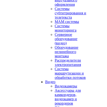
виртуального
оформления
Системы
субтитрирования и
телетекста
MAM системы
Системы
мониторинга
Серверное
оборудование
(видео)
Оборудование
нелинейного
монтажа
Распределители
электропитания
Система
маршрутизации и
обработки потоков
Видео
Видеокамеры
Аксессуары для
камкордеров,
видеокамер и
рекордеров