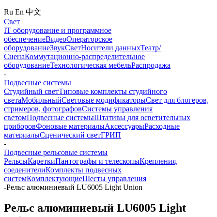
Ru
En
中文
Свет
IT оборудование и программное
обеспечение
Видео
Операторское
оборудование
Звук
Свет
Носители данных
Театр/
Сцена
Коммутационно-распределительное
оборудование
Технологическая мебель
Распродажа
-
Подвесные системы
Студийный свет
Типовые комплекты студийного
света
Мобильный
Световые модификаторы
Свет для блогеров,
стримеров, фотографов
Системы управления
светом
Подвесные системы
Штативы для осветительных
приборов
Фоновые материалы
Аксессуары
Расходные
материалы
Сценический свет
ГРИП
-
Подвесные рельсовые системы
Рельсы
Каретки
Пантографы и телескопы
Крепления,
соеденители
Комплекты подвесных
систем
Комплектующие
Шесты управления
-
Рельс алюминиевый LU6005 Light Union
Рельс алюминиевый LU6005 Light