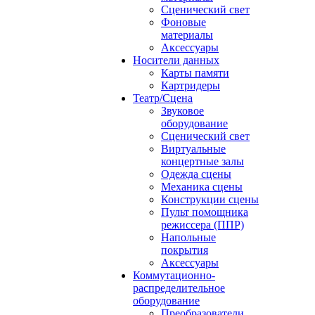
Сценический свет
Фоновые
материалы
Аксессуары
Носители данных
Карты памяти
Картридеры
Театр/Сцена
Звуковое
оборудование
Сценический свет
Виртуальные
концертные залы
Одежда сцены
Механика сцены
Конструкции сцены
Пульт помощника
режиссера (ППР)
Напольные
покрытия
Аксессуары
Коммутационно-
распределительное
оборудование
Преобразователи