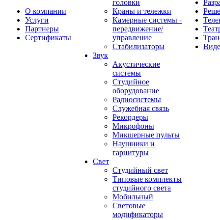
головки
Разр
О компании
Краны и тележки
Реш
Услуги
Камерные системы -
Теле
Партнеры
передвижение/
Теат
Сертификаты
управление
Тран
Стабилизаторы
Виде
Звук
Акустические
системы
Студийное
оборудование
Радиосистемы
Служебная связь
Рекордеры
Микрофоны
Микшерные пульты
Наушники и
гарнитуры
Свет
Студийный свет
Типовые комплекты
студийного света
Мобильный
Световые
модификаторы