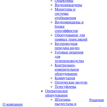
Объективы
Видеорекордеры
Мониторы и
системы
отображения
Видеомикшеры и
блоки
спецэффектов
Оборудование для
прямых трансляций
Беспроводная
передача видео
Готовые решения
для
телепроизводства
Контрольно-
измерительное
оборудование
Коммутация
Оптические модули
Телесуфлеры
Операторское
оборудование
Штативы,
Решения
пьедесталы и
О компании