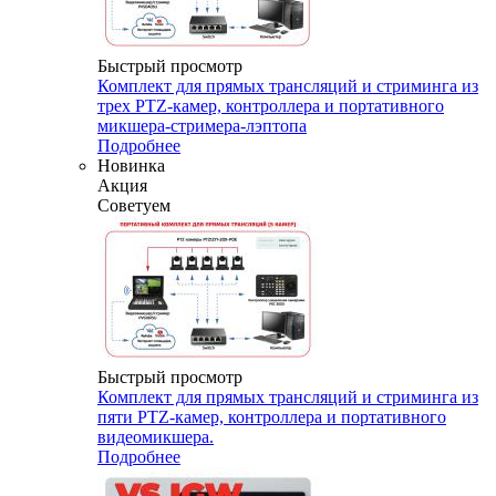
Быстрый просмотр
Комплект для прямых трансляций и стриминга из
трех PTZ-камер, контроллера и портативного
микшера-стримера-лэптопа
Подробнее
Новинка
Акция
Советуем
Быстрый просмотр
Комплект для прямых трансляций и стриминга из
пяти PTZ-камер, контроллера и портативного
видеомикшера.
Подробнее