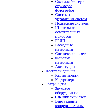
Свет для блогеров,
стримеров,
фотографов
Системы
управления светом
Подвесные системы
Штативы для
осветительных
приборов
ГРИП
Расходные
материалы
Сценический свет
Фоновые
материалы
Аксессуары
Носители данных
Карты памяти
Картридеры
Театр/Сцена
Звуковое
оборудование
Сценический свет
Виртуальные
концертные залы