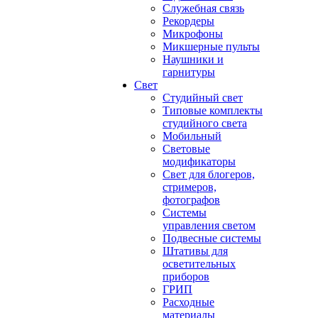
Служебная связь
Рекордеры
Микрофоны
Микшерные пульты
Наушники и
гарнитуры
Свет
Студийный свет
Типовые комплекты
студийного света
Мобильный
Световые
модификаторы
Свет для блогеров,
стримеров,
фотографов
Системы
управления светом
Подвесные системы
Штативы для
осветительных
приборов
ГРИП
Расходные
материалы