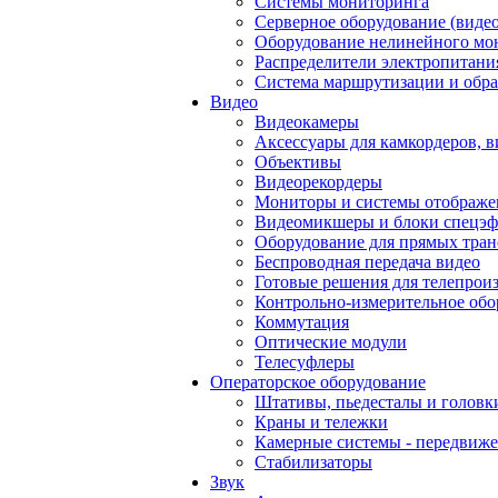
Системы мониторинга
Серверное оборудование (видео
Оборудование нелинейного мо
Распределители электропитани
Система маршрутизации и обра
Видео
Видеокамеры
Аксессуары для камкордеров, в
Объективы
Видеорекордеры
Мониторы и системы отображе
Видеомикшеры и блоки спецэф
Оборудование для прямых тра
Беспроводная передача видео
Готовые решения для телепрои
Контрольно-измерительное обо
Коммутация
Оптические модули
Телесуфлеры
Операторское оборудование
Штативы, пьедесталы и головк
Краны и тележки
Камерные системы - передвиже
Стабилизаторы
Звук