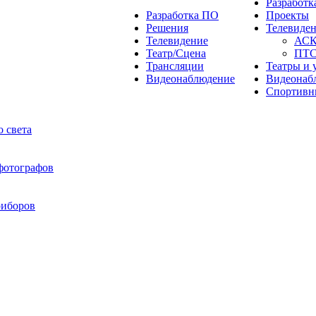
Разработ
Разработка ПО
Проекты
Решения
Телевиде
Телевидение
АС
Театр/Сцена
ПТ
Трансляции
Театры и 
Видеонаблюдение
Видеонаб
Спортивн
 света
 фотографов
риборов