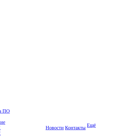
ка ПО
ние
Ещё
К
Новости
Контакты
С