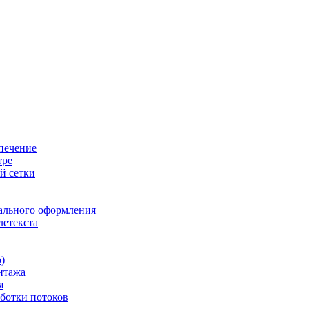
печение
тре
й сетки
ального оформления
летекста
)
нтажа
я
ботки потоков