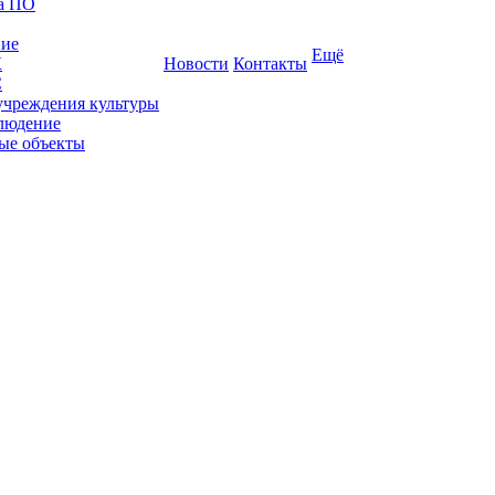
ка ПО
ние
Ещё
К
Новости
Контакты
С
учреждения культуры
людение
ые объекты