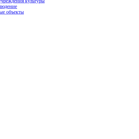
учреждения культуры
людение
ые объекты