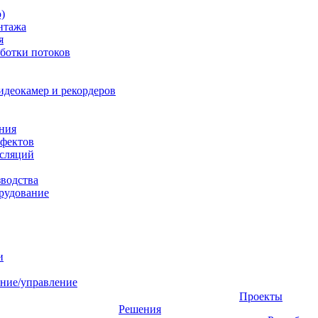
)
нтажа
я
ботки потоков
идеокамер и рекордеров
ния
фектов
нсляций
зводства
рудование
и
ние/управление
Проекты
Решения