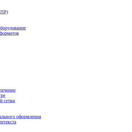
ППР)
оборудование
оформатов
печение
тре
й сетки
ального оформления
летекста