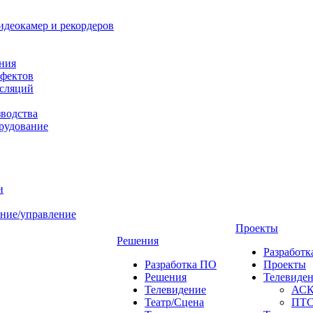
идеокамер и рекордеров
ния
фектов
нсляций
зводства
рудование
и
ние/управление
Проекты
Решения
Разработ
Разработка ПО
Проекты
Решения
Телевиде
Телевидение
АС
Театр/Сцена
ПТ