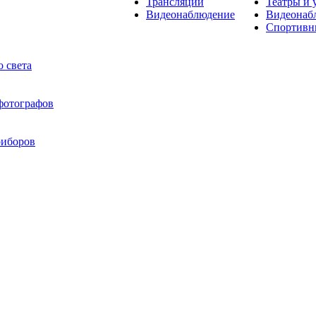
Трансляции
Театры и 
Видеонаблюдение
Видеонаб
Спортивн
 света
 фотографов
риборов