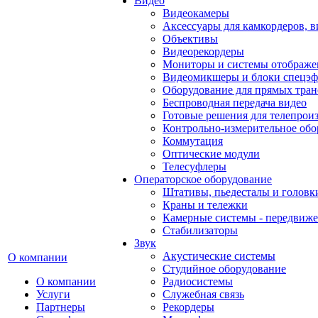
Видео
Видеокамеры
Аксессуары для камкордеров, в
Объективы
Видеорекордеры
Мониторы и системы отображе
Видеомикшеры и блоки спецэф
Оборудование для прямых тра
Беспроводная передача видео
Готовые решения для телепрои
Контрольно-измерительное обо
Коммутация
Оптические модули
Телесуфлеры
Операторское оборудование
Штативы, пьедесталы и головк
Краны и тележки
Камерные системы - передвиже
Стабилизаторы
Звук
Акустические системы
О компании
Студийное оборудование
О компании
Радиосистемы
Услуги
Служебная связь
Партнеры
Рекордеры