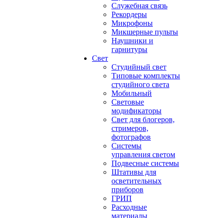
Служебная связь
Рекордеры
Микрофоны
Микшерные пульты
Наушники и
гарнитуры
Свет
Студийный свет
Типовые комплекты
студийного света
Мобильный
Световые
модификаторы
Свет для блогеров,
стримеров,
фотографов
Системы
управления светом
Подвесные системы
Штативы для
осветительных
приборов
ГРИП
Расходные
материалы