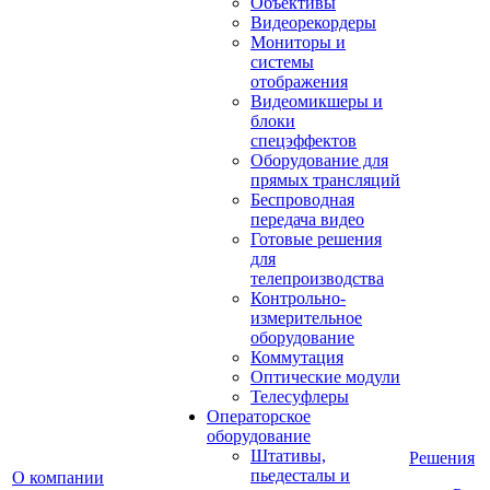
Объективы
Видеорекордеры
Мониторы и
системы
отображения
Видеомикшеры и
блоки
спецэффектов
Оборудование для
прямых трансляций
Беспроводная
передача видео
Готовые решения
для
телепроизводства
Контрольно-
измерительное
оборудование
Коммутация
Оптические модули
Телесуфлеры
Операторское
оборудование
Штативы,
Решения
пьедесталы и
О компании