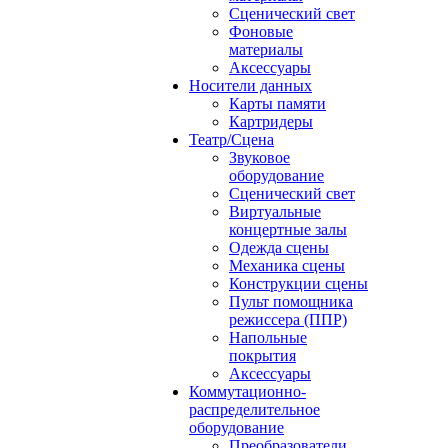
Сценический свет
Фоновые
материалы
Аксессуары
Носители данных
Карты памяти
Картридеры
Театр/Сцена
Звуковое
оборудование
Сценический свет
Виртуальные
концертные залы
Одежда сцены
Механика сцены
Конструкции сцены
Пульт помощника
режиссера (ППР)
Напольные
покрытия
Аксессуары
Коммутационно-
распределительное
оборудование
Преобразователи