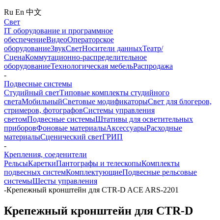
Ru
En
中文
Свет
IT оборудование и программное
обеспечение
Видео
Операторское
оборудование
Звук
Свет
Носители данных
Театр/
Сцена
Коммутационно-распределительное
оборудование
Технологическая мебель
Распродажа
-
Подвесные системы
Студийный свет
Типовые комплекты студийного
света
Мобильный
Световые модификаторы
Свет для блогеров,
стримеров, фотографов
Системы управления
светом
Подвесные системы
Штативы для осветительных
приборов
Фоновые материалы
Аксессуары
Расходные
материалы
Сценический свет
ГРИП
-
Крепления, соеденители
Рельсы
Каретки
Пантографы и телескопы
Комплекты
подвесных систем
Комплектующие
Подвесные рельсовые
системы
Шесты управления
-
Крепежный кронштейн для CTR-D ACE ARS-2201
Крепежный кронштейн для CTR-D