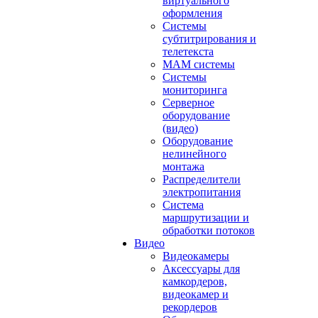
виртуального
оформления
Системы
субтитрирования и
телетекста
MAM системы
Системы
мониторинга
Серверное
оборудование
(видео)
Оборудование
нелинейного
монтажа
Распределители
электропитания
Система
маршрутизации и
обработки потоков
Видео
Видеокамеры
Аксессуары для
камкордеров,
видеокамер и
рекордеров