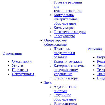
Готовые решения
для
телепроизводства
Контрольно-
измерительное
оборудование
Коммутация
Оптические модули
Телесуфлеры
Операторское
оборудование
Штативы,
Решения
пьедесталы и
О компании
головки
Разр
О компании
Краны и тележки
Реш
Услуги
Камерные системы -
Теле
Партнеры
передвижение/
Теат
Сертификаты
управление
Тран
Стабилизаторы
Виде
Звук
Акустические
системы
Студийное
оборудование
Радиосистемы