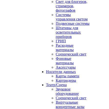
Свет для блогеров,
стримеров,
фотографов
Системы
управления светом
Подвесные системы
Штативы для
осветительных
приборов
ГРИП
Расходные
материалы
Сценический свет
Фоновые
материалы
Аксессуары
Носители данных
Карты памяти
Картридеры
Театр/Сцена
Звуковое
оборудование
Сценический свет
Виртуальные
концертные залы