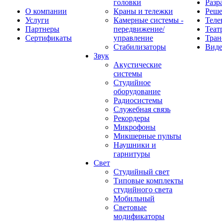
головки
Разр
О компании
Краны и тележки
Реш
Услуги
Камерные системы -
Теле
Партнеры
передвижение/
Теат
Сертификаты
управление
Тран
Стабилизаторы
Виде
Звук
Акустические
системы
Студийное
оборудование
Радиосистемы
Служебная связь
Рекордеры
Микрофоны
Микшерные пульты
Наушники и
гарнитуры
Свет
Студийный свет
Типовые комплекты
студийного света
Мобильный
Световые
модификаторы