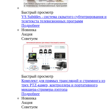
Быстрый просмотр
VS Subtitles - система скрытого субтитрирования и
телетекста телевизионных программ
Подробнее
Новинка
Акция
Советуем
Быстрый просмотр
Комплект для прямых трансляций и стриминга из
трех PTZ-камер, контроллера и портативного
микшера-стримера-лэптопа
Подробнее
Новинка
Акция
Советуем