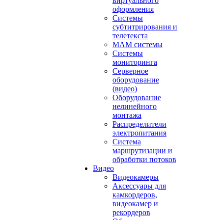
виртуального
оформления
Системы
субтитрирования и
телетекста
MAM системы
Системы
мониторинга
Серверное
оборудование
(видео)
Оборудование
нелинейного
монтажа
Распределители
электропитания
Система
маршрутизации и
обработки потоков
Видео
Видеокамеры
Аксессуары для
камкордеров,
видеокамер и
рекордеров