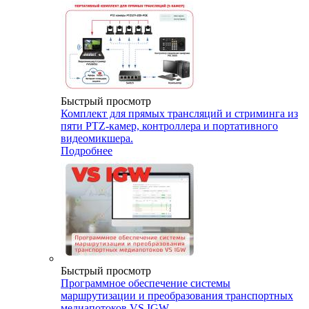
Быстрый просмотр
Комплект для прямых трансляций и стриминга из
пяти PTZ-камер, контроллера и портативного
видеомикшера.
Подробнее
Быстрый просмотр
Программное обеспечение системы
маршрутизации и преобразования транспортных
медиапотоков VS IGW