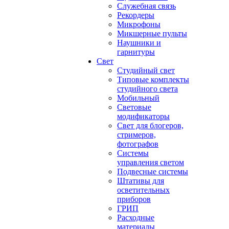
Служебная связь
Рекордеры
Микрофоны
Микшерные пульты
Наушники и
гарнитуры
Свет
Студийный свет
Типовые комплекты
студийного света
Мобильный
Световые
модификаторы
Свет для блогеров,
стримеров,
фотографов
Системы
управления светом
Подвесные системы
Штативы для
осветительных
приборов
ГРИП
Расходные
материалы