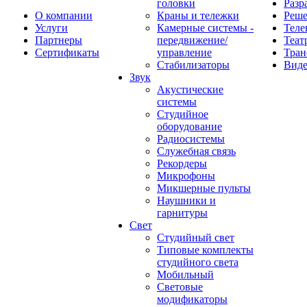
головки
Разр
О компании
Краны и тележки
Реш
Услуги
Камерные системы -
Теле
Партнеры
передвижение/
Теат
Сертификаты
управление
Тран
Стабилизаторы
Виде
Звук
Акустические
системы
Студийное
оборудование
Радиосистемы
Служебная связь
Рекордеры
Микрофоны
Микшерные пульты
Наушники и
гарнитуры
Свет
Студийный свет
Типовые комплекты
студийного света
Мобильный
Световые
модификаторы