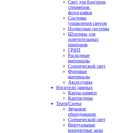
Свет для блогеров,
стримеров,
фотографов
Системы
управления светом
Подвесные системы
Штативы для
осветительных
приборов
ГРИП
Расходные
материалы
Сценический свет
Фоновые
материалы
Аксессуары
Носители данных
Карты памяти
Картридеры
Театр/Сцена
Звуковое
оборудование
Сценический свет
Виртуальные
концертные залы