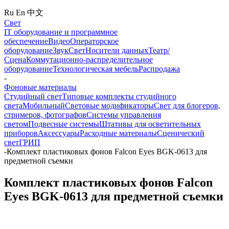
Ru
En
中文
Свет
IT оборудование и программное
обеспечение
Видео
Операторское
оборудование
Звук
Свет
Носители данных
Театр/
Сцена
Коммутационно-распределительное
оборудование
Технологическая мебель
Распродажа
-
Фоновые материалы
Студийный свет
Типовые комплекты студийного
света
Мобильный
Световые модификаторы
Свет для блогеров,
стримеров, фотографов
Системы управления
светом
Подвесные системы
Штативы для осветительных
приборов
Аксессуары
Расходные материалы
Сценический
свет
ГРИП
-
Комплект пластиковых фонов Falcon Eyes BGK-0613 для
предметной съемки
Комплект пластиковых фонов Falcon
Eyes BGK-0613 для предметной съемки