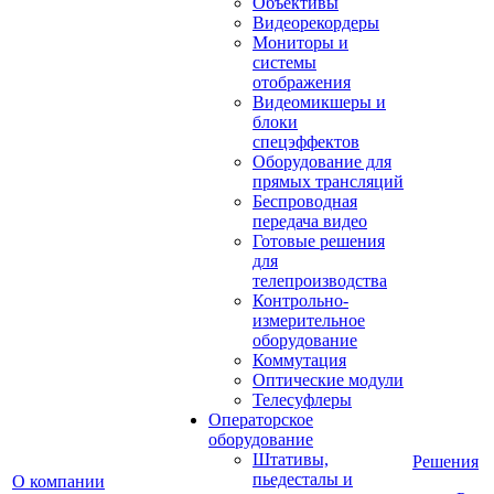
Объективы
Видеорекордеры
Мониторы и
системы
отображения
Видеомикшеры и
блоки
спецэффектов
Оборудование для
прямых трансляций
Беспроводная
передача видео
Готовые решения
для
телепроизводства
Контрольно-
измерительное
оборудование
Коммутация
Оптические модули
Телесуфлеры
Операторское
оборудование
Штативы,
Решения
пьедесталы и
О компании