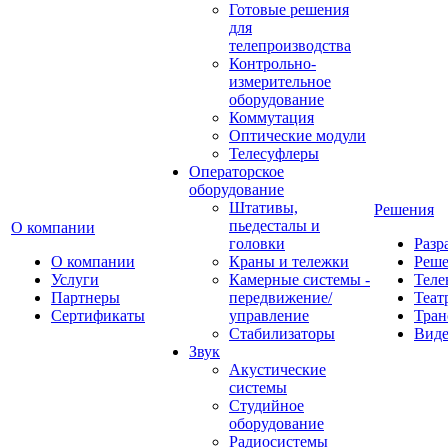
Готовые решения
для
телепроизводства
Контрольно-
измерительное
оборудование
Коммутация
Оптические модули
Телесуфлеры
Операторское
оборудование
Штативы,
Решения
пьедесталы и
О компании
головки
Разр
О компании
Краны и тележки
Реш
Услуги
Камерные системы -
Теле
Партнеры
передвижение/
Теат
Сертификаты
управление
Тран
Стабилизаторы
Виде
Звук
Акустические
системы
Студийное
оборудование
Радиосистемы