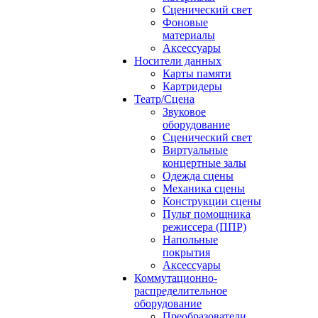
Сценический свет
Фоновые
материалы
Аксессуары
Носители данных
Карты памяти
Картридеры
Театр/Сцена
Звуковое
оборудование
Сценический свет
Виртуальные
концертные залы
Одежда сцены
Механика сцены
Конструкции сцены
Пульт помощника
режиссера (ППР)
Напольные
покрытия
Аксессуары
Коммутационно-
распределительное
оборудование
Преобразователи