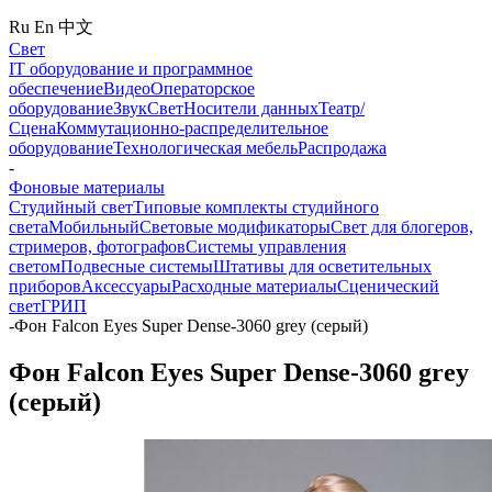
Ru
En
中文
Свет
IT оборудование и программное
обеспечение
Видео
Операторское
оборудование
Звук
Свет
Носители данных
Театр/
Сцена
Коммутационно-распределительное
оборудование
Технологическая мебель
Распродажа
-
Фоновые материалы
Студийный свет
Типовые комплекты студийного
света
Мобильный
Световые модификаторы
Свет для блогеров,
стримеров, фотографов
Системы управления
светом
Подвесные системы
Штативы для осветительных
приборов
Аксессуары
Расходные материалы
Сценический
свет
ГРИП
-
Фон Falcon Eyes Super Dense-3060 grey (серый)
Фон Falcon Eyes Super Dense-3060 grey
(серый)