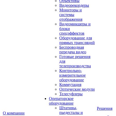
Объективы
Видеорекордеры
Мониторы и
системы
отображения
Видеомикшеры и
блоки
спецэффектов
Оборудование для
прямых трансляций
Беспроводная
передача видео
Готовые решения
для
телепроизводства
Контрольно-
измерительное
оборудование
Коммутация
Оптические модули
Телесуфлеры
Операторское
оборудование
Штативы,
Решения
пьедесталы и
О компании