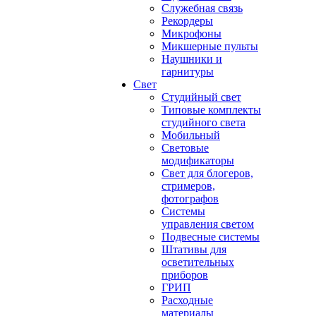
Служебная связь
Рекордеры
Микрофоны
Микшерные пульты
Наушники и
гарнитуры
Свет
Студийный свет
Типовые комплекты
студийного света
Мобильный
Световые
модификаторы
Свет для блогеров,
стримеров,
фотографов
Системы
управления светом
Подвесные системы
Штативы для
осветительных
приборов
ГРИП
Расходные
материалы