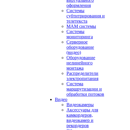
виртуального
оформления
Системы
субтитрирования и
телетекста
MAM системы
Системы
мониторинга
Серверное
оборудование
(видео)
Оборудование
нелинейного
монтажа
Распределители
электропитания
Система
маршрутизации и
обработки потоков
Видео
Видеокамеры
Аксессуары для
камкордеров,
видеокамер и
рекордеров