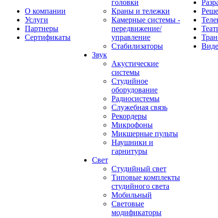
головки
Разр
О компании
Краны и тележки
Реш
Услуги
Камерные системы -
Теле
Партнеры
передвижение/
Теат
Сертификаты
управление
Тран
Стабилизаторы
Виде
Звук
Акустические
системы
Студийное
оборудование
Радиосистемы
Служебная связь
Рекордеры
Микрофоны
Микшерные пульты
Наушники и
гарнитуры
Свет
Студийный свет
Типовые комплекты
студийного света
Мобильный
Световые
модификаторы