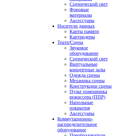
Сценический свет
Фоновые
материалы
Аксессуары
Носители данных
Карты памяти
Картридеры
Театр/Сцена
Звуковое
оборудование
Сценический свет
Виртуальные
концертные залы
Одежда сцены
Механика сцены
Конструкции сцены
Пульт помощника
режиссера (ППР)
Напольные
покрытия
Аксессуары
Коммутационно-
распределительное
оборудование
Преобразователи