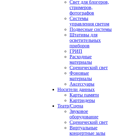
Свет для блогеров,
стримеров,
фотографов
Системы
управления светом
Подвесные системы
Штативы для
осветительных
приборов
ГРИП
Расходные
материалы
Сценический свет
Фоновые
материалы
Аксессуары
Носители данных
Карты памяти
Картридеры
Театр/Сцена
Звуковое
оборудование
Сценический свет
Виртуальные
концертные залы