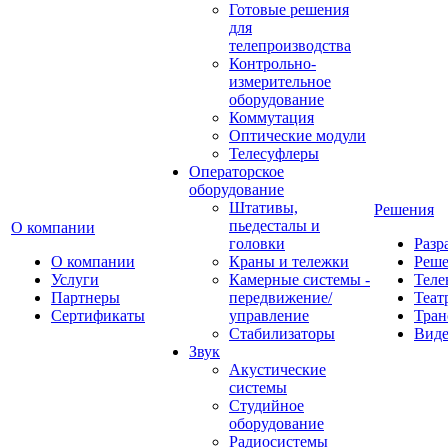
Готовые решения
для
телепроизводства
Контрольно-
измерительное
оборудование
Коммутация
Оптические модули
Телесуфлеры
Операторское
оборудование
Штативы,
Решения
пьедесталы и
О компании
головки
Разр
О компании
Краны и тележки
Реш
Услуги
Камерные системы -
Теле
Партнеры
передвижение/
Теат
Сертификаты
управление
Тран
Стабилизаторы
Виде
Звук
Акустические
системы
Студийное
оборудование
Радиосистемы