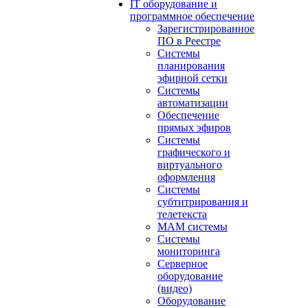
IT оборудование и
программное обеспечение
Зарегистрированное
ПО в Реестре
Системы
планирования
эфирной сетки
Системы
автоматизации
Обеспечение
прямых эфиров
Системы
графического и
виртуального
оформления
Системы
субтитрирования и
телетекста
MAM системы
Системы
мониторинга
Серверное
оборудование
(видео)
Оборудование