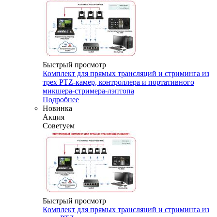
Быстрый просмотр
Комплект для прямых трансляций и стриминга из
трех PTZ-камер, контроллера и портативного
микшера-стримера-лэптопа
Подробнее
Новинка
Акция
Советуем
Быстрый просмотр
Комплект для прямых трансляций и стриминга из