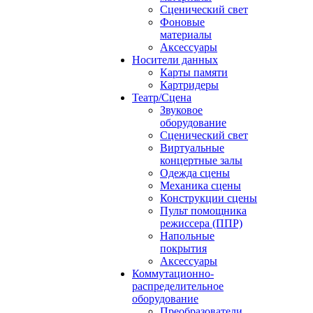
Сценический свет
Фоновые
материалы
Аксессуары
Носители данных
Карты памяти
Картридеры
Театр/Сцена
Звуковое
оборудование
Сценический свет
Виртуальные
концертные залы
Одежда сцены
Механика сцены
Конструкции сцены
Пульт помощника
режиссера (ППР)
Напольные
покрытия
Аксессуары
Коммутационно-
распределительное
оборудование
Преобразователи