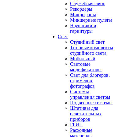
Служебная связь
Рекордеры
Микрофоны
Микшерные пульты
Наушники и
гарнитуры
Свет
Студийный свет
Типовые комплекты
студийного света
Мобильный
Световые
модификаторы
Свет для блогеров,
стримеров,
фотографов
Системы
управления светом
Подвесные системы
Штативы для
осветительных
приборов
ГРИП
Расходные
материалы