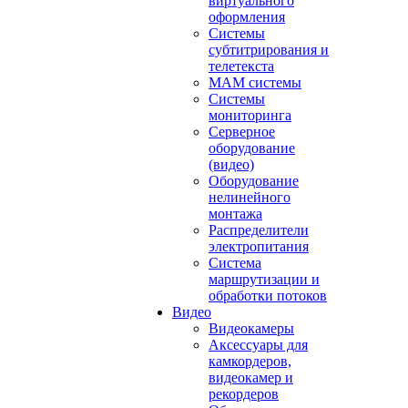
виртуального
оформления
Системы
субтитрирования и
телетекста
MAM системы
Системы
мониторинга
Серверное
оборудование
(видео)
Оборудование
нелинейного
монтажа
Распределители
электропитания
Система
маршрутизации и
обработки потоков
Видео
Видеокамеры
Аксессуары для
камкордеров,
видеокамер и
рекордеров