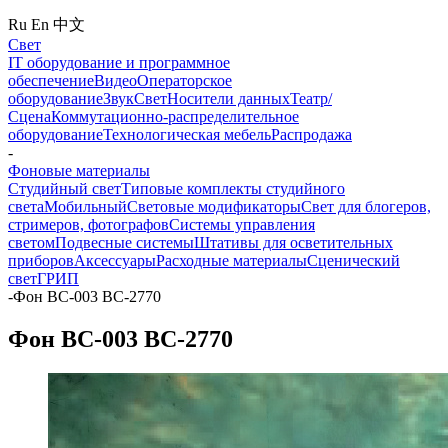
Ru
En
中文
Свет
IT оборудование и программное
обеспечение
Видео
Операторское
оборудование
Звук
Свет
Носители данных
Театр/
Сцена
Коммутационно-распределительное
оборудование
Технологическая мебель
Распродажа
-
Фоновые материалы
Студийный свет
Типовые комплекты студийного
света
Мобильный
Световые модификаторы
Свет для блогеров,
стримеров, фотографов
Системы управления
светом
Подвесные системы
Штативы для осветительных
приборов
Аксессуары
Расходные материалы
Сценический
свет
ГРИП
-
Фон BC-003 ВС-2770
Фон BC-003 ВС-2770