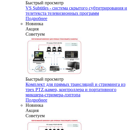
Быстрый просмотр
VS Subtitles - система скрытого субтитрирования и
телетекста телевизионных программ
Подробнее
Новинка
Акция
Советуем
Быстрый просмотр
Комплект для прямых трансляций и стриминга из
трех PTZ-камер, контроллера и портативного
микшера-стримера-лэптопа
Подробнее
Новинка
Акция
Советуем