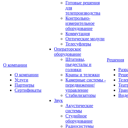
Готовые решения
для
телепроизводства
Контрольно-
измерительное
оборудование
Коммутация
Оптические модули
Телесуфлеры
Операторское
оборудование
Штативы,
Решения
пьедесталы и
О компании
головки
Разр
О компании
Краны и тележки
Реш
Услуги
Камерные системы -
Теле
Партнеры
передвижение/
Теат
Сертификаты
управление
Тран
Стабилизаторы
Виде
Звук
Акустические
системы
Студийное
оборудование
Радиосистемы