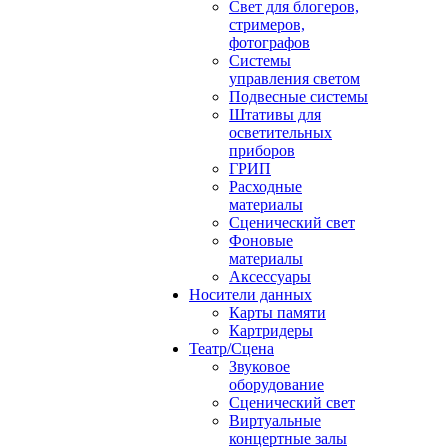
Свет для блогеров,
стримеров,
фотографов
Системы
управления светом
Подвесные системы
Штативы для
осветительных
приборов
ГРИП
Расходные
материалы
Сценический свет
Фоновые
материалы
Аксессуары
Носители данных
Карты памяти
Картридеры
Театр/Сцена
Звуковое
оборудование
Сценический свет
Виртуальные
концертные залы