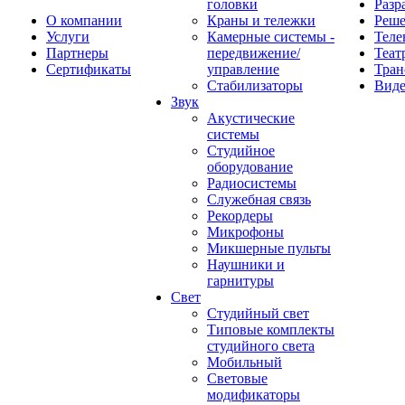
головки
Разр
О компании
Краны и тележки
Реш
Услуги
Камерные системы -
Теле
Партнеры
передвижение/
Теат
Сертификаты
управление
Тран
Стабилизаторы
Виде
Звук
Акустические
системы
Студийное
оборудование
Радиосистемы
Служебная связь
Рекордеры
Микрофоны
Микшерные пульты
Наушники и
гарнитуры
Свет
Студийный свет
Типовые комплекты
студийного света
Мобильный
Световые
модификаторы