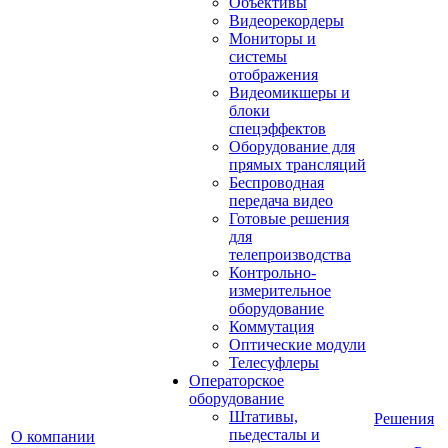
Объективы
Видеорекордеры
Мониторы и
системы
отображения
Видеомикшеры и
блоки
спецэффектов
Оборудование для
прямых трансляций
Беспроводная
передача видео
Готовые решения
для
телепроизводства
Контрольно-
измерительное
оборудование
Коммутация
Оптические модули
Телесуфлеры
Операторское
оборудование
Штативы,
Решения
пьедесталы и
О компании