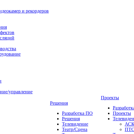
идеокамер и рекордеров
ния
фектов
нсляций
зводства
рудование
и
ние/управление
Проекты
Решения
Разработ
Разработка ПО
Проекты
Решения
Телевиде
Телевидение
АС
Театр/Сцена
ПТ