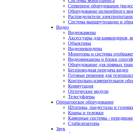
Системы мониторинга
Серверное оборудование (видео
Оборудование нелинейного мо
Распределители электропитани
Система маршрутизации и обра
Видео
Видеокамеры
Аксессуары для камкордеров, в
Объективы
Видеорекордеры
Мониторы и системы отображе
Видеомикшеры и блоки спецэф
Оборудование для прямых тра
Беспроводная передача видео
Готовые решения для телепрои
Контрольно-измерительное обо
Коммутация
Оптические модули
Телесуфлеры
Операторское оборудование
Штативы, пьедесталы и головк
Краны и тележки
Камерные системы - передвиже
Стабилизаторы
Звук