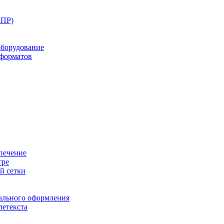
ППР)
оборудование
оформатов
печение
тре
й сетки
ального оформления
летекста