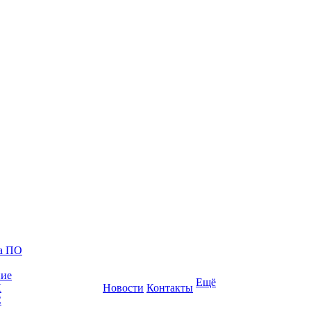
ка ПО
ние
Ещё
К
Новости
Контакты
С