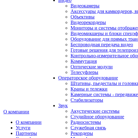
Видео
Видеокамеры
Аксессуары для камкордеров, в
Объективы
Видеорекордеры
Мониторы и системы отображе
Видеомикшеры и блоки спецэф
Оборудование для прямых тра
Беспроводная передача видео
Готовые решения для телепрои
Контрольно-измерительное обо
Коммутация
Оптические модули
Телесуфлеры
Операторское оборудование
Штативы, пьедесталы и головк
Краны и тележки
Камерные системы - передвиже
Стабилизаторы
Звук
Акустические системы
О компании
Студийное оборудование
О компании
Радиосистемы
Услуги
Служебная связь
Партнеры
Рекордеры