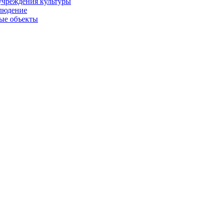
учреждения культуры
людение
ые объекты