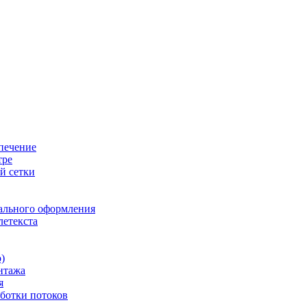
печение
тре
й сетки
ального оформления
летекста
)
нтажа
я
ботки потоков