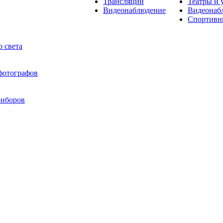
Трансляции
Театры и 
Видеонаблюдение
Видеонаб
Спортивн
 света
 фотографов
риборов