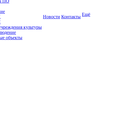
ка ПО
ние
Ещё
К
Новости
Контакты
С
учреждения культуры
людение
ые объекты