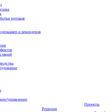
)
нтажа
я
ботки потоков
идеокамер и рекордеров
ния
фектов
нсляций
зводства
рудование
и
ние/управление
Проекты
Решения