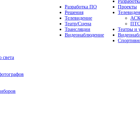
Разработ
Разработка ПО
Проекты
Решения
Телевиде
Телевидение
АС
Театр/Сцена
ПТ
Трансляции
Театры и 
Видеонаблюдение
Видеонаб
Спортивн
 света
 фотографов
риборов