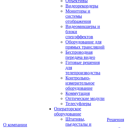
Объективы
Видеорекордеры
Мониторы и
системы
отображения
Видеомикшеры и
блоки
спецэффектов
Оборудование для
прямых трансляций
Беспроводная
передача видео
Готовые решения
для
телепроизводства
Контрольно-
измерительное
оборудование
Коммутация
Оптические модули
Телесуфлеры
Операторское
оборудование
Штативы,
Решения
пьедесталы и
О компании