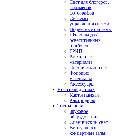
Свет для блогеров,
стримеров,
фотографов
Системы
управления светом
Подвесные системы
Штативы для
осветительных
приборов
ГРИП
Расходные
материалы
Сценический свет
Фоновые
материалы
Аксессуары
Носители данных
Карты памяти
Картридеры
Театр/Сцена
Звуковое
оборудование
Сценический свет
Виртуальные
концертные залы