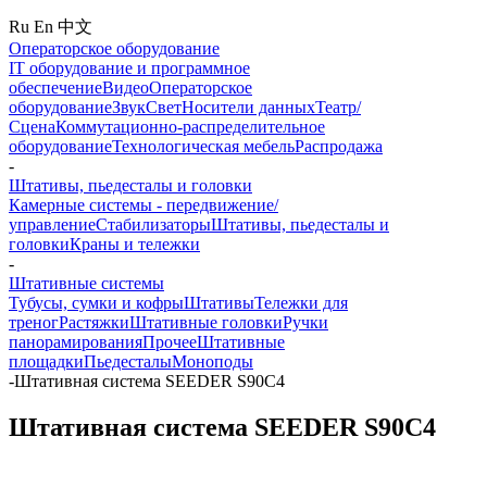
Ru
En
中文
Операторское оборудование
IT оборудование и программное
обеспечение
Видео
Операторское
оборудование
Звук
Свет
Носители данных
Театр/
Сцена
Коммутационно-распределительное
оборудование
Технологическая мебель
Распродажа
-
Штативы, пьедесталы и головки
Камерные системы - передвижение/
управление
Стабилизаторы
Штативы, пьедесталы и
головки
Краны и тележки
-
Штативные системы
Тубусы, сумки и кофры
Штативы
Тележки для
треног
Растяжки
Штативные головки
Ручки
панорамирования
Прочее
Штативные
площадки
Пьедесталы
Моноподы
-
Штативная система SEEDER S90C4
Штативная система SEEDER S90C4