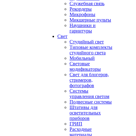
Служебная связь
Рекордеры
Микрофоны
Микшерные пульты
Наушники и
гарнитуры
Свет
Студийный свет
Типовые комплекты
студийного света
Мобильный
Световые
модификаторы
Свет для блогеров,
стримеров,
фотографов
Системы
управления светом
Подвесные системы
Штативы для
осветительных
приборов
ГРИП
Расходные
материалы