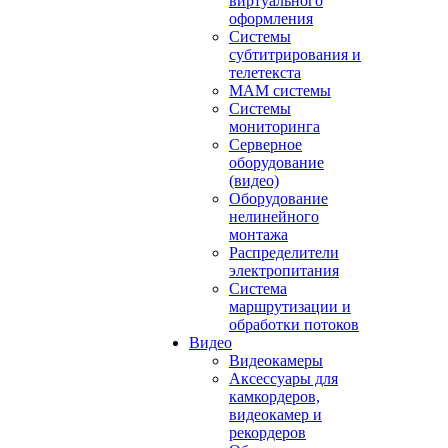
виртуального
оформления
Системы
субтитрирования и
телетекста
MAM системы
Системы
мониторинга
Серверное
оборудование
(видео)
Оборудование
нелинейного
монтажа
Распределители
электропитания
Система
маршрутизации и
обработки потоков
Видео
Видеокамеры
Аксессуары для
камкордеров,
видеокамер и
рекордеров