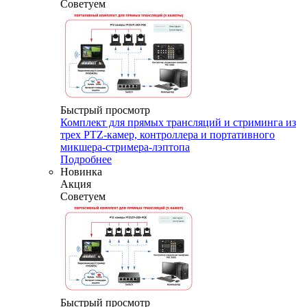
Советуем
Быстрый просмотр
Комплект для прямых трансляций и стриминга из
трех PTZ-камер, контроллера и портативного
микшера-стримера-лэптопа
Подробнее
Новинка
Акция
Советуем
Быстрый просмотр