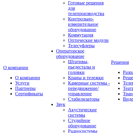
Готовые решения
для
телепроизводства
Контрольно-
измерительное
оборудование
Коммутация
Оптические модули
Телесуфлеры
Операторское
оборудование
Штативы,
Решения
пьедесталы и
О компании
головки
Разр
О компании
Краны и тележки
Реш
Услуги
Камерные системы -
Теле
Партнеры
передвижение/
Теат
Сертификаты
управление
Тран
Стабилизаторы
Виде
Звук
Акустические
системы
Студийное
оборудование
Радиосистемы