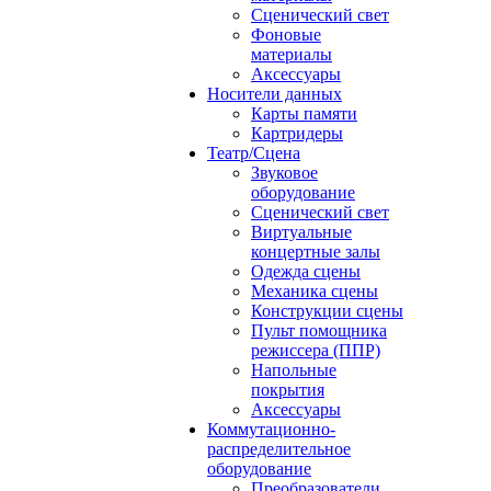
Сценический свет
Фоновые
материалы
Аксессуары
Носители данных
Карты памяти
Картридеры
Театр/Сцена
Звуковое
оборудование
Сценический свет
Виртуальные
концертные залы
Одежда сцены
Механика сцены
Конструкции сцены
Пульт помощника
режиссера (ППР)
Напольные
покрытия
Аксессуары
Коммутационно-
распределительное
оборудование
Преобразователи