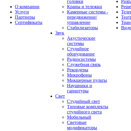
головки
Разр
О компании
Краны и тележки
Реш
Услуги
Камерные системы -
Теле
Партнеры
передвижение/
Теат
Сертификаты
управление
Тран
Стабилизаторы
Виде
Звук
Акустические
системы
Студийное
оборудование
Радиосистемы
Служебная связь
Рекордеры
Микрофоны
Микшерные пульты
Наушники и
гарнитуры
Свет
Студийный свет
Типовые комплекты
студийного света
Мобильный
Световые
модификаторы