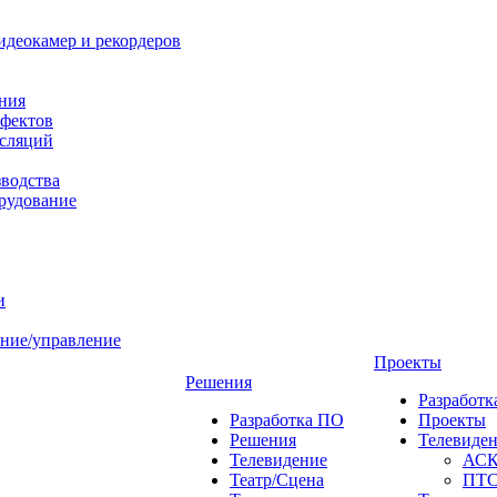
идеокамер и рекордеров
ния
фектов
нсляций
зводства
рудование
и
ние/управление
Проекты
Решения
Разработ
Разработка ПО
Проекты
Решения
Телевиде
Телевидение
АС
Театр/Сцена
ПТ