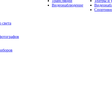
Трансляции
Театры и 
Видеонаблюдение
Видеонаб
Спортивн
 света
 фотографов
риборов