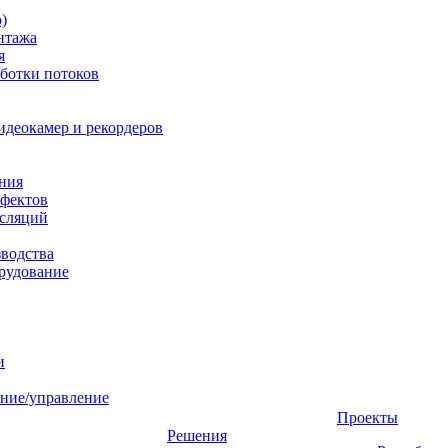
)
нтажа
я
ботки потоков
идеокамер и рекордеров
ния
фектов
нсляций
зводства
рудование
и
ние/управление
Проекты
Решения