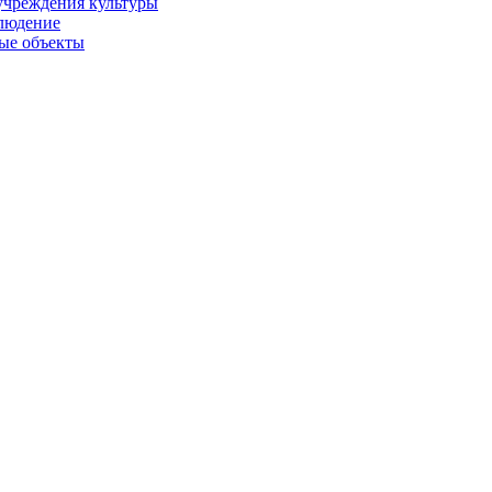
учреждения культуры
людение
ые объекты