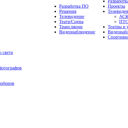
Разработ
Разработка ПО
Проекты
Решения
Телевиде
Телевидение
АС
Театр/Сцена
ПТ
Трансляции
Театры и 
Видеонаблюдение
Видеонаб
Спортивн
 света
 фотографов
риборов