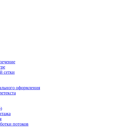
печение
тре
й сетки
ального оформления
летекста
)
нтажа
я
ботки потоков