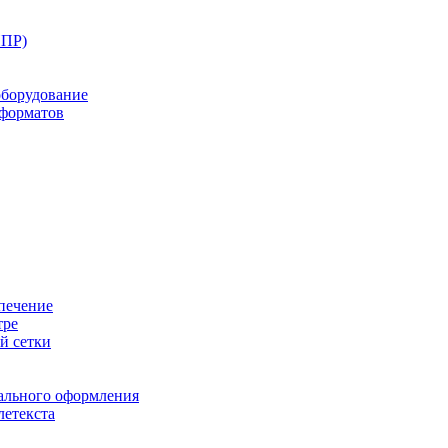
ППР)
оборудование
оформатов
печение
тре
й сетки
ального оформления
летекста