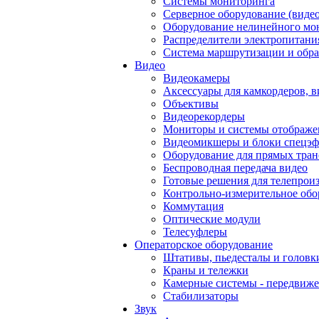
Системы мониторинга
Серверное оборудование (видео
Оборудование нелинейного мо
Распределители электропитани
Система маршрутизации и обра
Видео
Видеокамеры
Аксессуары для камкордеров, в
Объективы
Видеорекордеры
Мониторы и системы отображе
Видеомикшеры и блоки спецэф
Оборудование для прямых тра
Беспроводная передача видео
Готовые решения для телепрои
Контрольно-измерительное обо
Коммутация
Оптические модули
Телесуфлеры
Операторское оборудование
Штативы, пьедесталы и головк
Краны и тележки
Камерные системы - передвиже
Стабилизаторы
Звук