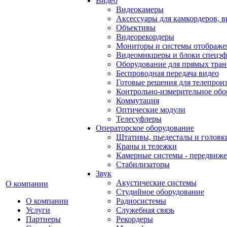
Видео
Видеокамеры
Аксессуары для камкордеров, в
Объективы
Видеорекордеры
Мониторы и системы отображе
Видеомикшеры и блоки спецэф
Оборудование для прямых тра
Беспроводная передача видео
Готовые решения для телепрои
Контрольно-измерительное обо
Коммутация
Оптические модули
Телесуфлеры
Операторское оборудование
Штативы, пьедесталы и головк
Краны и тележки
Камерные системы - передвиже
Стабилизаторы
Звук
Акустические системы
О компании
Студийное оборудование
О компании
Радиосистемы
Услуги
Служебная связь
Партнеры
Рекордеры