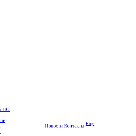
ка ПО
ние
Ещё
К
Новости
Контакты
С