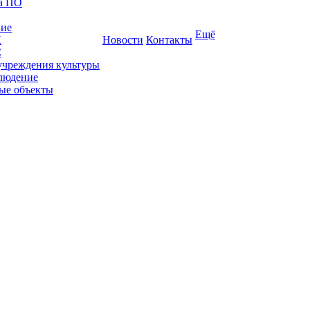
ка ПО
ние
Ещё
К
Новости
Контакты
С
учреждения культуры
людение
ые объекты